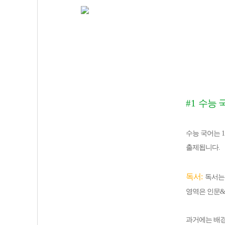
#1
수능 
수능 국어는
1
출제됩니다
.
독서
:
독서는
영역은 인문
과거에는 배경