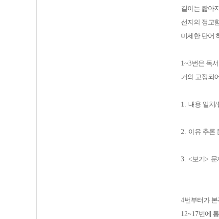
길이는 짧아
선지의 정교함
미세한 단어 
1~3
번은 독서
거의 고정되
1.
내용 일치
/
2.
이유 추론 
3. <
보기
>
문
4
번부터가 본
12~17
번에 통