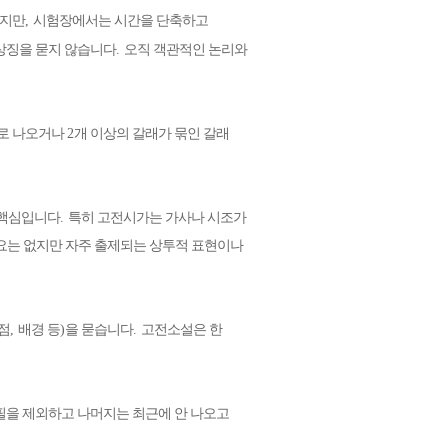
쉽지만
,
시험장에서는 시간을 단축하고
상징을 묻지 않습니다
.
오직 객관적인 논리와
로 나오거나
2
개 이상의 갈래가 묶인 갈래
 핵심입니다
.
특히 고전시가는 가사나 시조가
필요는 없지만 자주 출제되는 상투적 표현이나
점
,
배경 등
)
을 묻습니다
.
고전소설은 한
필을 제외하고 나머지는 최근에 안 나오고