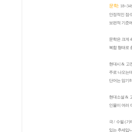
문학
:
18~34
안정적인 점
보편적 기준에
문학은 크게
4
복합 형태로 
현대시
&
고
주로 나오는
단어는 암기하
현대소설
&
인물이 여러 
극
/
수필
(
기
있는 추세입