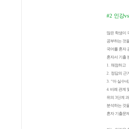
#2
인강
vs
많은 학생이 
공부하는 것
국어를 혼자 
혼자서 기출 
1.
채점하고
2.
정답의 근
3. “
아 실수네
4.
비례 관계 및
위의
3
단계 
분석하는 것
혼자 기출문제