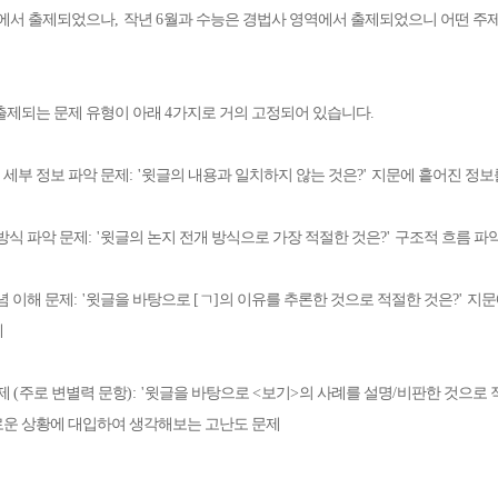
에서 출제되었으나
,
작년
6
월과 수능은 경법사 영역에서 출제되었으니 어떤 주
출제되는 문제 유형이 아래
4
가지로 거의 고정되어 있습니다
.
/
세부 정보 파악 문제
: '
윗글의 내용과 일치하지 않는 것은
?'
지문에 흩어진 정보
방식 파악 문제
: '
윗글의 논지 전개 방식으로 가장 적절한 것은
?'
구조적 흐름 파
념 이해 문제
: '
윗글을 바탕으로
[
ㄱ
]
의 이유를 추론한 것으로 적절한 것은
?'
지문
제
제
(
주로 변별력 문항
): '
윗글을 바탕으로
<
보기
>
의 사례를 설명
/
비판한 것으로 
운 상황에 대입하여 생각해보는 고난도 문제