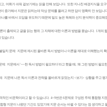
지고
,
어휘가 쉬워 겉보기에는 읽을 만해 보입니다
.
또한 지나친 배경지식을 요구
이 증가해서 지문은 읽히는데 막상 문제를 풀려고 하면 답이 명확히 안 보입니
하나를 바꿔서 오답을 유도하기 때문에 밀도 높은 독해와 선지 분석력이 중요
론이 출제되고 글을 읽는 행위 그 자체에 대한 이론과 방법을 묻습니다
. 1
개의 
어 있습니다
.
불일치 문제
:
지문에 제시된 올바른 독서 방법이나 이론을 제대로 이해했는지 
문제
:
지문에서
'~~
한 독서 방법이 필요하다
'
라고 했을 때
,
왜 그런 방법이 필요
제
:
지문에 나온 독서 이론과 전략을 올바르게 읽었는지
<
보기
>
상황을 주고 평
격적인 비문학이라고 할 수 있습니다
. 4~9
번은
6
문제로 구성된 주제 통합형 지
합형 지문이 나왔던 기간도 있었기에 지문 순서는 바뀔 수 있다는 점 생각하고