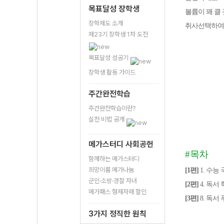
목표달성 장학생
볼륨이 꽤 클
장학제도 소개
취사선택하여
제23기 장학생 1차 도전
목표달성 성공기
장학생 활동 가이드
주간완전학습
주간완전학습이란?
실천 비법 공개
메가스터디 사회공헌
#
목차
함께하는 메가스터디
희망이룸 메가나눔
[1편]
1. 수능 
군인·소방·경찰 자녀
[2편]
4. 독서 
메가패스 형제자매 할인
[3편]
8. 독서 
3가지 정직한 원칙