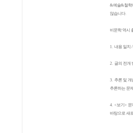
&
예술
&
철학
않습니다
.
비문학 역시 
1.
내용 일치
2.
글의 전개 
3.
추론 및 개
추론하는 문
4. <
보기
>
문
바탕으로 새로