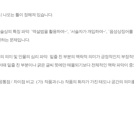
시 나오는 틀이 정해져 있습니다
.
술상의 특징 파악
: '
역설법을 활용하여
~', '
서술자가 개입하여
~', '
음성상징어를
인하는 문제입니다
.
의 의미 및 인물의 심리 파악
:
밑줄 친 부분의 맥락적 의미가 긍정적인지 부정
이때 밑줄 친 부분이나 굵은 글씨 뜻에만 매몰되기보다 전체적인 맥락 파악이 
 공통점
/
차이점 비교
: (
가
)
작품과
(
나
)
작품의 화자가 가진 태도나 공간의 의미