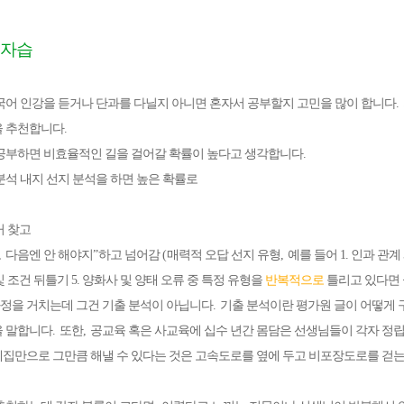
자습
국어 인강을 듣거나 단과를 다닐지 아니면 혼자서 공부할지 고민을 많이 합니다
.
을 추천합니다
.
공부하면 비효율적인 길을 걸어갈 확률이 높다고 생각합니다
.
분석 내지 선지 분석을 하면 높은 확률로
거 찾고
,
다음엔 안 해야지
”
하고 넘어감
(
매력적 오답 선지 유형
,
예를 들어 1. 인과 관계 
 조건 뒤틀기 5.
양화사 및 양태 오류 중 특정 유형을
반복적으로
틀리고 있다면
과정을 거치는데 그건 기출 분석이 아닙니다
.
기출 분석이란 평가원 글이 어떻게 
을 말합니다
.
또한
,
공교육 혹은 사교육에 십수 년간 몸담은 선생님들이 각자 정
집만으로 그만큼 해낼 수 있다는 것은 고속도로를 옆에 두고 비포장도로를 걷