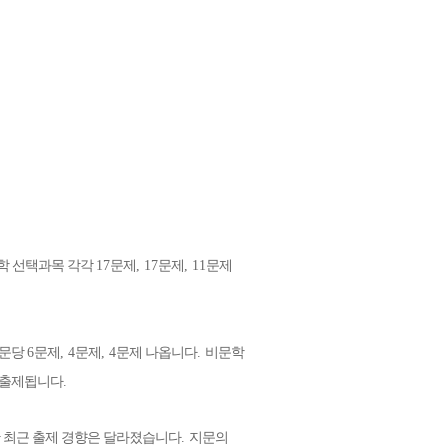
학 선택과목 각각
17
문제
, 17
문제
, 11
문제
지문당
6
문제
, 4
문제
, 4
문제 나옵니다
.
비문학
 출제됩니다
.
 최근 출제 경향은 달라졌습니다
.
지문의