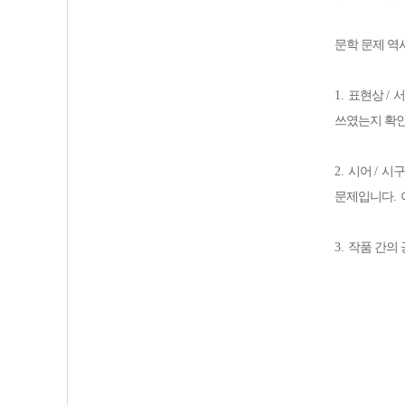
문학 문제 역
1.
표현상
/
서
쓰였는지 확
2.
시어
/
시구
문제입니다
.
3.
작품 간의