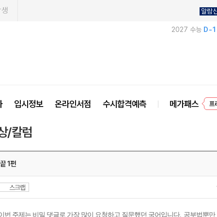
학생
알람
2027 수능
D-
사
입시정보
온라인서점
수시합격예측
메가패스
프
상/칼럼
끝 1편
스크랩
이번 주제는 비밀 댓글로 가장 많이 요청하고 질문했던 국어입니다
.
공부법뿐만 