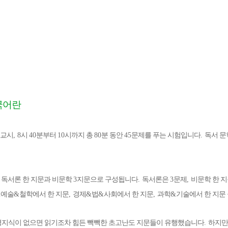
국어란
교시
, 8
시
40
분부터
10
시까지 총
80
분 동안
45
문제를 푸는 시험입니다
.
독서 문
 독서론 한 지문과 비문학
3
지문으로 구성됩니다
.
독서론은
3
문제
,
비문학 한 
&
예술
&
철학에서 한 지문
,
경제
&
법
&
사회에서 한 지문
,
과학
&
기술에서 한 지문
지식이 없으면 읽기조차 힘든 빽빽한 초고난도 지문들이 유행했습니다
.
하지만