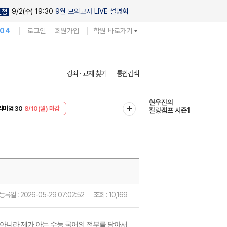
9/2(수) 19:30
9월 모의고사 LIVE 설명회
신청
104
로그인
회원가입
학원 바로가기
강좌 · 교재 찾기
통합검색
현우진의
킬링캠프 시즌1
EVENT
8/10(월) 마감
리미엄 30
8/10(월) 마감
다채로운 난도
실전 모의고사
등록일 :
2026-05-29 07:02:52
조회 :
10,169
아니라 제가 아는 수능 국어의 전부를 담아서