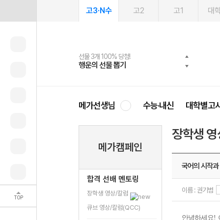
고3·N수
고2
고1
대
선물 3개 100% 당첨!
선물 100% 증정!
여름방학 스터디 캐시백
2027 러셀 단과
스마트러닝앱
메가패스
메가패스 수강생 무료혜택!
사회공헌 캠페인
행운의 선물 뽑기
메가스터디 X 올리브
메가런 썸머스쿨
강사 공개선발
설문 EVENT
3일 무료 체험권
메가클럽 멤버십
희망이룸 메가나눔
영
메가선생님
수능·내신
대학별고
장학생 영
메가캠페인
국어의 시작과 
합격 선배 멘토링
이름 : 권기범
장학생 영상/칼럼
TOP
큐브 영상/칼럼(QCC)
안녕하세요
!