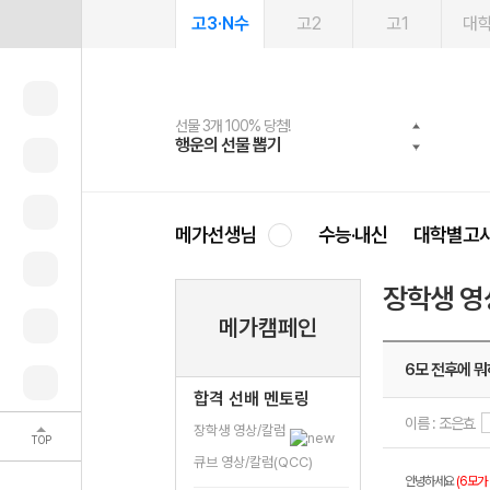
고3·N수
고2
고1
대
선물 3개 100% 당첨!
선물 100% 증정!
여름방학 스터디 캐시백
2027 러셀 단과
스마트러닝앱
메가패스
메가패스 수강생 무료혜택!
사회공헌 캠페인
행운의 선물 뽑기
메가스터디 X 올리브
메가런 썸머스쿨
강사 공개선발
설문 EVENT
3일 무료 체험권
메가클럽 멤버십
희망이룸 메가나눔
영
메가선생님
수능·내신
대학별고
장학생 영
메가캠페인
6모 전후에 뭐
합격 선배 멘토링
이름 : 조은효
장학생 영상/칼럼
TOP
큐브 영상/칼럼(QCC)
안녕하세요
(6모가