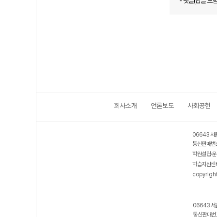
- 댓글(답글 포
회사소개
언론보도
사회공헌
06643 서
통신판매번호
학원설립·운
학습지원센터
copyrigh
06643 서
통신판매번호