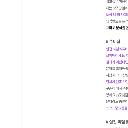
내고싶은 마음이 
저는 6모 당일에
오직 ‘나‘의 사고
생각만으로 분석
그러고 분석을 한
# 수미잡
실전 시험 ‘이후
털어버리세요. 
결과가 아쉽다면,
문제를 출제해줬다
시험지 그 이상
결과가 만족스럽다
꾸준히 해서 수
있어요.
6모처럼
문제라도 충분히
6모의 중요성을 
# 실전 약점