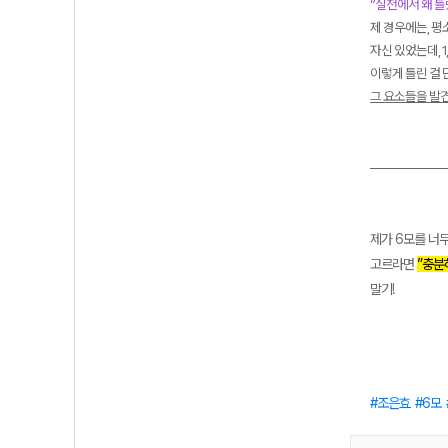
“실전에서 왜 틀
제 경우에는, 평
자신 있었는데, 
이렇게 틀린 걸 
그 요소들을 발견
—————
제가 6모를 너
고르라면
”충분
말기!
조은효
6모