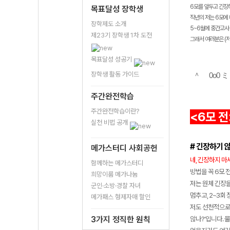
6모를 앞두고 긴장
목표달성 장학생
작년의 저는 6모에 
장학제도 소개
5~6월에 중간고사 
제23기 장학생 1차 도전
그래서 여러분은 (저
목표달성 성공기
장학생 활동 가이드
＾ 0o0 
주간완전학습
주간완전학습이란?
<6모 전
실천 비법 공개
# 긴장하기 
메가스터디 사회공헌
네,
긴장하지 마세
함께하는 메가스터디
방법을 꼭 6모 
희망이룸 메가나눔
저는 원체 긴장을
군인·소방·경찰 자녀
멈추고, 2~3회
메가패스 형제자매 할인
저도 선천적으로 
3가지 정직한 원칙
않나?‘입니다. 