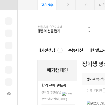
고3·N수
고2
고1
대
선물 3개 100% 당첨!
선물 100% 증정!
2027 러셀 단과
스마트러닝앱
메가패스
메가패스 수강생 무료혜택!
사회공헌 캠페인
행운의 선물 뽑기
메가스터디 X 올리브
강사 공개선발
설문 EVENT
3일 무료 체험권
메가클럽 멤버십
희망이룸 메가나눔
영
메가선생님
수능·내신
대학별고
장학생 영
메가캠페인
생기부 막막하
합격 선배 멘토링
이름 : 김지원
장학생 영상/칼럼
TOP
큐브 영상/칼럼(QCC)