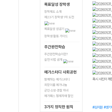
목표달성 장학생
장학제도 소개
제23기 장학생 1차 도전
목표달성 성공기
장학생 활동 가이드
주간완전학습
주간완전학습이란?
실천 비법 공개
메가스터디 사회공헌
혹시 사진이 깨질
함께하는 메가스터디
희망이룸 메가나눔
군인·소방·경찰 자녀
메가패스 형제자매 할인
3가지 정직한 원칙
김지원
생기