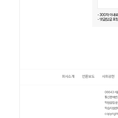
- 300자 이내
- 댓글(답글 포
회사소개
언론보도
사회공헌
06643 서
통신판매번호
학원설립·운
학습지원센터
copyrigh