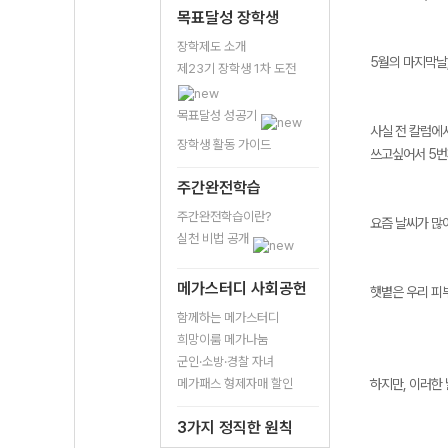
목표달성 장학생
장학제도 소개
5월의 마지막날
제23기 장학생 1차 도전
목표달성 성공기
사실 전 칼럼에
장학생 활동 가이드
쓰고싶어서 5번
주간완전학습
주간완전학습이란?
요즘 날씨가 많
실천 비법 공개
메가스터디 사회공헌
햇볕은 우리 피부
함께하는 메가스터디
희망이룸 메가나눔
군인·소방·경찰 자녀
메가패스 형제자매 할인
하지만, 이러한
3가지 정직한 원칙