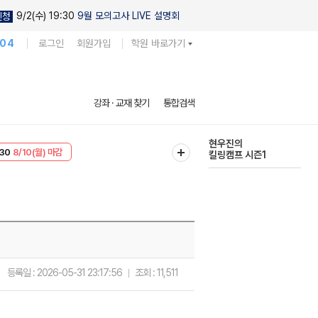
9/2(수) 19:30
9월 모의고사 LIVE 설명회
신청
104
로그인
회원가입
학원 바로가기
다채로운 난도
강좌 · 교재 찾기
통합검색
실전 모의고사
T
8/10(월) 마감
현우진의
30
8/10(월) 마감
킬링캠프 시즌1
등록일 :
2026-05-31 23:17:56
조회 :
11,511