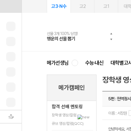
고3·N수
고2
고1
대
선물 3개 100% 당첨!
선물 100% 증정!
여름방학 스터디 캐시백
2027 러셀 단과
스마트러닝앱
메가패스
메가패스 수강생 무료혜택!
사회공헌 캠페인
행운의 선물 뽑기
메가스터디 X 올리브
메가런 썸머스쿨
강사 공개선발
설문 EVENT
3일 무료 체험권
메가클럽 멤버십
희망이룸 메가나눔
영
메가선생님
수능·내신
대학별고
장학생 영
메가캠페인
5편 : 현역정
합격 선배 멘토링
이름 : 서장원
장학생 영상/칼럼
TOP
큐브 영상/칼럼(QCC)
안녕하세요, 서