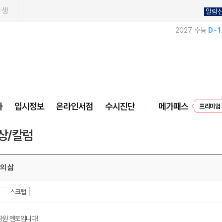
학생
알람
2027 수능
D-
EVEN
사
입시정보
온라인서점
수시진단
메가패스
프리미엄 
상/칼럼
시의 삶
스크랩
장원 멘토입니다!