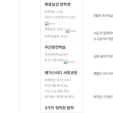
목표달성 장학생
장학제도 소개
5월의 마지막날
제23기 장학생 1차 도전
목표달성 성공기
사실 전 칼럼에
장학생 활동 가이드
쓰고싶어서 5번
주간완전학습
주간완전학습이란?
요즘 날씨가 많
실천 비법 공개
메가스터디 사회공헌
햇볕은 우리 피부
함께하는 메가스터디
희망이룸 메가나눔
군인·소방·경찰 자녀
메가패스 형제자매 할인
하지만, 이러한
3가지 정직한 원칙