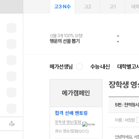
고3·N수
고2
고1
대
선물 3개 100% 당첨!
선물 100% 증정!
2027 러셀 단과
스마트러닝앱
메가패스
메가패스 수강생 무료혜택!
사회공헌 캠페인
행운의 선물 뽑기
메가스터디 X 올리브
강사 공개선발
설문 EVENT
3일 무료 체험권
메가클럽 멤버십
희망이룸 메가나눔
영
메가선생님
수능·내신
대학별고
장학생 영
메가캠페인
5편 : 현역정
합격 선배 멘토링
이름 : 서장원
장학생 영상/칼럼
TOP
큐브 영상/칼럼(QCC)
안녕하세요, 서