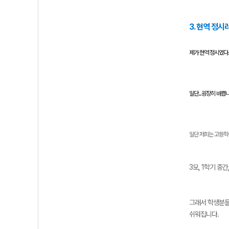
3. 현역 정
제가 현역 정시였다
일단...굉장히 바쁩
일단 저희는 고등학
3모, 1학기 중간
그래서 학생분들
쉬워집니다.