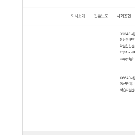
회사소개
언론보도
사회공헌
06643 서
통신판매번호
학원설립·운
학습지원센터
copyrigh
06643 서
통신판매번호
학습지원센터