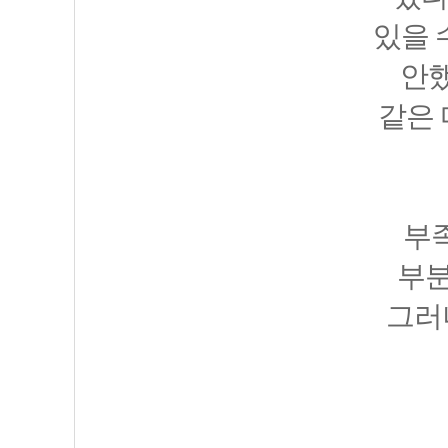
있을 
안했
같은
부
부분
그러