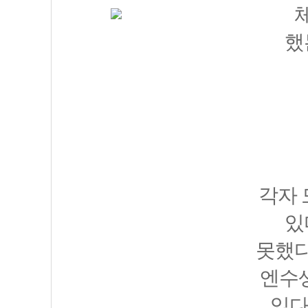
했
각자 
있
못했다
엔수
있다