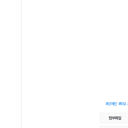
강예린
6모
첨부파일