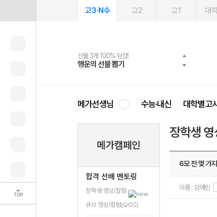
고3·N수
고2
고1
대
선물 3개 100% 당첨!
선물 100% 증정!
여름방학 스터디 캐시백
2027 러셀 단과
스마트러닝앱
메가패스
메가패스 수강생 무료혜택!
사회공헌 캠페인
행운의 선물 뽑기
메가스터디 X 올리브
메가런 썸머스쿨
강사 공개선발
설문 EVENT
3일 무료 체험권
메가클럽 멤버십
희망이룸 메가나눔
영
메가선생님
수능·내신
대학별고
장학생 영
메가캠페인
6모 전 몇 가지
합격 선배 멘토링
이름 : 강예린
장학생 영상/칼럼
TOP
큐브 영상/칼럼(QCC)