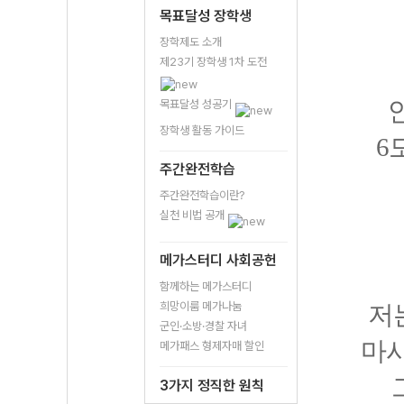
목표달성 장학생
장학제도 소개
제23기 장학생 1차 도전
목표달성 성공기
장학생 활동 가이드
6
주간완전학습
주간완전학습이란?
실천 비법 공개
메가스터디 사회공헌
함께하는 메가스터디
희망이룸 메가나눔
저
군인·소방·경찰 자녀
마시
메가패스 형제자매 할인
3가지 정직한 원칙