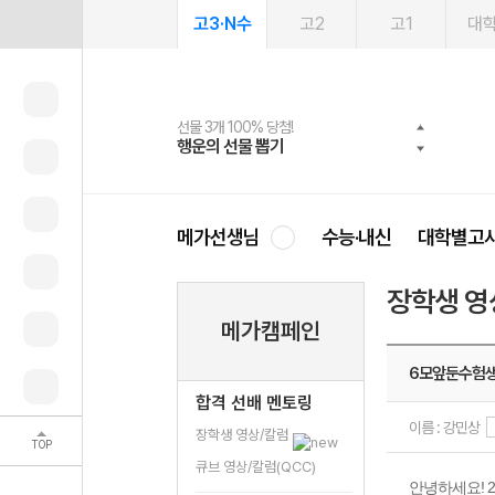
고3·N수
고2
고1
대
선물 3개 100% 당첨!
선물 100% 증정!
여름방학 스터디 캐시백
2027 러셀 단과
스마트러닝앱
메가패스
메가패스 수강생 무료혜택!
사회공헌 캠페인
행운의 선물 뽑기
메가스터디 X 올리브
메가런 썸머스쿨
강사 공개선발
설문 EVENT
3일 무료 체험권
메가클럽 멤버십
희망이룸 메가나눔
영
메가선생님
수능·내신
대학별고
장학생 영
메가캠페인
6모앞둔수험생
합격 선배 멘토링
이름 : 강민상
장학생 영상/칼럼
TOP
큐브 영상/칼럼(QCC)
안녕하세요! 