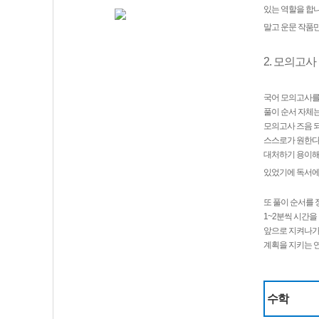
있는 역할을 합니
말고 운문 작품
2. 모의고
국어 모의고사를 
풀이 순서 자체는
모의고사 즈음 되
스스로가 원한다
대처하기 용이해집
있었기에 독서에
또 풀이 순서를 
1~2분씩 시간을
앞으로 지켜나가는
계획을 지키는 
수학