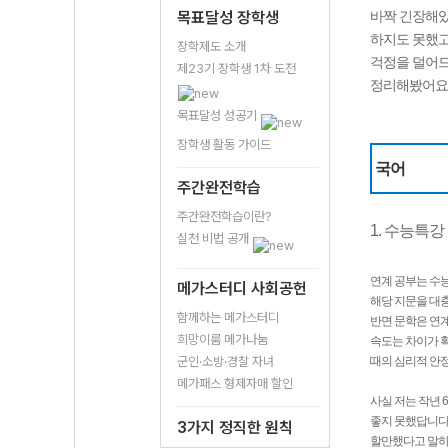
목표달성 장학생
바짝 긴장해있
하지도 못했고
장학제도 소개
걱정을 덜어드
제23기 장학생 1차 도전
정리해봤어요
목표달성 성공기
장학생 활동 가이드
국어
주간완전학습
주간완전학습이란?
1. 수능특
실천 비법 공개
연계 공부는 수
메가스터디 사회공헌
해당 지문을 대충
함께하는 메가스터디
반면 문학은 연
희망이룸 메가나눔
속도는 차이가 확
군인·소방·경찰 자녀
때의 심리적 안정
메가패스 형제자매 할인
사실 저는 작년 
좋지 못했답니다.
3가지 정직한 원칙
할만했다고 말하던