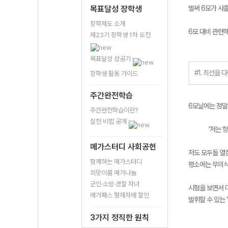
목표달성 장학생
벌써 6모가 사흘
장학제도 소개
6모 대비 관련해
제23기 장학생 1차 도전
목표달성 성공기
#1. 최선을 
장학생 활동 가이드
주간완전학습
6모날에는 정말
주간완전학습이란?
실천 비법 공개
'저는 
메가스터디 사회공헌
저도 모두들 열
함께하는 메가스터디
평소에는 무의식
희망이룸 메가나눔
군인·소방·경찰 자녀
시험을 보면서 마
메가패스 형제자매 할인
발휘할 수 있는 
3가지 정직한 원칙