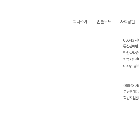
회사소개
언론보도
사회공헌
06643 서
통신판매번호
학원설립·운
학습지원센터
copyrigh
06643 서
통신판매번호
학습지원센터