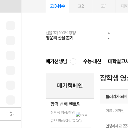
고3·N수
고2
고1
대
선물 3개 100% 당첨!
선물 100% 증정!
2027 러셀 단과
스마트러닝앱
메가패스
메가패스 수강생 무료혜택!
사회공헌 캠페인
행운의 선물 뽑기
메가스터디 X 올리브
강사 공개선발
설문 EVENT
3일 무료 체험권
메가클럽 멤버십
희망이룸 메가나눔
영
메가선생님
수능·내신
대학별고
장학생 영
메가캠페인
들러리가 되지
합격 선배 멘토링
이름 : 이하진
장학생 영상/칼럼
TOP
큐브 영상/칼럼(QCC)
안녕하세요! 22