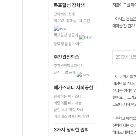
목표달성 장학생
지금이 그럴 타이
장학제도 소개
아시는 분들은 
제23기 장학생 1차 도전
대학을 간 건지
목표달성 성공기
장학생 활동 가이드
주간완전학습
2019년 (초
주간완전학습이란?
실천 비법 공개
이 이야기를 하
배정만을 기다리
메가스터디 사회공헌
싶다는 생각이었
함께하는 메가스터디
했어요…) 그리
희망이룸 메가나눔
코로나 시작 연
군인·소방·경찰 자녀
메가패스 형제자매 할인
중학교 배정을 
진학하자는 것이
3가지 정직한 원칙
해외로 대학을 