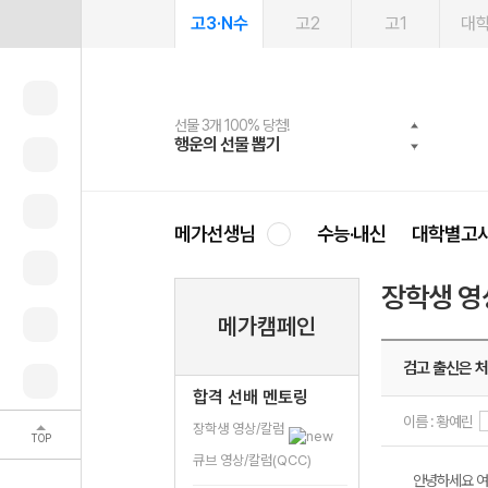
고3·N수
고2
고1
대
선물 3개 100% 당첨!
선물 100% 증정!
여름방학 스터디 캐시백
2027 러셀 단과
스마트러닝앱
메가패스
메가패스 수강생 무료혜택!
사회공헌 캠페인
행운의 선물 뽑기
메가스터디 X 올리브
메가런 썸머스쿨
강사 공개선발
설문 EVENT
3일 무료 체험권
메가클럽 멤버십
희망이룸 메가나눔
영
메가선생님
수능·내신
대학별고
장학생 영
메가캠페인
검고 출신은 
합격 선배 멘토링
이름 : 황예린
장학생 영상/칼럼
TOP
큐브 영상/칼럼(QCC)
안녕하세요 여러