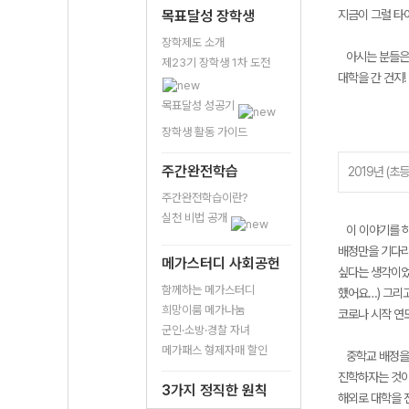
목표달성 장학생
지금이 그럴 타이
장학제도 소개
아시는 분들은 
제23기 장학생 1차 도전
대학을 간 건지
목표달성 성공기
장학생 활동 가이드
주간완전학습
2019년 (초
주간완전학습이란?
실천 비법 공개
이 이야기를 하
배정만을 기다리
메가스터디 사회공헌
싶다는 생각이었
함께하는 메가스터디
했어요…) 그리
희망이룸 메가나눔
코로나 시작 연
군인·소방·경찰 자녀
메가패스 형제자매 할인
중학교 배정을 
진학하자는 것이
3가지 정직한 원칙
해외로 대학을 