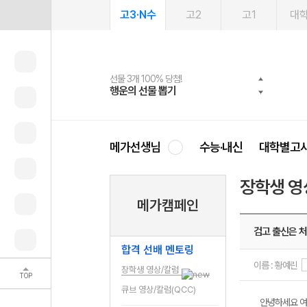
고3·N수
고2
고1
대
선물 3개 100% 당첨!
선물 100% 증정!
여름방학 스터디 캐시백
2027 러셀 단과
스마트러닝앱
메가패스
메가패스 수강생 무료혜택!
사회공헌 캠페인
행운의 선물 뽑기
메가스터디 X 올리브
메가런 썸머스쿨
강사 공개선발
설문 EVENT
3일 무료 체험권
메가클럽 멤버십
희망이룸 메가나눔
영
메가선생님
수능·내신
대학별고
장학생 영
메가캠페인
검고 출신은 
합격 선배 멘토링
이름 : 황예린
장학생 영상/칼럼
TOP
큐브 영상/칼럼(QCC)
안녕하세요 여러