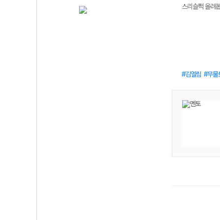
스리슬쩍 올려봅
김엘림
무물