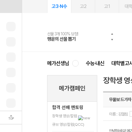
고3·N수
고2
고1
대
선물 3개 100% 당첨!
선물 100% 증정!
여름방학 스터디 캐시백
2027 러셀 단과
스마트러닝앱
메가패스
메가패스 수강생 무료혜택!
사회공헌 캠페인
행운의 선물 뽑기
메가스터디 X 올리브
메가런 썸머스쿨
강사 공개선발
설문 EVENT
3일 무료 체험권
메가클럽 멤버십
희망이룸 메가나눔
영
메가선생님
수능·내신
대학별고
장학생 영
메가캠페인
무물보 드가자
합격 선배 멘토링
이름 : 김엘림
장학생 영상/칼럼
TOP
큐브 영상/칼럼(QCC)
안녕하세요! 메