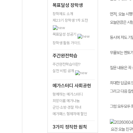
목표달성 장학생
장학제도 소개
먼저, 오늘 시
제23기 장학생 1차 도전
오늘만큼은 시험
목표달성 성공기
동시에 저도 기
장학생 활동 가이드
무물보는 멘토가
주간완전학습
주간완전학습이란?
질문 내용은 꼭
실천 비법 공개
최대한 답글로 
메가스터디 사회공헌
그리고 다음 칼
함께하는 메가스터디
희망이룸 메가나눔
그럼 모두모두 화
군인·소방·경찰 자녀
메가패스 형제자매 할인
3가지 정직한 원칙
요건 오늘 친구