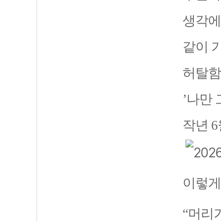
생각에
같이 
허탈함
’나만
작년 
이렇게
“머리