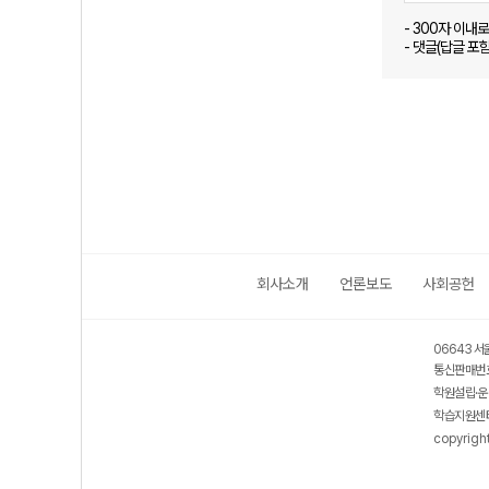
- 300자 이내
- 댓글(답글 포
회사소개
언론보도
사회공헌
06643 서
통신판매번호
학원설립·운
학습지원센터
copyrigh