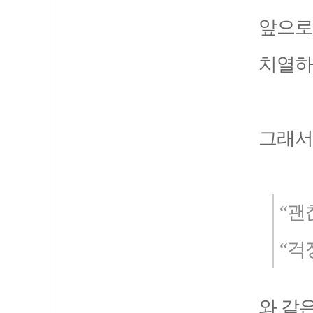
앞으로
치열하
그래서
“괜
“걱
와 같