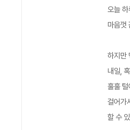
오늘 하
마음껏 
하지만 
내일, 
훌훌 털
걸어가시
할 수 