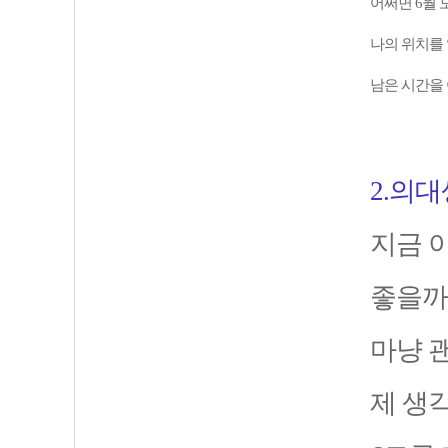
어쩌면 6월
나의 위치를
남은 시간을
2.의
지금 
좋을까
마냥 
제 생