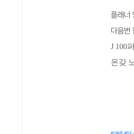
플래너 
다음번
J 10
온갖 
신동준
6모