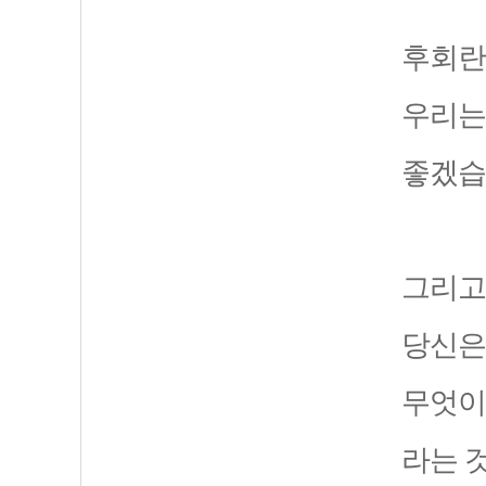
후회란
우리는
좋겠습
그리고
당신은
무엇이든
라는 