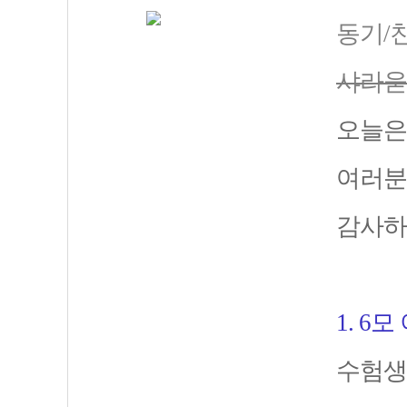
동기/
샤라욷 
오늘은
여러분
감사하
1. 6
수험생