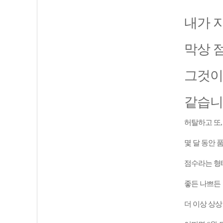
내가 
막상 
그것이
같습니
허탈하고 또
몇 달 동안 
점수라는 형
좋든 나쁘든
더 이상 상