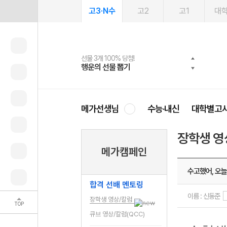
고3·N수
고2
고1
대
선물 3개 100% 당첨!
선물 100% 증정!
여름방학 스터디 캐시백
2027 러셀 단과
스마트러닝앱
메가패스
메가패스 수강생 무료혜택!
사회공헌 캠페인
행운의 선물 뽑기
메가스터디 X 올리브
메가런 썸머스쿨
강사 공개선발
설문 EVENT
3일 무료 체험권
메가클럽 멤버십
희망이룸 메가나눔
영
메가선생님
수능·내신
대학별고
장학생 영
메가캠페인
수고했어, 오
합격 선배 멘토링
이름 : 신동준
장학생 영상/칼럼
TOP
큐브 영상/칼럼(QCC)