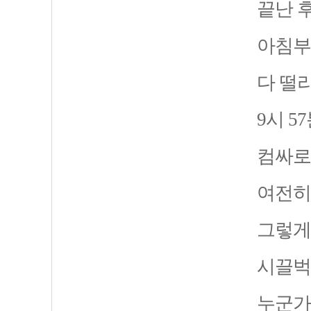
끝난 
아침부
다 떨
9시 
컴싸로
여전히
그렇게
시끌벅
누군가