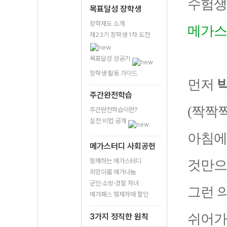
수험생
목표달성 장학생
장학제도 소개
메가스
제23기 장학생 1차 도전
목표달성 성공기
장학생 활동 가이드
먼저
주간완전학습
(짝짝
주간완전학습이란?
실천 비법 공개
아침에
메가스터디 사회공헌
함께하는 메가스터디
것만으
희망이룸 메가나눔
군인·소방·경찰 자녀
그런 
메가패스 형제자매 할인
쉬어가
3가지 정직한 원칙