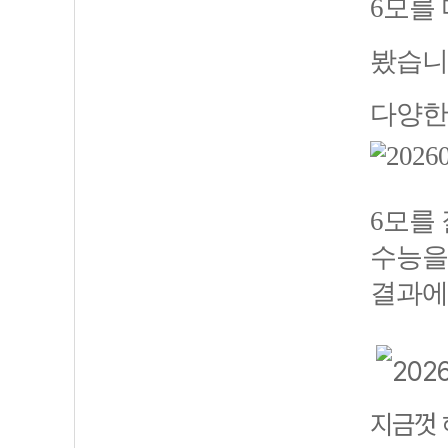
6모를
봤습니
다양한
6모를
수능을
결과에
지금껏 