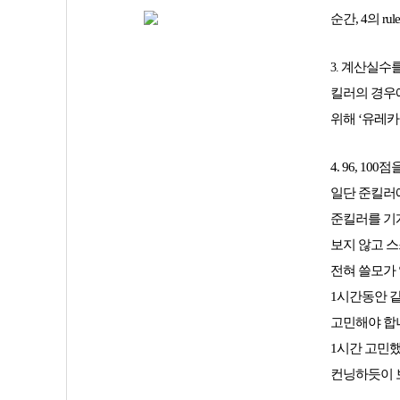
순간, 4의 r
계산실수를
3.
킬러의 경우에
위해 ‘유레카
4. 96, 
일단 준킬러
준킬러를 기계
보지 않고 스
전혀 쓸모가 
1시간동안 
고민해야 합
1시간 고민
컨닝하듯이 