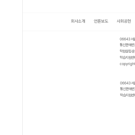
회사소개
언론보도
사회공헌
06643 서
통신판매번호
학원설립·운
학습지원센터
copyrigh
06643 서
통신판매번호
학습지원센터