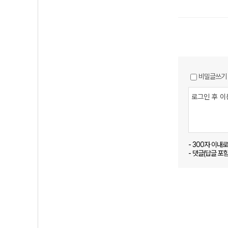
비밀글쓰기
- 300자 이내
- 댓글(답글 포