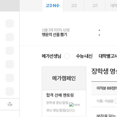
고3·N수
고2
고1
대
선물 3개 100% 당첨!
선물 100% 증정!
여름방학 스터디 캐시백
2027 러셀 단과
스마트러닝앱
메가패스
메가패스 수강생 무료혜택!
사회공헌 캠페인
행운의 선물 뽑기
메가스터디 X 올리브
메가런 썸머스쿨
강사 공개선발
설문 EVENT
3일 무료 체험권
메가클럽 멤버십
희망이룸 메가나눔
영
메가선생님
수능·내신
대학별고
장학생 영
메가캠페인
미적분 88점의
합격 선배 멘토링
이름 : 이성윤
장학생 영상/칼럼
TOP
큐브 영상/칼럼(QCC)
88점을 맞는