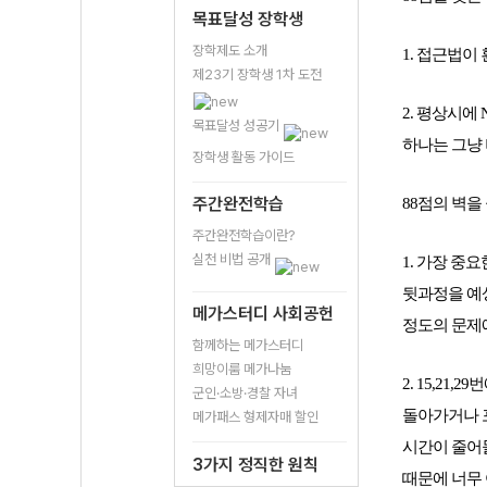
목표달성 장학생
장학제도 소개
1. 접근법이
제23기 장학생 1차 도전
2. 평상시에
목표달성 성공기
하나는 그냥 버
장학생 활동 가이드
주간완전학습
88점의 벽을
주간완전학습이란?
실천 비법 공개
1. 
가장 중요
뒷과정을 예상
메가스터디 사회공헌
정도의 문제
함께하는 메가스터디
희망이룸 메가나눔
2. 15,2
군인·소방·경찰 자녀
돌아가거나 포
메가패스 형제자매 할인
시간이 줄어들
3가지 정직한 원칙
때문에 너무 