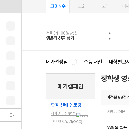
고3·N수
고2
고1
대
선물 3개 100% 당첨!
선물 100% 증정!
여름방학 스터디 캐시백
2027 러셀 단과
스마트러닝앱
메가패스
메가패스 수강생 무료혜택!
사회공헌 캠페인
행운의 선물 뽑기
메가스터디 X 올리브
메가런 썸머스쿨
강사 공개선발
설문 EVENT
3일 무료 체험권
메가클럽 멤버십
희망이룸 메가나눔
영
메가선생님
수능·내신
대학별고
장학생 영
메가캠페인
미적분 88점의
합격 선배 멘토링
이름 : 이성윤
장학생 영상/칼럼
TOP
큐브 영상/칼럼(QCC)
88점을 맞는