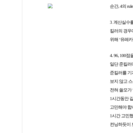
순간, 4의 r
계산실수를
3.
킬러의 경우에
위해 ‘유레카
4. 96, 
일단 준킬러
준킬러를 기계
보지 않고 스
전혀 쓸모가 
1시간동안 
고민해야 합
1시간 고민
컨닝하듯이 