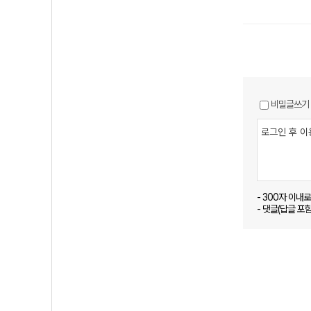
비밀글쓰기
- 300자 이내
- 댓글(답글 포