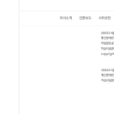
회사소개
언론보도
사회공헌
06643 서
통신판매번호
학원설립·운
학습지원센터
copyrigh
06643 서
통신판매번호
학습지원센터