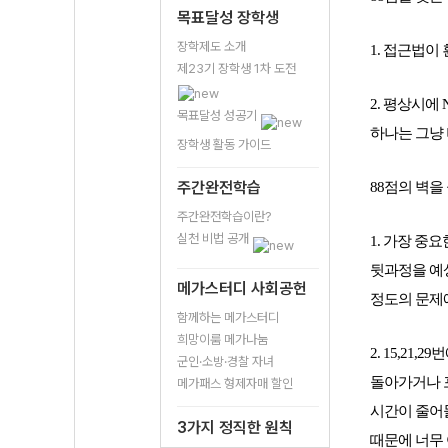
목표달성 장학생
장학제도 소개
1. 접근법이
제23기 장학생 1차 도전
2. 평상시에
목표달성 성공기
하나는 그냥 버
장학생 활동 가이드
주간완전학습
88점의 벽을
주간완전학습이란?
실천 비법 공개
1. 
가장 중요
뒷과정을 예상
메가스터디 사회공헌
정도의 문제
함께하는 메가스터디
희망이룸 메가나눔
2. 15,2
군인·소방·경찰 자녀
돌아가거나 포
메가패스 형제자매 할인
시간이 줄어들
3가지 정직한 원칙
때문에 너무 