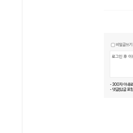
비밀글쓰기
- 300자 이내
- 댓글(답글 포