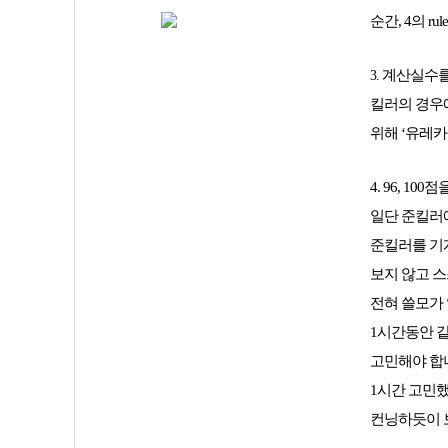
순간, 4의 r
계산실수를
3.
킬러의 경우에
위해 ‘유레카
4. 96, 
일단 준킬러
준킬러를 기계
보지 않고 스
전혀 쓸모가 
1시간동안 
고민해야 합
1시간 고민
컨닝하듯이 