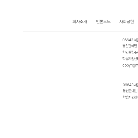
회사소개
언론보도
사회공헌
06643 서
통신판매번호
학원설립·운
학습지원센터
copyrigh
06643 서
통신판매번호
학습지원센터