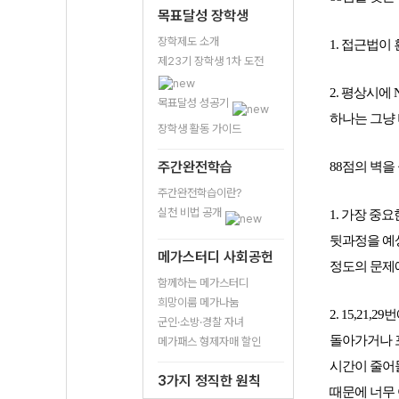
목표달성 장학생
장학제도 소개
1. 접근법이
제23기 장학생 1차 도전
2. 평상시에
목표달성 성공기
하나는 그냥 버
장학생 활동 가이드
주간완전학습
88점의 벽을
주간완전학습이란?
실천 비법 공개
1. 
가장 중요
뒷과정을 예상
메가스터디 사회공헌
정도의 문제
함께하는 메가스터디
희망이룸 메가나눔
2. 15,2
군인·소방·경찰 자녀
돌아가거나 포
메가패스 형제자매 할인
시간이 줄어들
3가지 정직한 원칙
때문에 너무 