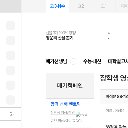
고3·N수
고2
고1
대
선물 3개 100% 당첨!
선물 100% 증정!
여름방학 스터디 캐시백
2027 러셀 단과
스마트러닝앱
메가패스
메가패스 수강생 무료혜택!
사회공헌 캠페인
행운의 선물 뽑기
메가스터디 X 올리브
메가런 썸머스쿨
강사 공개선발
설문 EVENT
3일 무료 체험권
메가클럽 멤버십
희망이룸 메가나눔
영
메가선생님
수능·내신
대학별고
장학생 영
메가캠페인
미적분 88점의
합격 선배 멘토링
이름 : 이성윤
장학생 영상/칼럼
TOP
큐브 영상/칼럼(QCC)
88점을 맞는