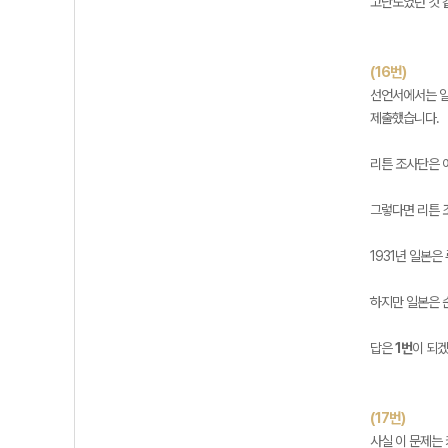
고난도였던 것 
(16번)
선언서에서는 일
제출했습니다.
리튼 조사단은 
그렇다면 리튼 
1931년 일본
하지만 일본은 순
답은
1번
이 되겠
(17번)
사실 이 문제는