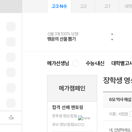
고3·N수
고2
고1
대
선물 3개 100% 당첨!
선물 100% 증정!
여름방학 스터디 캐시백
2027 러셀 단과
스마트러닝앱
메가패스
메가패스 수강생 무료혜택!
사회공헌 캠페인
행운의 선물 뽑기
메가스터디 X 올리브
메가런 썸머스쿨
강사 공개선발
설문 EVENT
3일 무료 체험권
메가클럽 멤버십
희망이룸 메가나눔
영
메가선생님
수능·내신
대학별고
장학생 영
메가캠페인
6모 역사 해설 (
합격 선배 멘토링
이름 : 서장원
장학생 영상/칼럼
TOP
큐브 영상/칼럼(QCC)
네, 안녕하세요