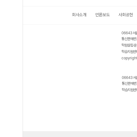
회사소개
언론보도
사회공헌
06643 서
통신판매번호
학원설립·운
학습지원센터
copyrigh
06643 서
통신판매번호
학습지원센터