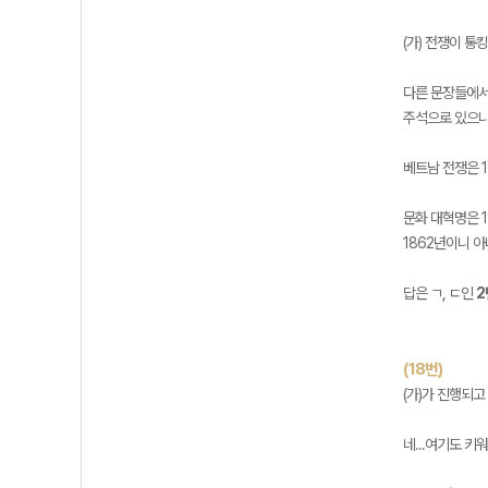
(가) 전쟁이 통
다른 문장들에서
주석으로 있으니
베트남 전쟁은 
문화 대혁명은 
1862년이니 
답은 ㄱ, ㄷ인
2
(18번)
(가)가 진행되고
네...여기도 키