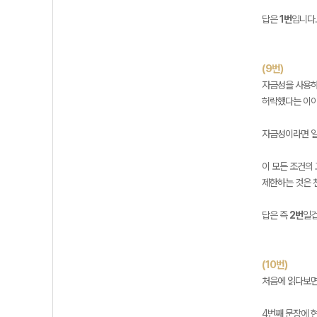
답은
1번
입니다
(9번)
자금성을 사용하고
허락했다는 이야
자금성이라면 일
이 모든 조건의
제한하는 것은 
답은 즉
2번
일겁
(10번)
처음에 읽다보면
4번째 문장에 