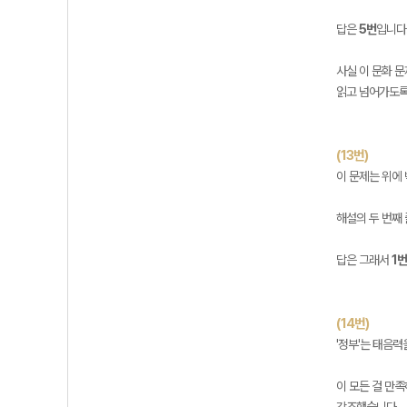
답은
5번
입니다
사실 이 문화 문
읽고 넘어가도록
(13번)
이 문제는 위에 
해설의 두 번째
답은 그래서
1번
(14번)
'정부'는 태음
이 모든 걸 만