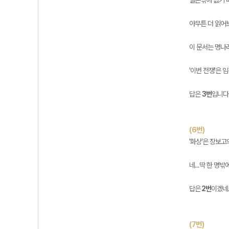
일본밖에 없기 
아무튼 더 읽어
이 문서는 명나
'이번 전쟁'은 
답은
3번
입니다
(6번)
'화상'은 장보
네...딱 한 명
답은
2번
이겠네
(7번)