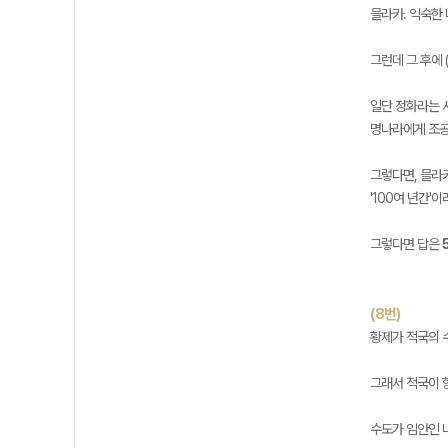
믈라카. 익숙한 
그런데 그 후에 
일단 정화라는 
명나라에게 조공
그렇다면, 믈라
'100여 년간'
그렇다면 답은
(8번)
황제가 적국의 수
그래서 적국이 
수도가 임안인 