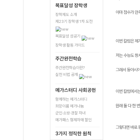
목표달성 장학생
아마 점수가 만
장학제도 소개
제23기 장학생 1차 도전
목표달성 성공기
이번 칼럼은 제
장학생 활동 가이드
저는 수능도 쌍
주간완전학습
주간완전학습이란?
그래서 동아시아
실천 비법 공개
메가스터디 사회공헌
이번 칼럼에서는
함께하는 메가스터디
원래 둘 다 한
희망이룸 메가나눔
군인·소방·경찰 자녀
메가패스 형제자매 할인
그렇다면 바로 
3가지 정직한 원칙