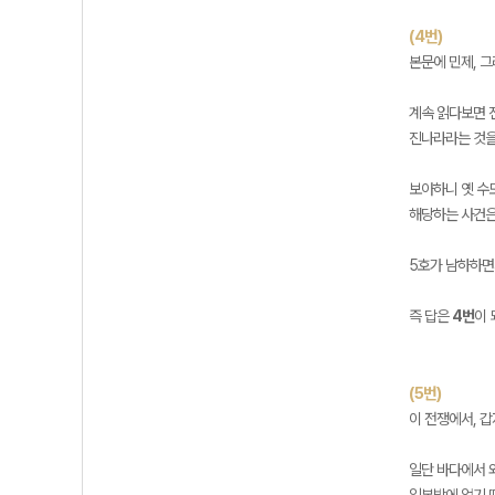
(4번)
본문에 민제, 그
계속 읽다보면 진
진나라라는 것을
보아하니 옛 수
해당하는 사건은
5호가 남하하면
즉 답은
4번
이 
(5번)
이 전쟁에서, 
일단 바다에서 