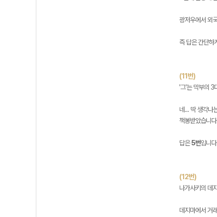
광저우에서 외국
즉 답은 간단하
(11번)
'그'는 막부의 
네... 딱 생
책봉받았습니다.
답은
5번
입니다
(12번)
나가사키의 데지
데지마에서 거래