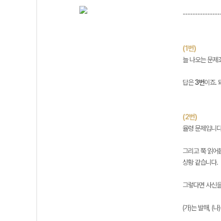
---------------
(1번)
늘 나오는 문제
답은
3번
이죠.
(2번)
율령 문제입니다.
그리고 쭉 읽어봅
상황 같습니다.
그렇다면 사신을
(가)는 발해, (