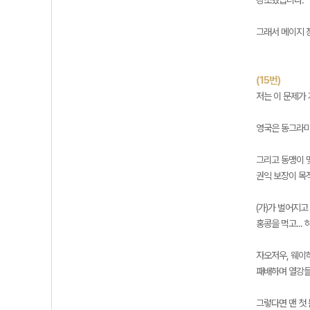
강조했습니다.
그래서 메이지 
(15번)
저는 이 문제가
영국은 동그라미
그리고 동맹이 
권익 보장이 목
(가)가 벌어지
홍콩을 먹고..
자오저우, 웨이
패배하며 열강들
그렇다면 맨 첫