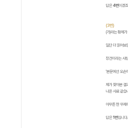
답은
4번
이겠죠
(3번)
(가)라는 황제
일단 더 읽어보
장건이라는 사람
'본문에선 오손
제가 찾아본 결
나온 사료 같습
아무튼 한 무제
답은
1번
입니다.