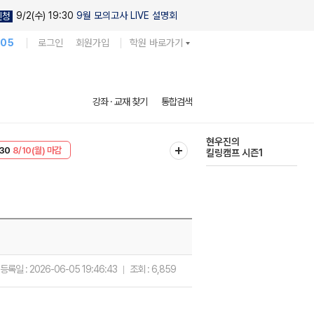
9/2(수) 19:30
9월 모의고사 LIVE 설명회
신청
105
로그인
회원가입
학원 바로가기
다채로운 난도
강좌 · 교재 찾기
통합검색
실전 모의고사
T
8/10(월) 마감
현우진의
30
8/10(월) 마감
킬링캠프 시즌1
등록일 :
2026-06-05 19:46:43
조회 :
6,859