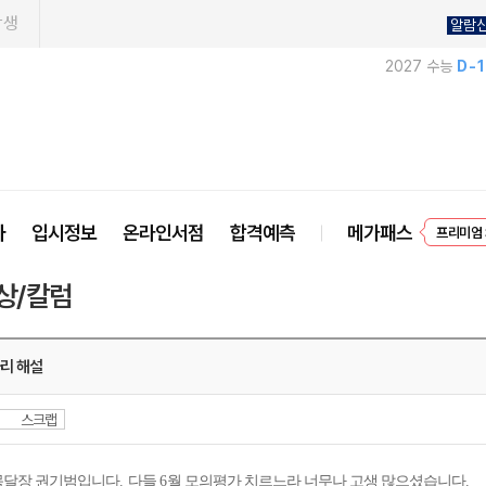
학생
알람
2027 수능
D-
EVEN
사
입시정보
온라인서점
합격예측
메가패스
프리미엄 
상/칼럼
리 해설
스크랩
목달장 권기범입니다
.
다들
6
월 모의평가 치르느라 너무나 고생 많으셨습니다
.