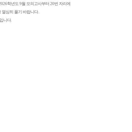
2026
학년도
9
월 모의고사부터
20
번 자리에
고 열심히 풀기 바랍니다
.
제입니다
.