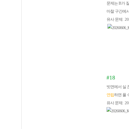
문제는
B
가 
마찰 구간에서
유사 문제
: 2
#18
빗면에서 실
연립
하면 풀 
유사 문제
: 2