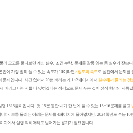
물리 모고를 풀다보면 계산 실수
,
조건 누락
,
문제를 잘못 읽는 등 실수가 잦습
본인이 가장 빨리 풀 수 있는 속도가
10
이라면
8
정도의 속도
로 실전에서 문제를 
의 문제입니다
.
시간 없어서
20
번 버리는 게
1~2
페이지에서
실수해서 틀리는 것
제 버리고 나머지를 다 맞히겠다는 생각으로 문제 푸는 것이 성적 향상의 지름
일명
1515
풀이입니다
. 첫 15
분 동안
내가 한 번에 풀 수 있는
15~16
문제를 풀고
입니다
.
보통 물리는 어려운 문제를
4
페이지에 몰아넣지만
, 2024
학년도 수능
10
이지에서 설령 막히더라도 넘어가는 용기가 필요합니다
.