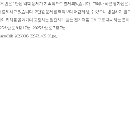
 20
번은
1
단원 역학 문제가 지속적으로 출제되었습니다
.
그러나 최근 평가원은
가 출제하고 있습니다
. 2
단원 문제를 역학보다 어렵게 낼 수 있으니 방심하지 말
와 위치를 옮겨가며 고정하는 점전하가 받는 전기력을 그래프로 제시하는 문
025
학년도
9
월
17
번
, 2025
학년도
7
월
7
번