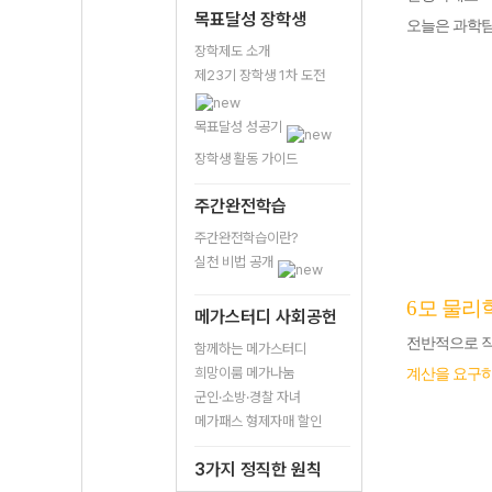
목표달성 장학생
오늘은 과학탐
장학제도 소개
제23기 장학생 1차 도전
목표달성 성공기
장학생 활동 가이드
주간완전학습
주간완전학습이란?
실천 비법 공개
6
모 물리
메가스터디 사회공헌
전반적으로 작
함께하는 메가스터디
희망이룸 메가나눔
계산을 요구
군인·소방·경찰 자녀
메가패스 형제자매 할인
3가지 정직한 원칙