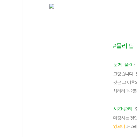
#
물리 팁
문제 풀이
:
그렇습니다
.
것은 그 이후
차라리
1~2
문
시간 관리
:
마킹하는 것
있으니
1~2
페