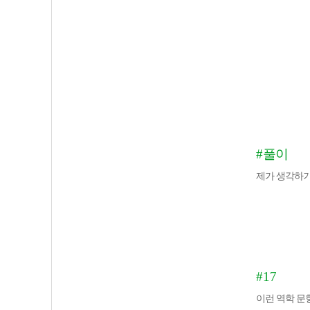
#
풀이
제가 생각하
#17
이런 역학 문