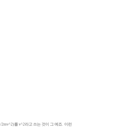
1/2mv^2)
를
v^2
라고 쓰는 것이 그 예죠
.
이런