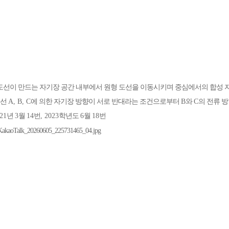
도선이 만드는 자기장 공간 내부에서 원형 도선을 이동시키며 중심에서의 합성
도선
A, B, C
에 의한 자기장 방향이 서로 반대라는 조건으로부터
B
와
C
의 전류 
021
년
3
월
14
번
, 2023
학년도
6
월
18
번