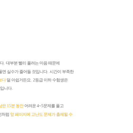
니다
.
대부분 빨리 풀려는 마음 때문에
풀면 실수가 줄어들 것입니다
.
시간이 부족한
보다
덜 아쉽거든요
. 2
등급 이하 수험생은
길입니다
.
남은
15
분 동안
어려운
4~5
문제를 풀고
번처럼
앞 페이지에 고난도 문제가 출제될 수