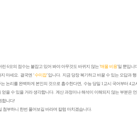
버린
6
모의 점수는 붙잡고 있어 봐야 아무것도 바뀌지 않는 '
매몰 비용
'
일 뿐입니
하지 마세요
.
결국엔
‘
수미잡
’
입니다
.
지금 당장 복기하고 바꿀 수 있는 오답과 
는 논리를 완벽하게 본인의 것으로 흡수한다면
,
수능 당일
1
교시 국어부터
4
교
 얻을 수 있을 거라 생각합니다
.
계산 과정이나 해석이 이해되지 않는 부분은 
응원합니다
!
일 첨부하니 한번 풀어보길 바라며 칼럼 마치겠습니다
.