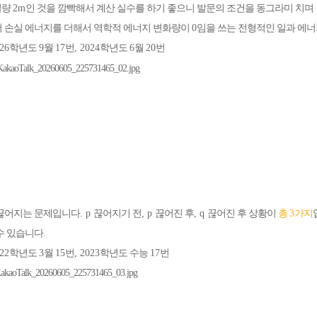
질량
2m
인 것을 깜빡해서 계산 실수를 하기 좋으니 발문의 조건을 동그라미 치
 손실 에너지를 더해서 역학적 에너지 변화량이
0
임을 쓰는 전형적인 일과 에
026
학년도
9
월
17
번
, 2024
학년도
6
월
20
번
 끊어지는 문제입니다
. p
끊어지기 전
, p
끊어진 후
, q
끊어진 후 상황이
총
3
가지
수 있습니다
.
022
학년도
3
월
15
번
, 2023
학년도 수능
17
번