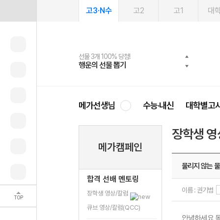
고3·N수
고2
고1
대
선물 3개 100% 당첨!
선물 100% 증정!
여름방학 스터디 캐시백
2027 러셀 단과
스마트러닝앱
메가패스
메가패스 수강생 무료혜택!
사회공헌 캠페인
행운의 선물 뽑기
메가스터디 X 올리브
메가런 썸머스쿨
강사 공개선발
설문 EVENT
3일 무료 체험권
메가클럽 멤버십
희망이룸 메가나눔
영
메가선생님
수능·내신
대학별고
장학생 영
메가캠페인
물리지 않는 물
합격 선배 멘토링
이름 : 권기범
장학생 영상/칼럼
TOP
큐브 영상/칼럼(QCC)
안녕하세요 