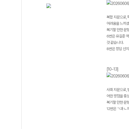
복합 지문으로,
어려움을 느끼셨
복기할 만한 문항 
6번은 유길준 역
것 같습니다.
8번은 정답 선지
[10~13]
사회 지문으로, 
어떤 쟁점을 중
복기할 만한 문항 
12번은 ㄱ과 