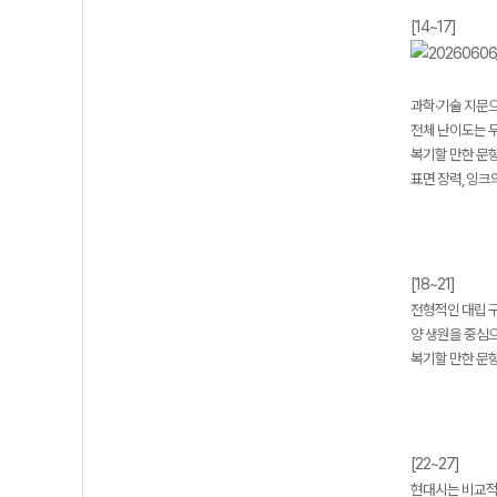
[14~17]
과학·기술 지문
전체 난이도는 무
복기할 만한 문항 
표면 장력, 잉크
[18~21]
전형적인 대립 
양 생원을 중심
복기할 만한 문항 
[22~27]
현대시는 비교적 