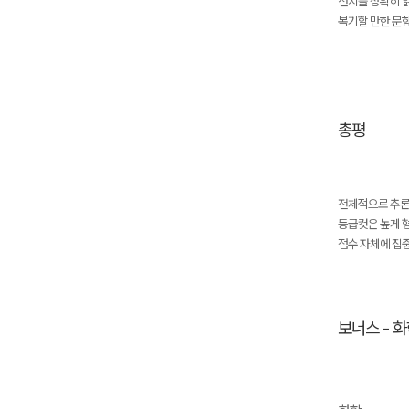
선지를 정확히 
복기할 만한 문항 
총평
전체적으로 추론
등급컷은 높게 
점수 자체에 집중
보너스 - 화