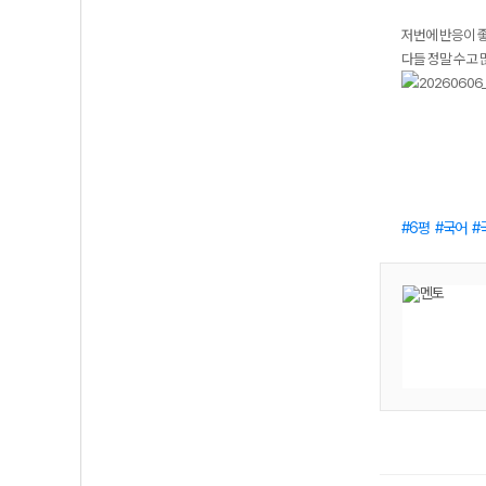
저번에 반응이 좋
다들 정말 수고
6평
국어