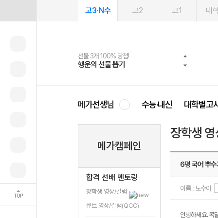
고3·N수
고2
고1
대
선물 3개 100% 당첨!
선물 100% 증정!
여름방학 스터디 캐시백
2027 러셀 단과
스마트러닝앱
메가패스
메가패스 수강생 무료혜택!
사회공헌 캠페인
행운의 선물 뽑기
메가스터디 X 올리브
메가런 썸머스쿨
강사 공개선발
설문 EVENT
3일 무료 체험권
메가클럽 멤버십
희망이룸 메가나눔
영
메가선생님
수능·내신
대학별고
장학생 영
메가캠페인
6평 국어 뿌수
합격 선배 멘토링
이름 : 노수아
장학생 영상/칼럼
TOP
큐브 영상/칼럼(QCC)
안녕하세요. 목