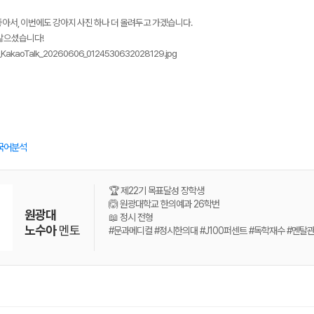
아서, 이번에도 강아지 사진 하나 더 올려두고 가겠습니다.
 많으셨습니다!
국어분석
🏆 제22기 목표달성 장학생
🙆 원광대학교 한의예과 26학번
원광대
📖 정시 전형
노수아
멘토
#문과메디컬 #정시한의대 #J100퍼센트 #독학재수 #멘탈