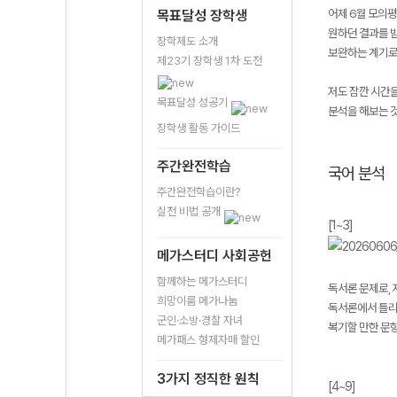
어제 6월 모의평
목표달성 장학생
원하던 결과를 받
장학제도 소개
보완하는 계기로
제23기 장학생 1차 도전
저도 잠깐 시간을
목표달성 성공기
분석을 해보는 
장학생 활동 가이드
주간완전학습
국어 분석
주간완전학습이란?
실천 비법 공개
[1~3]
메가스터디 사회공헌
함께하는 메가스터디
독서론 문제로,
희망이룸 메가나눔
독서론에서 틀리
군인·소방·경찰 자녀
복기할 만한 문항 
메가패스 형제자매 할인
3가지 정직한 원칙
[4~9]