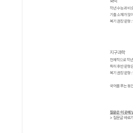
화학
작년 수능과 비
기출 소재가 많
복기 권장 문항 : 
지구과학
전체적으로 작년
특히 후반 문항은
복기 권장 문항 : 1
국어를 푸는 동안
질문은 이 곳에 
> 질문글 바로