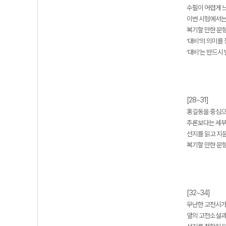
수필이 어렵게 느
이번 시험에서는
복기할 만한 문항 
‘대비’의 의미를
‘대비’는 반드시
[28~31]
홍길동을 중심으
추론보다는 세부
선지를 읽고 지
복기할 만한 문항 
[32~34]
무난한 고전시가
앞의 고전소설과