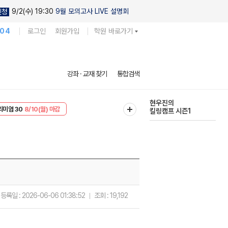
9/2(수) 19:30
9월 모의고사 LIVE 설명회
신청
104
로그인
회원가입
학원 바로가기
다채로운 난도
강좌 · 교재 찾기
통합검색
실전 모의고사
EVENT
8/10(월) 마감
현우진의
리미엄 30
8/10(월) 마감
킬링캠프 시즌1
등록일 :
2026-06-06 01:38:52
조회 :
19,192