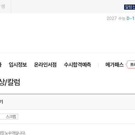
학생
알람
2027 수능
D-
사
입시정보
온라인서점
수시합격예측
메가패스
프
상/칼럼
기
스크랩
달장 노수아입니다.