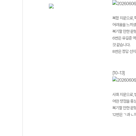
복합 지문으로,
어려움을 느끼셨
복기할 만한 문항 
6번은 유길준 역
것 같습니다.
8번은 정답 선지
[10~13]
사회 지문으로, 
어떤 쟁점을 중
복기할 만한 문항 
12번은 ㄱ과 