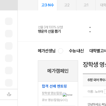
고3·N수
고2
고1
대
선물 3개 100% 당첨!
선물 100% 증정!
여름방학 스터디 캐시백
2027 러셀 단과
스마트러닝앱
메가패스
메가패스 수강생 무료혜택!
사회공헌 캠페인
행운의 선물 뽑기
메가스터디 X 올리브
메가런 썸머스쿨
강사 공개선발
설문 EVENT
3일 무료 체험권
메가클럽 멤버십
희망이룸 메가나눔
영
메가선생님
수능·내신
대학별고
장학생 영
메가캠페인
6평 국어 뿌수
합격 선배 멘토링
이름 : 노수아
장학생 영상/칼럼
TOP
큐브 영상/칼럼(QCC)
안녕하세요. 목