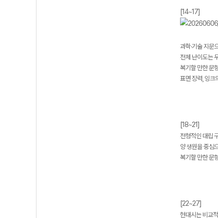
[14~17]
과학·기술 지문
전체 난이도는 무
복기할 만한 문항 
표면 장력, 잉크
[18~21]
전형적인 대립 
양 생원을 중심
복기할 만한 문항 
[22~27]
현대시는 비교적 