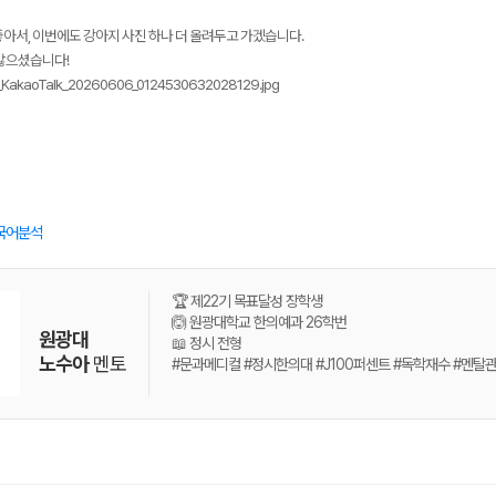
아서, 이번에도 강아지 사진 하나 더 올려두고 가겠습니다.
 많으셨습니다!
국어분석
🏆 제22기 목표달성 장학생
🙆 원광대학교 한의예과 26학번
원광대
📖 정시 전형
노수아
멘토
#문과메디컬 #정시한의대 #J100퍼센트 #독학재수 #멘탈