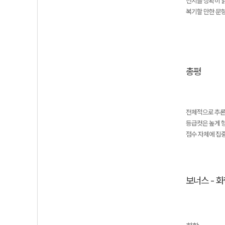
선지를 정확히 
복기할 만한 문항 
총평
전체적으로 추론
등급컷은 높게 
점수 자체에 집중
보너스 - 화