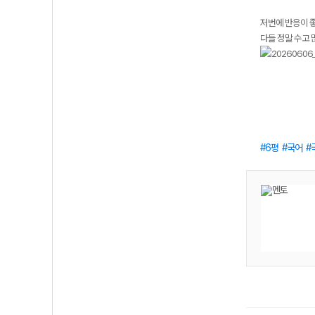
저번에 반응이 좋
다들 정말 수고
6평
국어