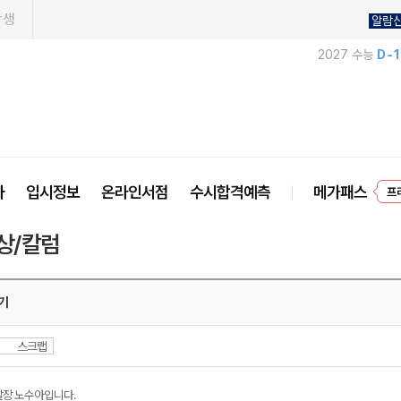
학생
알람
2027 수능
D-
사
입시정보
온라인서점
수시합격예측
메가패스
프
상/칼럼
기
스크랩
달장 노수아입니다.