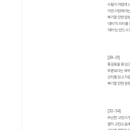
수필이 어렵게 느
이번 시험에서는
복기할 만한 문항 
‘대비’의 의미를
‘대비’는 반드시
[28~31]
홍길동을 중심으
추론보다는 세부
선지를 읽고 지
복기할 만한 문항 
[32~34]
무난한 고전시가
앞의 고전소설과