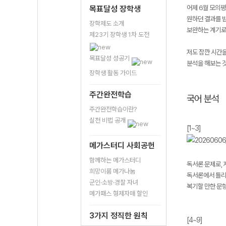
어제 6월 모의평
목표달성 장학생
원하던 결과를 받
장학제도 소개
보완하는 계기로
제23기 장학생 1차 도전
저도 잠깐 시간을
목표달성 성공기
분석을 해보는 
장학생 활동 가이드
주간완전학습
국어 분석
주간완전학습이란?
실천 비법 공개
[1~3]
메가스터디 사회공헌
함께하는 메가스터디
독서론 문제로,
희망이룸 메가나눔
독서론에서 틀리
군인·소방·경찰 자녀
복기할 만한 문항 
메가패스 형제자매 할인
3가지 정직한 원칙
[4~9]