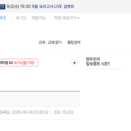
9/2(수) 19:30
9월 모의고사 LIVE 설명회
신청
102
로그인
회원가입
학원 바로가기
강좌 · 교재 찾기
통합검색
현우진의
킬링캠프 시즌1
EVENT
8/10(월) 마감
다채로운 난도
리미엄 30
8/10(월) 마감
실전 모의고사
등록일 :
2026-06-06 01:38:52
조회 :
19,223