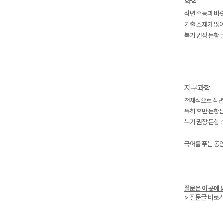
화학
작년 수능과 비
기출 소재가 많
복기 권장 문항 : 
지구과학
전체적으로 작년
특히 후반 문항은
복기 권장 문항 : 1
국어를 푸는 동안
질문은 이 곳에 
> 질문글 바로