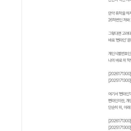
만약 휴학을 하
26학번인 저와 
그렇다면 고려대
바로 ‘뻔라인’ 
개인식별번호인 ‘
나의 바로 위 
[202617130
[202517130
여기서 ‘뻔라인’
뻔라인이란, 개
단순히 위, 아래
[202617130
[202517130