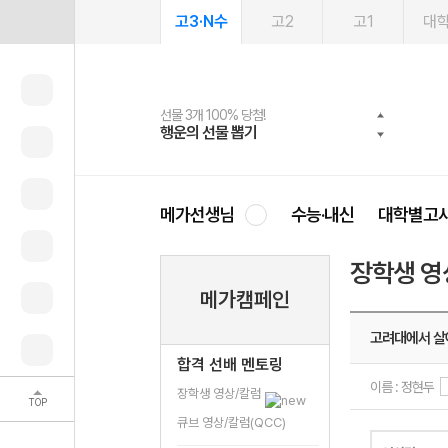
고3·N수
고2
고1
대
선물 3개 100% 당첨!
선물 100% 증정!
여름방학 스터디 캐시백
2027 러셀 단과
스마트러닝앱
메가패스
메가패스 수강생 무료혜택!
사회공헌 캠페인
행운의 선물 뽑기
메가스터디 X 올리브
메가런 썸머스쿨
강사 공개선발
설문 EVENT
3일 무료 체험권
메가클럽 멤버십
희망이룸 메가나눔
영
메가선생님
수능·내신
대학별고
장학생 영
메가캠페인
고려대에서 살
합격 선배 멘토링
이름 : 정현두
장학생 영상/칼럼
TOP
큐브 영상/칼럼(QCC)