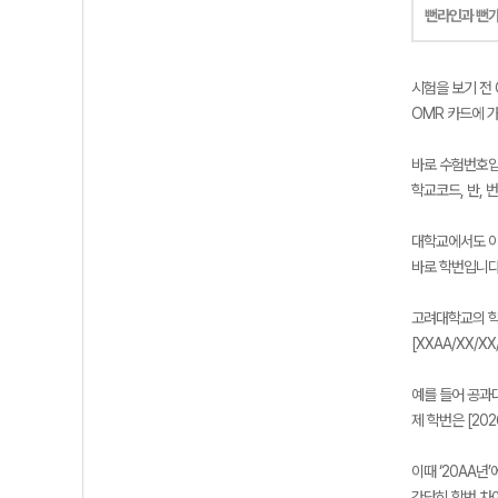
뻔라인과 뻔
시험을 보기 전 
OMR 카드에 
바로 수험번호입
학교코드, 반, 
대학교에서도 이
바로 학번입니다
고려대학교의 학
[XXAA/XX/
예를 들어 공과대
제 학번은 [202
이때 ‘20AA년
간단히 학번 차