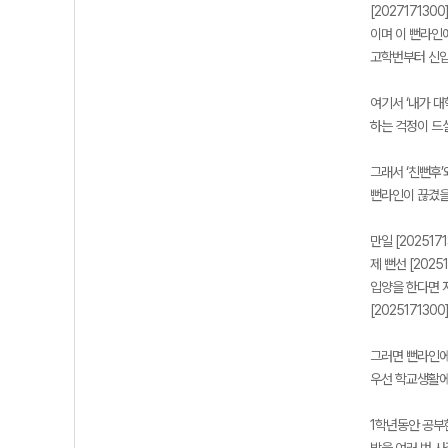
[202717130
이며 이 뻔라인에
고학번부터 신입
여기서 ‘내가 
하는 걱정이 드실
그래서 ‘친뻔후’
뻔라인이 끊겼을
만일 [20251
제 뻔선 [202
입양을 한다면 저
[20251713
그러면 뻔라인에
우선 학교생활에
1학년동안 공부