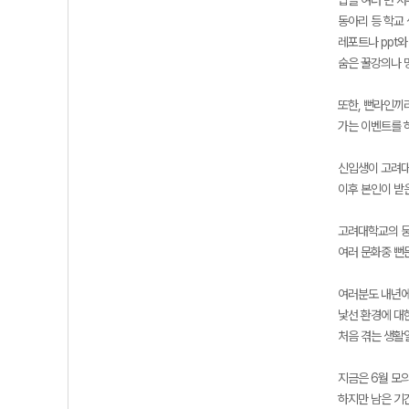
밥을 여러 번 사
동아리 등 학교 
레포트나 ppt와
숨은 꿀강의나 
또한, 뻔라인끼
가는 이벤트를 
신입생이 고려대
이후 본인이 받
고려대학교의 뭉
여러 문화중 뻔
여러분도 내년에
낯선 환경에 대
처음 겪는 생활
지금은 6월 모
하지만 남은 기