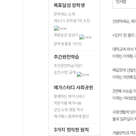
인사말
목표달성 장학생
장학제도 소개
제23기 장학생 1차 도전
안녕하세요, 메
목표달성 성공기
시간이 참 빨리 
장학생 활동 가이드
대학교에 와서 
이제는 미뤄둔 
주간완전학습
주간완전학습이란?
목달장에 선발된
실천 비법 공개
이제는 6번째 
메가스터디 사회공헌
2번째 수능을 
함께하는 메가스터디
이제는 여러분들
희망이룸 메가나눔
군인·소방·경찰 자녀
수험생활에 있어
메가패스 형제자매 할인
불과 일주일이 
3가지 정직한 원칙
겨울방학과 1학