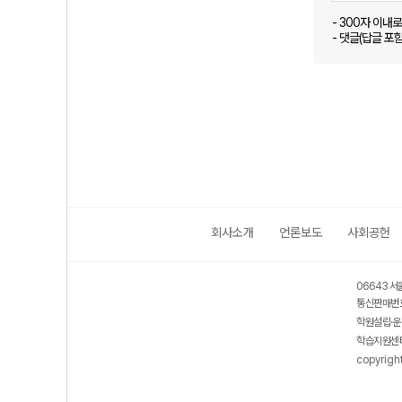
- 300자 이내
- 댓글(답글 포
회사소개
언론보도
사회공헌
06643 서
통신판매번호
학원설립·운
학습지원센터
copyrigh