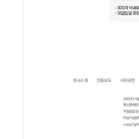
- 300자 이내
- 댓글(답글 포
회사소개
언론보도
사회공헌
06643 서
통신판매번호
학원설립·운
학습지원센터
copyrigh