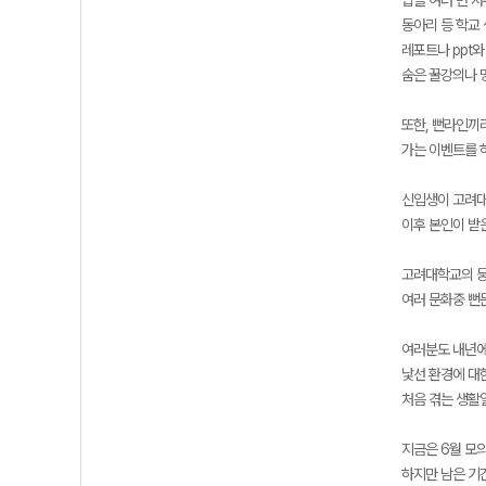
밥을 여러 번 사
동아리 등 학교 
레포트나 ppt와
숨은 꿀강의나 
또한, 뻔라인끼
가는 이벤트를 
신입생이 고려대
이후 본인이 받
고려대학교의 뭉
여러 문화중 뻔
여러분도 내년에
낯선 환경에 대
처음 겪는 생활
지금은 6월 모
하지만 남은 기