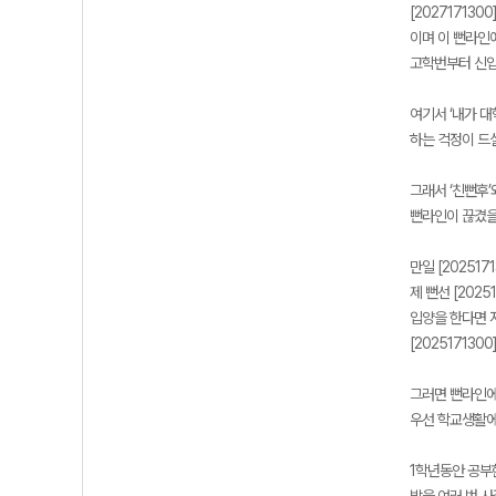
[202717130
이며 이 뻔라인에
고학번부터 신입
여기서 ‘내가 
하는 걱정이 드실
그래서 ‘친뻔후’
뻔라인이 끊겼을
만일 [20251
제 뻔선 [202
입양을 한다면 저
[20251713
그러면 뻔라인에
우선 학교생활에
1학년동안 공부