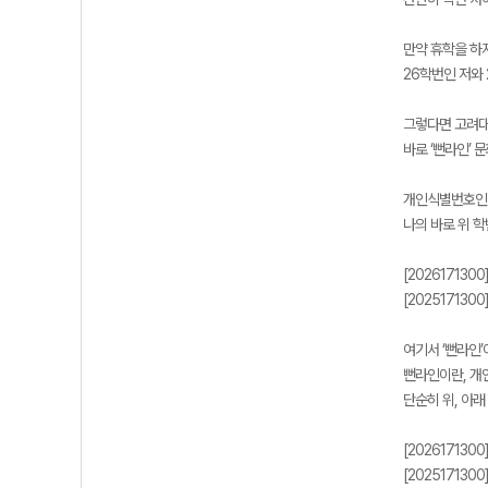
만약 휴학을 하
26학번인 저와 
그렇다면 고려대
바로 ‘뻔라인’ 
개인식별번호인 ‘
나의 바로 위 
[202617130
[202517130
여기서 ‘뻔라인’
뻔라인이란, 개
단순히 위, 아래
[202617130
[202517130