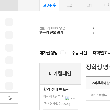
고3·N수
고2
고1
대
선물 3개 100% 당첨!
선물 100% 증정!
여름방학 스터디 캐시백
2027 러셀 단과
스마트러닝앱
메가패스
메가패스 수강생 무료혜택!
사회공헌 캠페인
행운의 선물 뽑기
메가스터디 X 올리브
메가런 썸머스쿨
강사 공개선발
설문 EVENT
3일 무료 체험권
메가클럽 멤버십
희망이룸 메가나눔
영
메가선생님
수능·내신
대학별고
장학생 영
메가캠페인
고려대에서 살
합격 선배 멘토링
이름 : 정현두
장학생 영상/칼럼
TOP
큐브 영상/칼럼(QCC)