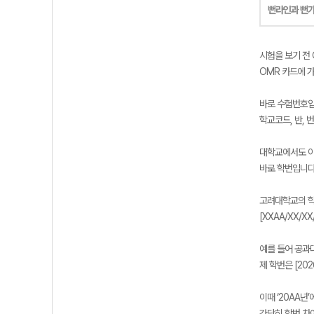
뻔라인과 뻔
시험을 보기 전 
OMR 카드에 
바로 수험번호입
학교코드, 반, 
대학교에서도 이
바로 학번입니다
고려대학교의 학
[XXAA/XX/
예를 들어 공과대
제 학번은 [202
이때 ‘20AA년
간단히 학번 차