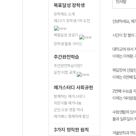
인사말
목표달성 장학생
장학제도 소개
제23기 장학생 1차 도전
안녕하세요, 메
목표달성 성공기
시간이 참 빨리 
장학생 활동 가이드
대학교에 와서 
이제는 미뤄둔 
주간완전학습
주간완전학습이란?
목달장에 선발된
실천 비법 공개
이제는 6번째 
메가스터디 사회공헌
2번째 수능을 
함께하는 메가스터디
이제는 여러분들
희망이룸 메가나눔
군인·소방·경찰 자녀
수험생활에 있어
메가패스 형제자매 할인
불과 일주일이 
3가지 정직한 원칙
겨울방학과 1학