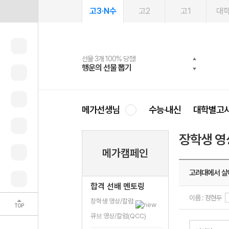
고3·N수
고2
고1
대
선물 3개 100% 당첨!
선물 100% 증정!
여름방학 스터디 캐시백
2027 러셀 단과
스마트러닝앱
메가패스
메가패스 수강생 무료혜택!
사회공헌 캠페인
행운의 선물 뽑기
메가스터디 X 올리브
메가런 썸머스쿨
강사 공개선발
설문 EVENT
3일 무료 체험권
메가클럽 멤버십
희망이룸 메가나눔
영
메가선생님
수능·내신
대학별고
장학생 영
메가캠페인
고려대에서 살
합격 선배 멘토링
이름 : 정현두
장학생 영상/칼럼
TOP
큐브 영상/칼럼(QCC)