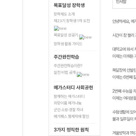
인사말
목표달성 장학생
장학제도 소개
제23기 장학생 1차 도전
안녕하세요, 메
목표달성 성공기
시간이 참 빨리 
장학생 활동 가이드
대학교에 와서 
이제는 미뤄둔 
주간완전학습
주간완전학습이란?
목달장에 선발된
실천 비법 공개
이제는 6번째 
메가스터디 사회공헌
2번째 수능을 
함께하는 메가스터디
이제는 여러분들
희망이룸 메가나눔
군인·소방·경찰 자녀
수험생활에 있어
메가패스 형제자매 할인
불과 일주일이 
3가지 정직한 원칙
겨울방학과 1학