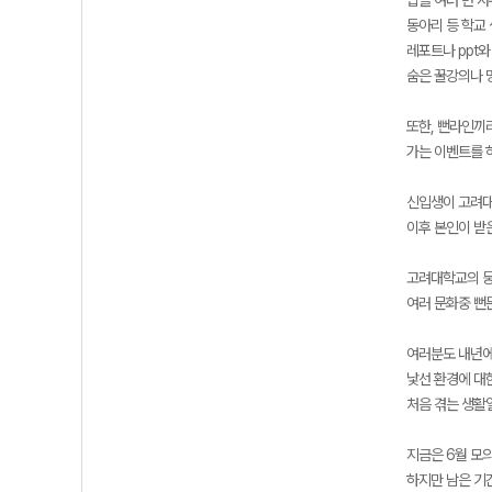
밥을 여러 번 사
동아리 등 학교 
레포트나 ppt와
숨은 꿀강의나 
또한, 뻔라인끼
가는 이벤트를 
신입생이 고려대
이후 본인이 받
고려대학교의 뭉
여러 문화중 뻔
여러분도 내년에
낯선 환경에 대
처음 겪는 생활
지금은 6월 모
하지만 남은 기