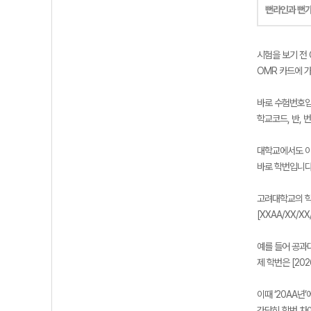
뻔라인과 뻔
시험을 보기 전 
OMR 카드에 
바로 수험번호입
학교코드, 반, 
대학교에서도 이
바로 학번입니다
고려대학교의 학
[XXAA/XX/
예를 들어 공과대
제 학번은 [202
이때 ‘20AA년
간단히 학번 차