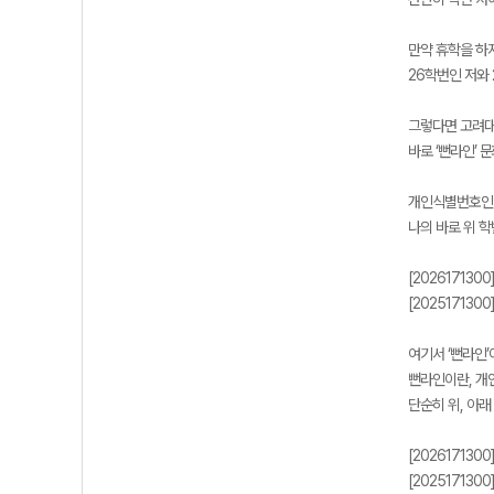
만약 휴학을 하
26학번인 저와 
그렇다면 고려대
바로 ‘뻔라인’ 
개인식별번호인 ‘
나의 바로 위 
[202617130
[202517130
여기서 ‘뻔라인’
뻔라인이란, 개
단순히 위, 아래
[202617130
[202517130