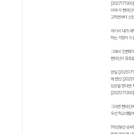
[202717130
이며 이 뻔라인에
고학번부터 신입
여기서 ‘내가 
하는 걱정이 드실
그래서 ‘친뻔후’
뻔라인이 끊겼을
만일 [20251
제 뻔선 [202
입양을 한다면 저
[20251713
그러면 뻔라인에
우선 학교생활에
1학년동안 공부