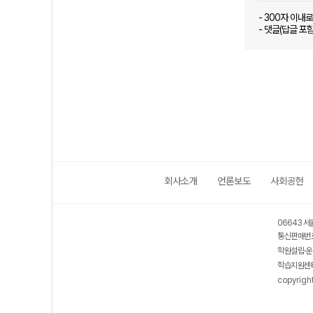
- 300자 이내
- 댓글(답글 포
회사소개
언론보도
사회공헌
06643 서
통신판매번호
학원설립·운
학습지원센터
copyrigh