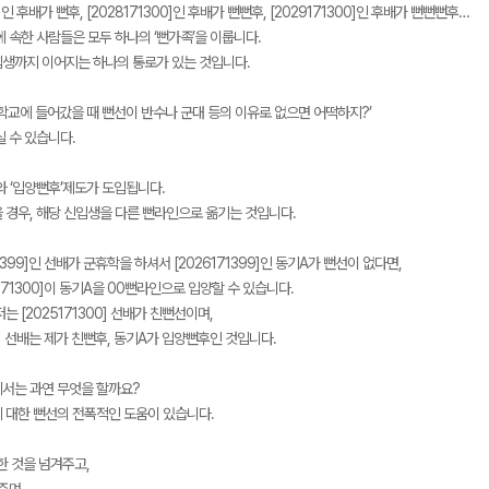
0]인 후배가 뻔후, [2028171300]인 후배가 뻔뻔후, [2029171300]인 후배가 뻔뻔뻔후…
 속한 사람들은 모두 하나의 ‘뻔가족’을 이룹니다.
생까지 이어지는 하나의 통로가 있는 것입니다.
대학교에 들어갔을 때 뻔선이 반수나 군대 등의 이유로 없으면 어떡하지?’
 수 있습니다.
와 ‘입양뻔후’제도가 도입됩니다.
 경우, 해당 신입생을 다른 뻔라인으로 옮기는 것입니다.
71399]인 선배가 군휴학을 하셔서 [2026171399]인 동기A가 뻔선이 없다면,
5171300]이 동기A을 00뻔라인으로 입양할 수 있습니다.
는 [2025171300] 선배가 친뻔선이며,
00] 선배는 제가 친뻔후, 동기A가 입양뻔후인 것입니다.
서는 과연 무엇을 할까요?
 대한 뻔선의 전폭적인 도움이 있습니다.
한 것을 넘겨주고,