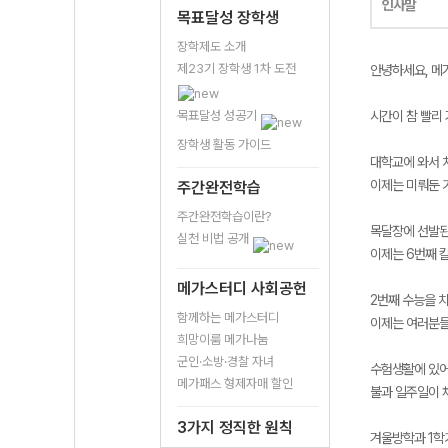
인사말
목표달성 장학생
장학제도 소개
제23기 장학생 1차 도전
안녕하세요, 메
목표달성 성공기
시간이 참 빨리 
장학생 활동 가이드
대학교에 와서 
이제는 미뤄둔 
주간완전학습
주간완전학습이란?
목달장에 선발된
실천 비법 공개
이제는 6번째 
메가스터디 사회공헌
2번째 수능을 
함께하는 메가스터디
이제는 여러분들
희망이룸 메가나눔
군인·소방·경찰 자녀
수험생활에 있어
메가패스 형제자매 할인
불과 일주일이 
3가지 정직한 원칙
겨울방학과 1학