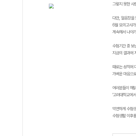
그렇지 못한 사
다만, 얼음장을
6월 모의고사가
계속해서 나아가
수험기간 중 보
지금의 결과에 
때로는 성적에 
가벼운 마음으로
여러분들이 해맑
‘고려대학교에서
막연하게 수험
수험생활 이후를