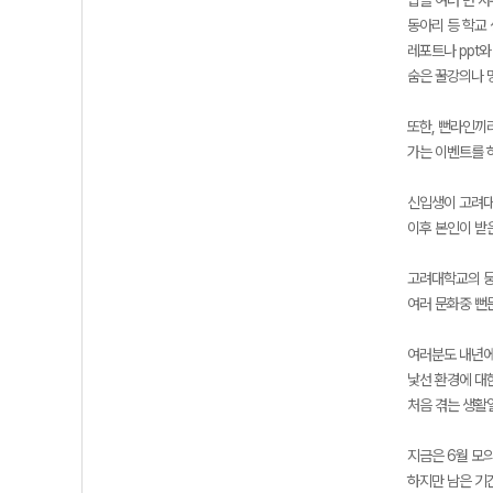
밥을 여러 번 사
동아리 등 학교 
레포트나 ppt와
숨은 꿀강의나 
또한, 뻔라인끼
가는 이벤트를 
신입생이 고려대
이후 본인이 받
고려대학교의 뭉
여러 문화중 뻔
여러분도 내년에
낯선 환경에 대
처음 겪는 생활
지금은 6월 모
하지만 남은 기