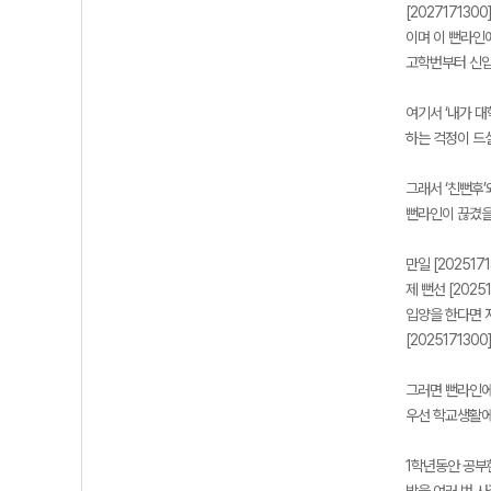
[202717130
이며 이 뻔라인에
고학번부터 신입
여기서 ‘내가 
하는 걱정이 드실
그래서 ‘친뻔후’
뻔라인이 끊겼을
만일 [20251
제 뻔선 [202
입양을 한다면 저
[20251713
그러면 뻔라인에
우선 학교생활에
1학년동안 공부