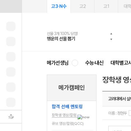
고3·N수
고2
고1
대
선물 3개 100% 당첨!
선물 100% 증정!
여름방학 스터디 캐시백
2027 러셀 단과
스마트러닝앱
메가패스
메가패스 수강생 무료혜택!
사회공헌 캠페인
행운의 선물 뽑기
메가스터디 X 올리브
메가런 썸머스쿨
강사 공개선발
설문 EVENT
3일 무료 체험권
메가클럽 멤버십
희망이룸 메가나눔
영
메가선생님
수능·내신
대학별고
장학생 영
메가캠페인
고려대에서 살
합격 선배 멘토링
이름 : 정현두
장학생 영상/칼럼
TOP
큐브 영상/칼럼(QCC)