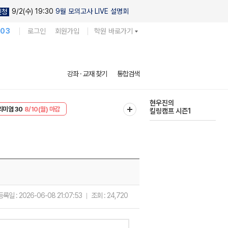
9/2(수) 19:30
9월 모의고사 LIVE 설명회
신청
103
로그인
회원가입
학원 바로가기
다채로운 난도
강좌 · 교재 찾기
통합검색
실전 모의고사
EVENT
8/10(월) 마감
현우진의
리미엄 30
8/10(월) 마감
킬링캠프 시즌1
등록일 :
2026-06-08 21:07:53
조회 :
24,720