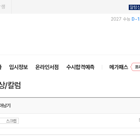
학생
알람
2027 수능
D-
사
입시정보
온라인서점
수시합격예측
메가패스
프
상/칼럼
아남기
스크랩