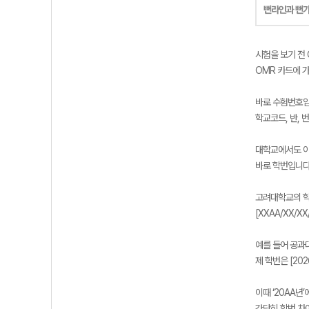
뻔라인과 뻔
시험을 보기 전 
OMR 카드에 
바로 수험번호입
학교코드, 반, 
대학교에서도 이
바로 학번입니다
고려대학교의 학
[XXAA/XX/
예를 들어 공과대
제 학번은 [202
이때 ‘20AA년
간단히 학번 차