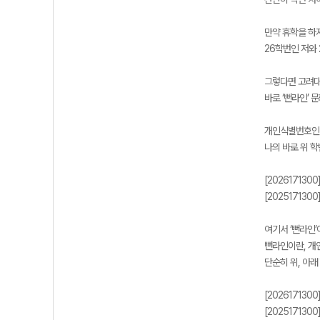
만약 휴학을 하
26학번인 저와 
그렇다면 고려대
바로 ‘뻔라인’ 
개인식별번호인 ‘
나의 바로 위 
[202617130
[202517130
여기서 ‘뻔라인’
뻔라인이란, 개
단순히 위, 아래
[202617130
[202517130