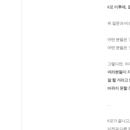
6
모 이후에
,
위 질문과 비
어떤 분들은
'
어떤 분들은
'
그렇다면
,
마
여러분들이 지
잘 할 거라고
바뀌지 못할 
...
6
모가 끝나고
이전과 다른