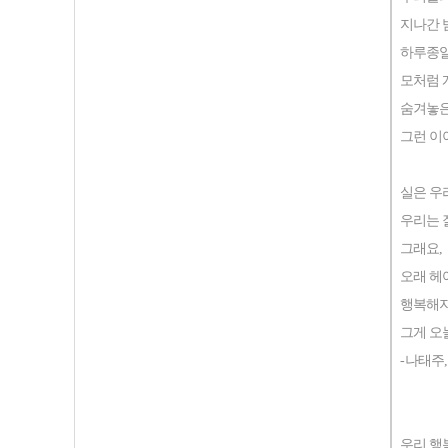
지나간 
하루종일
모처럼 
숨겨놓은
그런 이
실은 우
우리는 
그래요
,
오래 헤
행복해지
그게 오
-
나태주
우리 