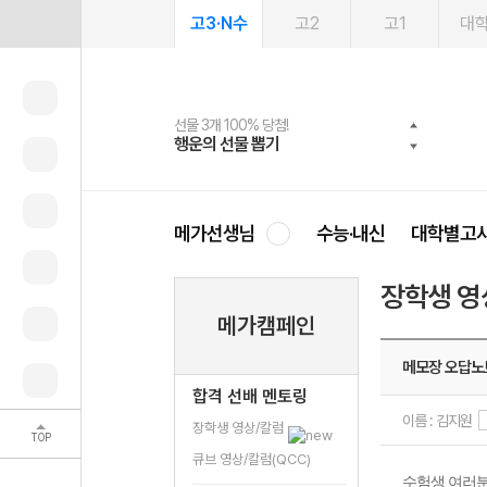
고3·N수
고2
고1
대
선물 3개 100% 당첨!
선물 100% 증정!
여름방학 스터디 캐시백
2027 러셀 단과
스마트러닝앱
메가패스
메가패스 수강생 무료혜택!
사회공헌 캠페인
행운의 선물 뽑기
메가스터디 X 올리브
메가런 썸머스쿨
강사 공개선발
설문 EVENT
3일 무료 체험권
메가클럽 멤버십
희망이룸 메가나눔
영
메가선생님
수능·내신
대학별고
장학생 영
메가캠페인
메모장 오답노
합격 선배 멘토링
이름 : 김지원
장학생 영상/칼럼
TOP
큐브 영상/칼럼(QCC)
수험생 여러