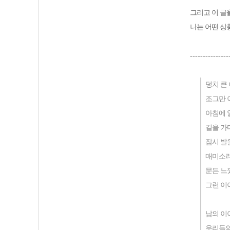
그리고 이 글
나는 어떤 상
---------------
덩치 큰
조그만 
아침에 
길을 가
잠시 발
매미소리
문든 느
그런 이
남의 이
우리들의