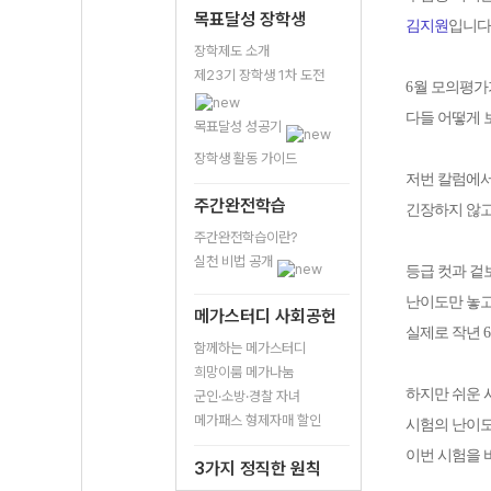
목표달성 장학생
김지원
입니다
장학제도 소개
제23기 장학생 1차 도전
6
월 모의평가
다들 어떻게
목표달성 성공기
장학생 활동 가이드
저번 칼럼에서
주간완전학습
긴장하지 않고
주간완전학습이란?
실천 비법 공개
등급 컷과 겉
난이도만 놓고
메가스터디 사회공헌
실제로 작년
6
함께하는 메가스터디
희망이룸 메가나눔
하지만 쉬운 
군인·소방·경찰 자녀
메가패스 형제자매 할인
시험의 난이
이번 시험을 
3가지 정직한 원칙