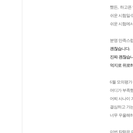
쨌든
,
하고픈 
쉬운 시험일수
쉬운 시험에서
분명 만족스럽
괜찮습니다
.
진짜 괜찮습
억지로 위로하
6
월 모의평가
어디가 부족
어찌 사나이 
결심하고 가는
너무 우울해
이번 칼럼은