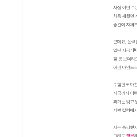
사실 이번 주
처음 세웠던 
중간에 자체
근데요
,
완벽
일단 지금
‘
현
잘 못 보더라
이런 마인드로
수험판도 마
지금까지 어떤
과거는 잊고
저번 칼럼에서
저는 종강했지
그래도
행복