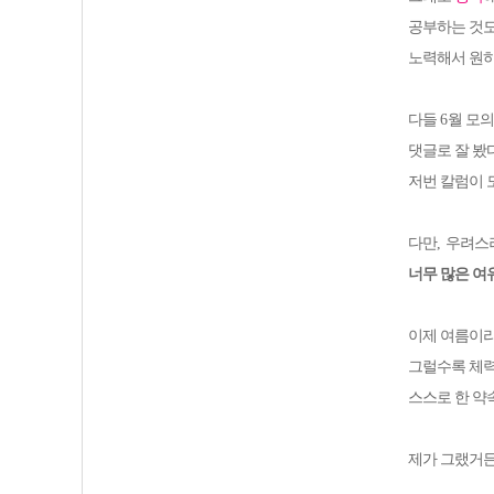
공부하는 것도
노력해서 원하
다들
6
월 모
댓글로 잘 봤
저번 칼럼이 
다만
,
우려스
너무 많은 여
이제 여름이라
그럴수록 체
스스로 한 약
제가 그랬거