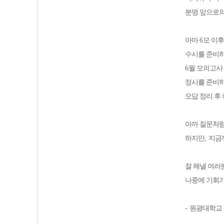
분명 앞으로의
아마
6
모 이후
수시를 준비
6
월 모의고사
정시를 준비
오답 정리 후
아까 질문처
하지만
,
지금
잘 해낼 여러
나중에 기회가
-
원광대학교 