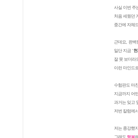
사실 이번 주
처음 세웠던 
중간에 자체
근데요
,
완벽
일단 지금
‘
현
잘 못 보더라
이런 마인드로
수험판도 마
지금까지 어떤
과거는 잊고
저번 칼럼에서
저는 종강했지
그래도
행복