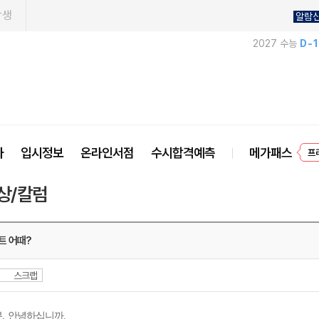
학생
알람
2027 수능
D-
프
사
입시정보
온라인서점
수시합격예측
메가패스
상/칼럼
트 어때?
스크랩
분
,
안녕하십니까
.