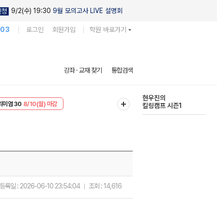
9/2(수) 19:30
9월 모의고사 LIVE 설명회
신청
103
로그인
회원가입
학원 바로가기
현우진의
강좌 · 교재 찾기
통합검색
킬링캠프 시즌1
리미엄 30
8/10(월) 마감
다채로운 난도
EVENT
8/10(월) 마감
실전 모의고사
등록일 :
2026-06-10 23:54:04
조회 :
14,616