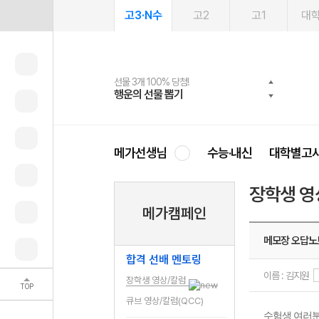
고3·N수
고2
고1
대
선물 3개 100% 당첨!
선물 100% 증정!
여름방학 스터디 캐시백
2027 러셀 단과
스마트러닝앱
메가패스
메가패스 수강생 무료혜택!
사회공헌 캠페인
행운의 선물 뽑기
메가스터디 X 올리브
메가런 썸머스쿨
강사 공개선발
설문 EVENT
3일 무료 체험권
메가클럽 멤버십
희망이룸 메가나눔
영
메가선생님
수능·내신
대학별고
장학생 영
메가캠페인
메모장 오답노
합격 선배 멘토링
이름 : 김지원
장학생 영상/칼럼
TOP
큐브 영상/칼럼(QCC)
수험생 여러