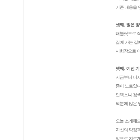
기존 내용을 
셋째
,
많은 양
태블릿으로 작
집에 가는 길
시험장으로 이
넷째
,
예전 기
지금부터 디지
종이 노트였다
인덱스나 검색
덕분에 많은 
오늘 소개해
자신의 약점과
앞으로 치르게