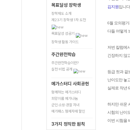
목표달성 장학생
김지원
입니다
장학제도 소개
제23기 장학생 1차 도전
6
월 모의평가
다들 어떻게
목표달성 성공기
장학생 활동 가이드
저번 칼럼에서
주간완전학습
긴장하지 않고
주간완전학습이란?
실천 비법 공개
등급 컷과 겉
난이도만 놓고
메가스터디 사회공헌
실제로 작년
6
함께하는 메가스터디
희망이룸 메가나눔
하지만 쉬운 
군인·소방·경찰 자녀
메가패스 형제자매 할인
시험의 난이
이번 시험을 
3가지 정직한 원칙