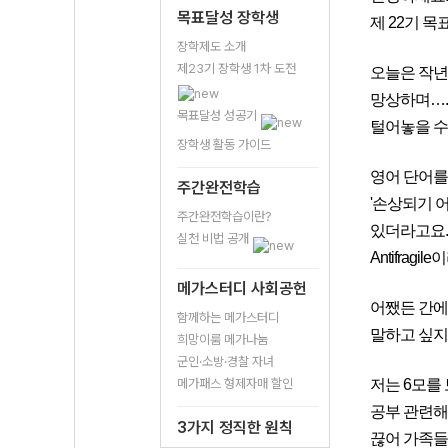
목표달성 장학생
제 22기 
장학제도 소개
제23기 장학생 1차 도전
오늘은 작년
망상하며….
목표달성 성공기
털어놓을 수
장학생 활동 가이드
영어 단어를 
주간완전학습
'손상되기 
주간완전학습이란?
있더라고요.
실천 비법 공개
Antifra
메가스터디 사회공헌
어쨌든 간에
함께하는 메가스터디
말하고 싶지
희망이룸 메가나눔
군인·소방·경찰 자녀
메가패스 형제자매 할인
저는 6모를 
공부 관련해
3가지 정직한 원칙
끊어 가족들