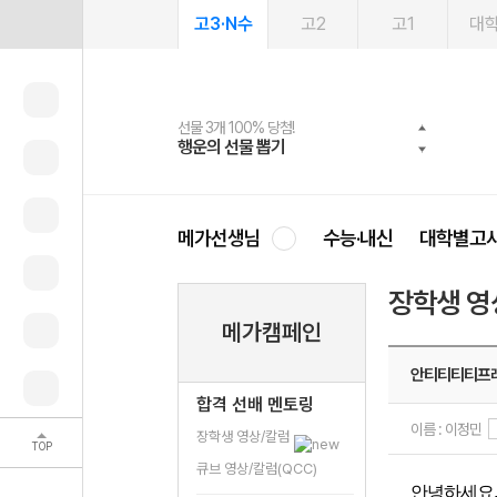
고3·N수
고2
고1
대
선물 3개 100% 당첨!
선물 100% 증정!
여름방학 스터디 캐시백
2027 러셀 단과
스마트러닝앱
메가패스
메가패스 수강생 무료혜택!
사회공헌 캠페인
행운의 선물 뽑기
메가스터디 X 올리브
메가런 썸머스쿨
강사 공개선발
설문 EVENT
3일 무료 체험권
메가클럽 멤버십
희망이룸 메가나눔
영
메가선생님
수능·내신
대학별고
장학생 영
메가캠페인
안티티티티프
합격 선배 멘토링
이름 : 이정민
장학생 영상/칼럼
TOP
큐브 영상/칼럼(QCC)
안녕하세요