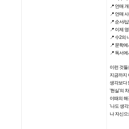
📍 언매 
📍 언매
📍 순서/
📍 이제
📍 수2의
📍 문학
📍 독서
이런 것들
지금까지 
생각보다 
'현실'의
이때의 해
'나도 생
나 자신으