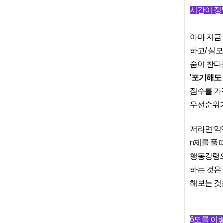
시간이 정
아마 지금
하고/ 실모
숨이 찬다
'포기해도
점수를 가
우선순위가
저라면 약
n제를 풀
행동강령으
하는 것은
해보는 것
6모를 이