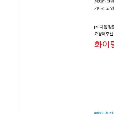
진지한 고민
기다리고 있
ps. 다음
요청해주신 
화이팅
이정민
고민