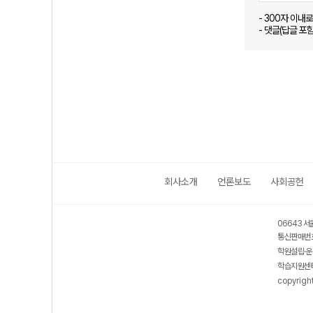
- 300자 이내
- 댓글(답글 포
회사소개
언론보도
사회공헌
06643 서
통신판매번호
학원설립·운
학습지원센터
copyrigh