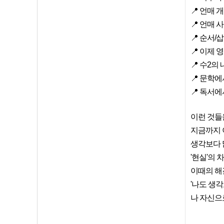
📍 언매 
📍 언매
📍 순서/
📍 이제
📍 수2의
📍 문학
📍 독서
이런 것들
지금까지 
생각보다 
'현실'의
이때의 해
'나도 생
나 자신으