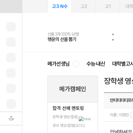
고3·N수
고2
고1
대
선물 3개 100% 당첨!
선물 100% 증정!
여름방학 스터디 캐시백
2027 러셀 단과
스마트러닝앱
메가패스
메가패스 수강생 무료혜택!
사회공헌 캠페인
행운의 선물 뽑기
메가스터디 X 올리브
메가런 썸머스쿨
강사 공개선발
설문 EVENT
3일 무료 체험권
메가클럽 멤버십
희망이룸 메가나눔
영
메가선생님
수능·내신
대학별고
장학생 영
메가캠페인
안티티티티프
합격 선배 멘토링
이름 : 이정민
장학생 영상/칼럼
TOP
큐브 영상/칼럼(QCC)
안녕하세요