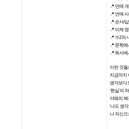
📍 언매 
📍 언매
📍 순서/
📍 이제
📍 수2의
📍 문학
📍 독서
이런 것들
지금까지 
생각보다 
'현실'의
이때의 해
'나도 생
나 자신으