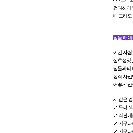
컨디션이 
때 그래도
남들과 계
이건 사람
실효성있는
남들과의 비
정작 자신
어떻게 안
저 같은 
📍 무려
📍 작년
📍 지구
📍 지구과