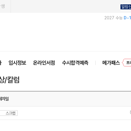
학생
알람
2027 수능
D-
프
사
입시정보
온라인서점
수시합격예측
메가패스
상/칼럼
레자일
스크랩
.