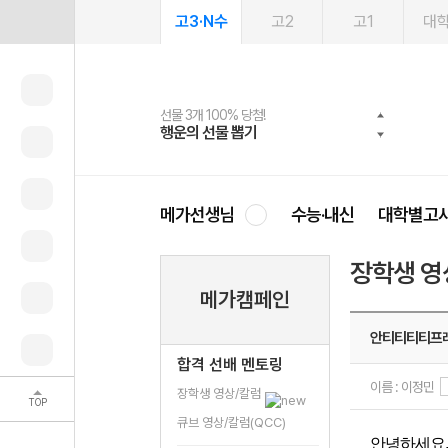
고3·N수
고2
고1
대
선물 3개 100% 당첨!
선물 100% 증정!
2027 러셀 단과
스마트러닝앱
메가패스
메가패스 수강생 무료혜택!
사회공헌 캠페인
행운의 선물 뽑기
메가스터디 X 올리브
강사 공개선발
설문 EVENT
3일 무료 체험권
메가클럽 멤버십
희망이룸 메가나눔
영
메가선생님
수능·내신
대학별고
장학생 영
메가캠페인
안티티티티프
합격 선배 멘토링
이름 : 이정민
장학생 영상/칼럼
TOP
큐브 영상/칼럼(QCC)
안녕하세요