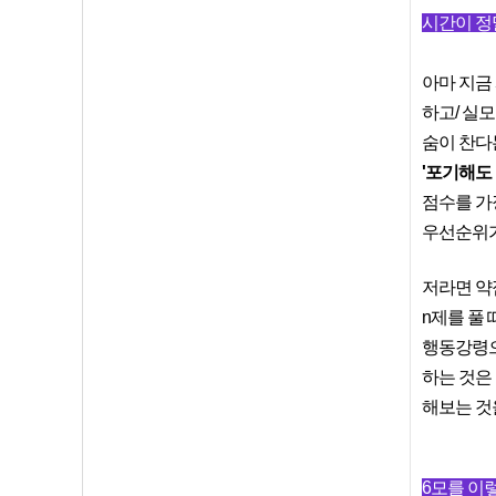
시간이 정
아마 지금
하고/ 실모
숨이 찬다
'포기해도
점수를 가
우선순위가
저라면 약
n제를 풀
행동강령으
하는 것은
해보는 것
6모를 이