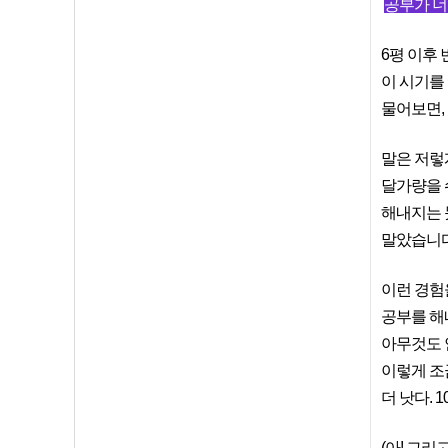
공부가 너무
6평 이후
이 시기를
물어보면,
말은 저렇
달가량을 
해내지는 못
말았습니다
이런 경험
공부를 해
아무것도 
이렇게 조
더 낫다. 
(아! 그