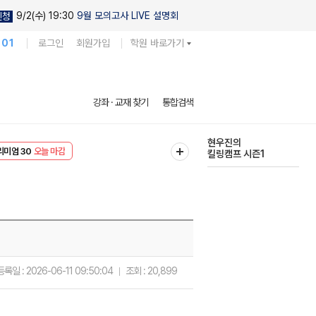
9/2(수) 19:30
9월 모의고사 LIVE 설명회
신청
101
로그인
회원가입
학원 바로가기
현우진의
강좌 · 교재 찾기
통합검색
킬링캠프 시즌1
리미엄 30
오늘 마감
다채로운 난도
EVENT
오늘 마감
실전 모의고사
등록일 :
2026-06-11 09:50:04
조회 :
20,899