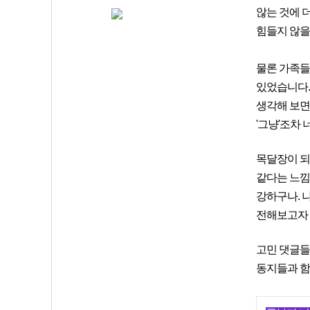
않는 것에 
힘들지 않을까
물론 가족들
있었습니다.
생각해 보면
'그냥'조차
목달장이 되
같다는 느낌
강하구나. 나
전해보고자 
고민 댓글들
동지들과 함