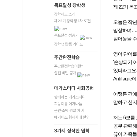
목표달성 장학생
제 22기 
장학제도 소개
제23기 장학생 1차 도전
오늘은 작년
망상하며….
목표달성 성공기
털어놓을 수
장학생 활동 가이드
영어 단어를 
주간완전학습
'손상되기 
주간완전학습이란?
있더라고요.
실천 비법 공개
Antifra
메가스터디 사회공헌
어쨌든 간에
함께하는 메가스터디
말하고 싶지
희망이룸 메가나눔
군인·소방·경찰 자녀
메가패스 형제자매 할인
저는 6모를 
공부 관련해
3가지 정직한 원칙
끊어 가족들