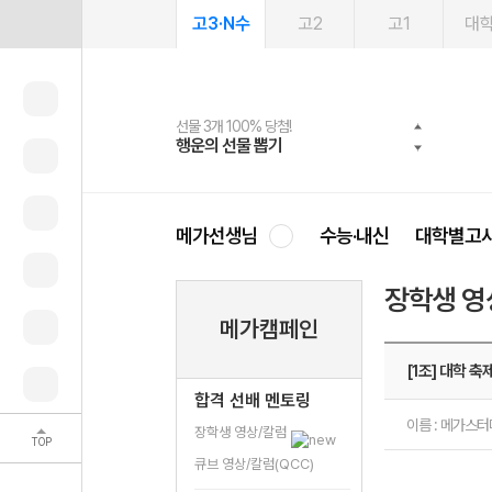
고3·N수
고2
고1
대
선물 3개 100% 당첨!
선물 100% 증정!
여름방학 스터디 캐시백
2027 러셀 단과
스마트러닝앱
메가패스
메가패스 수강생 무료혜택!
사회공헌 캠페인
행운의 선물 뽑기
메가스터디 X 올리브
메가런 썸머스쿨
강사 공개선발
설문 EVENT
3일 무료 체험권
메가클럽 멤버십
희망이룸 메가나눔
영
메가선생님
수능·내신
대학별고
장학생 영
메가캠페인
[1조] 대학 축제
합격 선배 멘토링
이름 : 메가스
장학생 영상/칼럼
TOP
큐브 영상/칼럼(QCC)