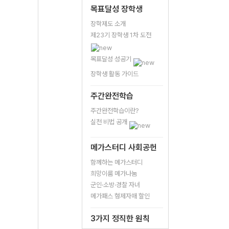
목표달성 장학생
장학제도 소개
제23기 장학생 1차 도전
목표달성 성공기
장학생 활동 가이드
주간완전학습
주간완전학습이란?
실천 비법 공개
메가스터디 사회공헌
함께하는 메가스터디
희망이룸 메가나눔
군인·소방·경찰 자녀
메가패스 형제자매 할인
3가지 정직한 원칙