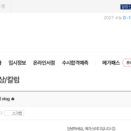
학생
알람
2027 수능
D-
사
입시정보
온라인서점
수시합격예측
메가패스
프
상/칼럼
 vlog 🔥
터디
스크랩
안녕하세요, 메가스터디입니다 😊