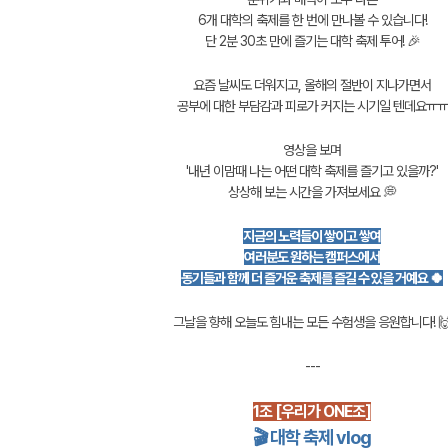
6개 대학의 축제를 한 번에 만나볼 수 있습니다!
단 2분 30초 만에 즐기는 대학 축제 투어! 🎉
요즘 날씨도 더워지고, 올해의 절반이 지나가면서
공부에 대한 부담감과 피로가 커지는 시기일 텐데요ㅠㅠ
영상을 보며
'내년 이맘때 나는 어떤 대학 축제를 즐기고 있을까?'
상상해 보는 시간을 가져보세요 💭
지금의 노력들이 쌓이고 쌓여
여러분도 원하는 캠퍼스에서
동기들과 함께 더 즐거운 축제를 즐길 수 있을 거예요 🍀
그날을 향해 오늘도 힘내는 모든 수험생을 응원합니다! 
---
1조 [우리가 ONE조]
🎬
대학 축제 vlog