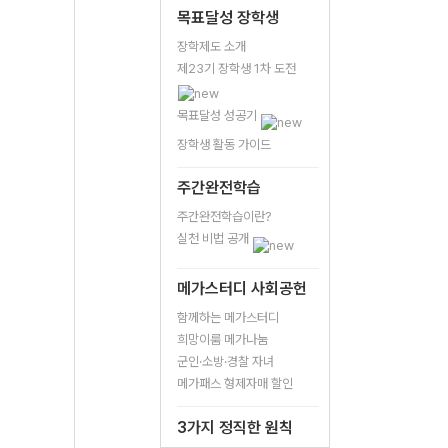
목표달성 장학생
장학제도 소개
제23기 장학생 1차 도전
목표달성 성공기
장학생 활동 가이드
주간완전학습
주간완전학습이란?
실천 비법 공개
메가스터디 사회공헌
함께하는 메가스터디
희망이룸 메가나눔
군인·소방·경찰 자녀
메가패스 형제자매 할인
3가지 정직한 원칙