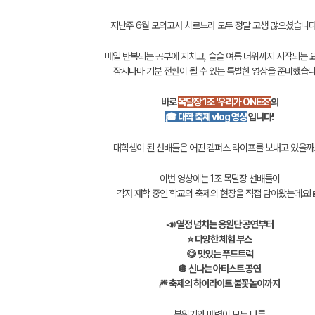
지난주 6월 모의고사 치르느라 모두 정말 고생 많으셨습니다!
매일 반복되는 공부에 지치고, 슬슬 여름 더위까지 시작되는 
잠시나마 기분 전환이 될 수 있는 특별한 영상을 준비했습니
바로
목달장 1조 '우리가 ONE조'
의
메가스터디
🎓 대학 축제 vlog 영상
입니다!
대학생이 된 선배들은 어떤 캠퍼스 라이프를 보내고 있을까
이번 영상에는 1조 목달장 선배들이
각자 재학 중인 학교의 축제의 현장을 직접 담아왔는데요! 
📣 열정 넘치는 응원단 공연부터
⭐ 다양한 체험 부스
😋 맛있는 푸드트럭
🪩 신나는 아티스트 공연
🎆 축제의 하이라이트 불꽃놀이까지
분위기와 매력이 모두 다른