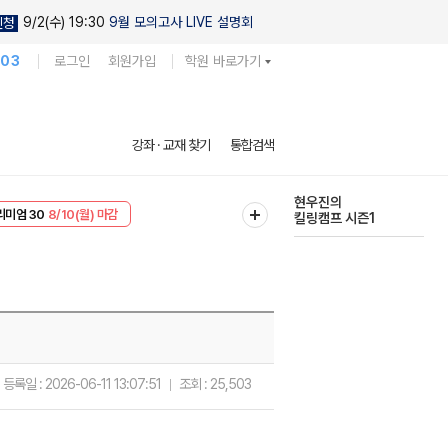
9/2(수) 19:30
9월 모의고사 LIVE 설명회
신청
103
로그인
회원가입
학원 바로가기
다채로운 난도
강좌 · 교재 찾기
통합검색
실전 모의고사
EVENT
8/10(월) 마감
현우진의
리미엄 30
8/10(월) 마감
킬링캠프 시즌1
등록일 :
2026-06-11 13:07:51
조회 :
25,503