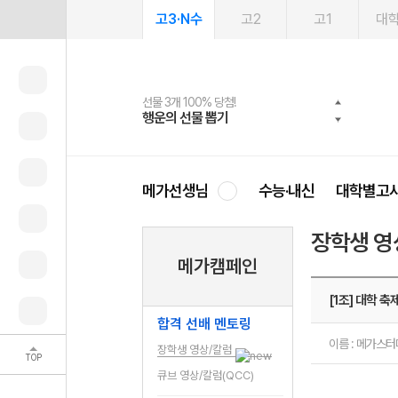
고3·N수
고2
고1
대
선물 3개 100% 당첨!
선물 100% 증정!
여름방학 스터디 캐시백
2027 러셀 단과
스마트러닝앱
메가패스
메가패스 수강생 무료혜택!
사회공헌 캠페인
행운의 선물 뽑기
메가스터디 X 올리브
메가런 썸머스쿨
강사 공개선발
설문 EVENT
3일 무료 체험권
메가클럽 멤버십
희망이룸 메가나눔
영
메가선생님
수능·내신
대학별고
장학생 영
메가캠페인
[1조] 대학 축제
합격 선배 멘토링
이름 : 메가스
장학생 영상/칼럼
TOP
큐브 영상/칼럼(QCC)