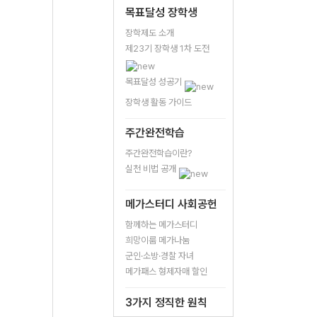
목표달성 장학생
장학제도 소개
제23기 장학생 1차 도전
목표달성 성공기
장학생 활동 가이드
주간완전학습
주간완전학습이란?
실천 비법 공개
메가스터디 사회공헌
함께하는 메가스터디
희망이룸 메가나눔
군인·소방·경찰 자녀
메가패스 형제자매 할인
3가지 정직한 원칙