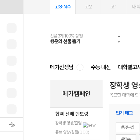
고3·N수
고2
고1
대
선물 3개 100% 당첨!
선물 100% 증정!
여름방학 스터디 캐시백
2027 러셀 단과
스마트러닝앱
메가패스
메가패스 수강생 무료혜택!
사회공헌 캠페인
행운의 선물 뽑기
메가스터디 X 올리브
메가런 썸머스쿨
강사 공개선발
설문 EVENT
3일 무료 체험권
메가클럽 멤버십
희망이룸 메가나눔
영
메가선생님
수능·내신
대학별고
장학생 영
메가캠페인
목표한 대학에 합
인기 태그
합격 선배 멘토링
장학생 영상/칼럼
TOP
#공부법
큐브 영상/칼럼(QCC)
#재수