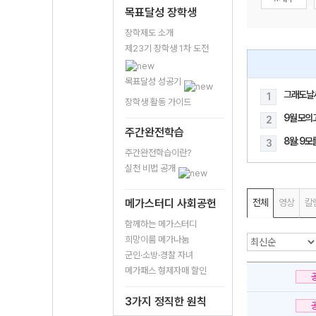
목표달성 장학생
장학제도 소개
제23기 장학생 1차 도전
목표달성 성공기
그래도날
1
장학생 활동 가이드
9월 모의
2
주간완전학습
8월: 9
3
주간완전학습이란?
실천 비법 공개
메가스터디 사회공헌
전체
영상
칼
함께하는 메가스터디
희망이룸 메가나눔
군인·소방·경찰 자녀
메가패스 형제자매 할인
3가지 정직한 원칙