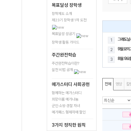
목표달성 장학생
장학제도 소개
제23기 장학생 1차 도전
목표달성 성공기
그래도날
1
장학생 활동 가이드
9월 모의
2
주간완전학습
8월: 9
3
주간완전학습이란?
실천 비법 공개
메가스터디 사회공헌
전체
영상
칼
함께하는 메가스터디
희망이룸 메가나눔
군인·소방·경찰 자녀
메가패스 형제자매 할인
3가지 정직한 원칙