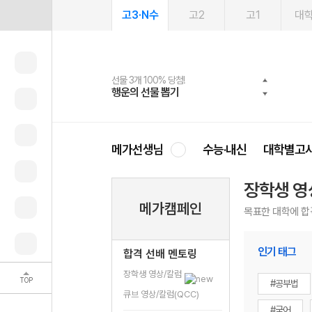
고3·N수
고2
고1
대
선물 3개 100% 당첨!
선물 100% 증정!
여름방학 스터디 캐시백
2027 러셀 단과
스마트러닝앱
메가패스
메가패스 수강생 무료혜택!
사회공헌 캠페인
행운의 선물 뽑기
메가스터디 X 올리브
메가런 썸머스쿨
강사 공개선발
설문 EVENT
3일 무료 체험권
메가클럽 멤버십
희망이룸 메가나눔
영
메가선생님
수능·내신
대학별고
장학생 영
메가캠페인
목표한 대학에 합
인기 태그
합격 선배 멘토링
장학생 영상/칼럼
TOP
#공부법
큐브 영상/칼럼(QCC)
#국어