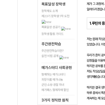
목표달성 장학생
제가 그 과정에
알려드리겠습니
장학제도 소개
제23기 장학생 1차 도전
1. 루틴의 
목표달성 성공기
장학생 활동 가이드
저는 원래 작심
주간완전학습
있었습니다. 이
주간완전학습이란?
우리가 흔히 공
실천 비법 공개
감정들을 이용해
하지만 공부를 
메가스터디 사회공헌
저도 작심삼일을
함께하는 메가스터디
생각해봤습니다.
희망이룸 메가나눔
군인·소방·경찰 자녀
하지만 결국 생
메가패스 형제자매 할인
하루 중에서 특
계속하는 제 모
3가지 정직한 원칙