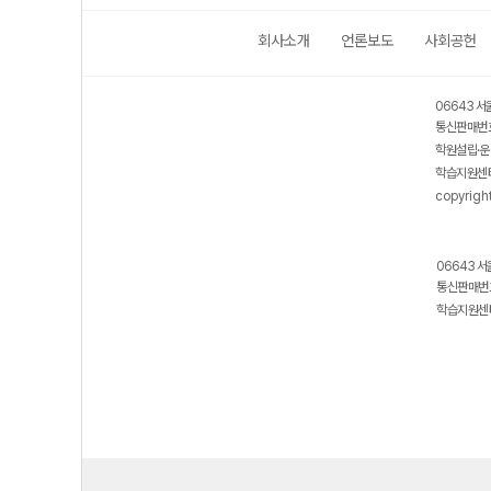
회사소개
언론보도
사회공헌
06643 서
통신판매번호
학원설립·운
학습지원센터
copyrigh
06643 서
통신판매번호
학습지원센터