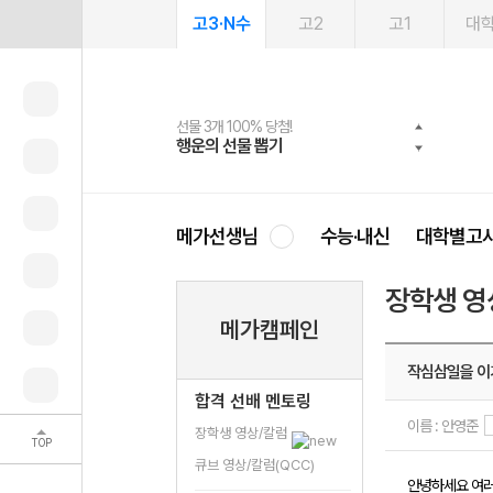
고3·N수
고2
고1
대
선물 3개 100% 당첨!
선물 100% 증정!
여름방학 스터디 캐시백
2027 러셀 단과
스마트러닝앱
메가패스
메가패스 수강생 무료혜택!
사회공헌 캠페인
행운의 선물 뽑기
메가스터디 X 올리브
메가런 썸머스쿨
강사 공개선발
설문 EVENT
3일 무료 체험권
메가클럽 멤버십
희망이룸 메가나눔
영
메가선생님
수능·내신
대학별고
장학생 영
메가캠페인
작심삼일을 이
합격 선배 멘토링
이름 : 안영준
장학생 영상/칼럼
TOP
큐브 영상/칼럼(QCC)
안녕하세요 여러