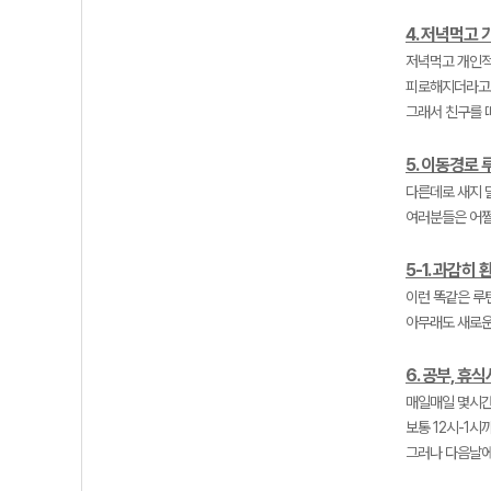
4. 저녁먹고
저녁먹고 개인적
피로해지더라고
그래서 친구를 
5. 이동경로
다른데로 새지 
여러분들은 어쩔
5-1. 과감히
이런 똑같은 루
아무래도 새로운
6. 공부, 휴
매일매일 몇시간
보통 12시-1시
그러나 다음날에