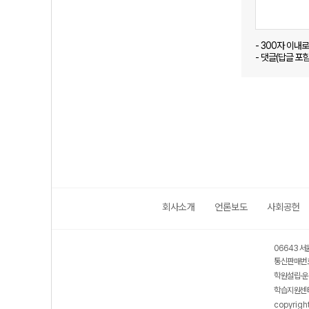
- 300자 이내
- 댓글(답글 포
회사소개
언론보도
사회공헌
06643 서
통신판매번호
학원설립·운
학습지원센터
copyrigh