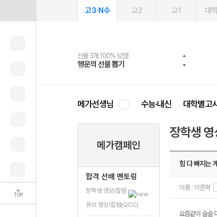
고3·N수
고2
고1
대
선물 3개 100% 당첨!
선물 100% 증정!
여름방학 스터디 캐시백
2027 러셀 단과
스마트러닝앱
메가패스
메가패스 수강생 무료혜택!
사회공헌 캠페인
행운의 선물 뽑기
메가스터디 X 올리브
메가런 썸머스쿨
강사 공개선발
설문 EVENT
3일 무료 체험권
메가클럽 멤버십
희망이룸 메가나눔
영
메가선생님
수능·내신
대학별고
장학생 영
메가캠페인
힘 다 빠지는 
합격 선배 멘토링
이름 : 이준혁
장학생 영상/칼럼
TOP
큐브 영상/칼럼(QCC)
요즘같이 슬슬 