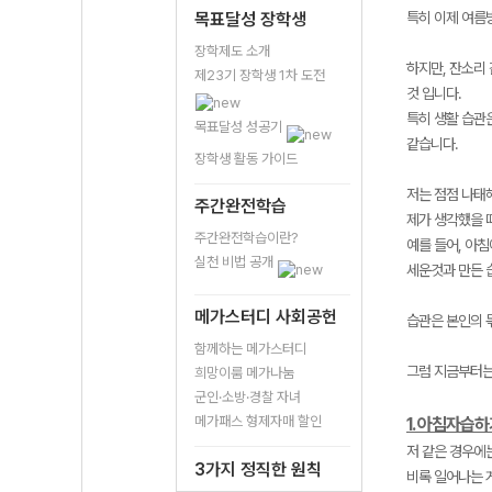
목표달성 장학생
특히 이제 여름
장학제도 소개
하지만, 잔소리
제23기 장학생 1차 도전
것 입니다.
특히 생활 습관은
목표달성 성공기
같습니다.
장학생 활동 가이드
저는 점점 나태
주간완전학습
제가 생각했을 
주간완전학습이란?
예를 들어, 아
실천 비법 공개
세운것과 만든 
메가스터디 사회공헌
습관은 본인의 
함께하는 메가스터디
그럼 지금부터는
희망이룸 메가나눔
군인·소방·경찰 자녀
메가패스 형제자매 할인
1. 아침자습
저 같은 경우에
3가지 정직한 원칙
비록 일어나는 