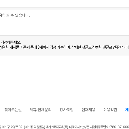
로 작성해주세요.
함)은 한 게시물 기준 하루에 3개까지 작성 가능하며, 삭제한 댓글도 작성한 댓글로 간주합니다
찾아오는길
제휴·단체문의
강사모집
인재채용
이용약관
개
울 서초구 효령로 321 (서초동, 덕원빌딩) 메가스터디교육(주) 대표이사 : 손성은 사업자등록번호 : 780-87-00