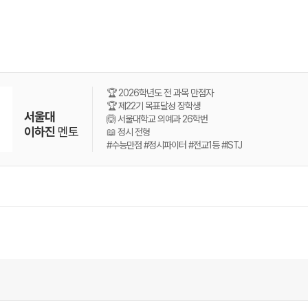
🏆 2026학년도 전 과목 만점자
🏆 제22기 목표달성 장학생
서울대
🙆 서울대학교 의예과 26학번
이하진
멘토
📖 정시 전형
#수능만점 #정시파이터 #전교1등 #ISTJ