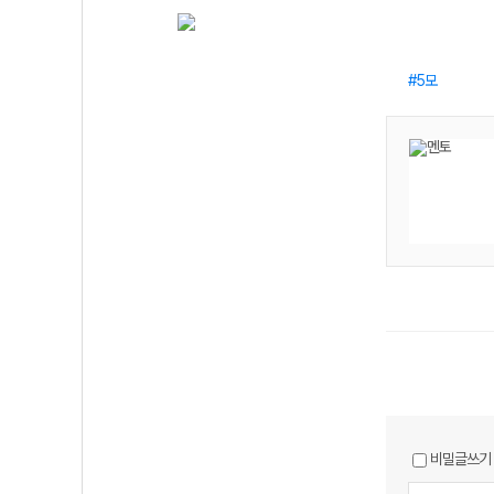
5모
비밀글쓰기