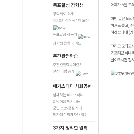
목표달성 장학생
어제가 5월 모
장학제도 소개
이번 글은 5모 
제23기 장학생 1차 도전
하셔도 좋고, 수
하겠습니다! (양
목표달성 성공기
장학생 활동 가이드
그리고 모의고사
기프티콘 하나 
주간완전학습
달아주시면 감사
주간완전학습이란?
실천 비법 공개
메가스터디 사회공헌
함께하는 메가스터디
희망이룸 메가나눔
군인·소방·경찰 자녀
메가패스 형제자매 할인
3가지 정직한 원칙