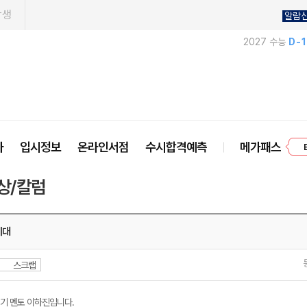
학생
알람
2027 수능
D-
프
사
입시정보
온라인서점
수시합격예측
메가패스
상/칼럼
기대
스크랩
2기 멘토 이하진입니다.