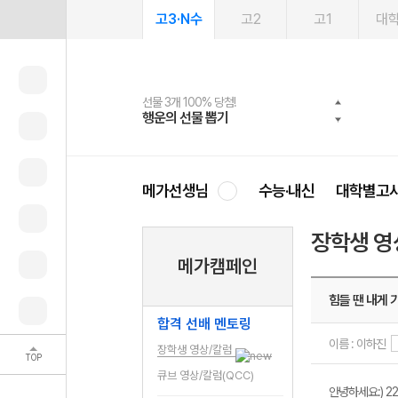
고3·N수
고2
고1
대
선물 3개 100% 당첨!
선물 100% 증정!
여름방학 스터디 캐시백
2027 러셀 단과
스마트러닝앱
메가패스
메가패스 수강생 무료혜택!
사회공헌 캠페인
행운의 선물 뽑기
메가스터디 X 올리브
메가런 썸머스쿨
강사 공개선발
설문 EVENT
3일 무료 체험권
메가클럽 멤버십
희망이룸 메가나눔
영
메가선생님
수능·내신
대학별고
장학생 영
메가캠페인
힘들 땐 내게 
합격 선배 멘토링
이름 : 이하진
장학생 영상/칼럼
TOP
큐브 영상/칼럼(QCC)
안녕하세요:) 2