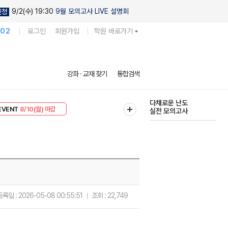
9/2(수) 19:30
9월 모의고사 LIVE 설명회
신청
102
로그인
회원가입
학원 바로가기
현우진의
강좌 · 교재 찾기
통합검색
킬링캠프 시즌1
리미엄 30
8/10(월) 마감
다채로운 난도
EVENT
8/10(월) 마감
실전 모의고사
등록일 :
2026-05-08 00:55:51
조회 :
22,749