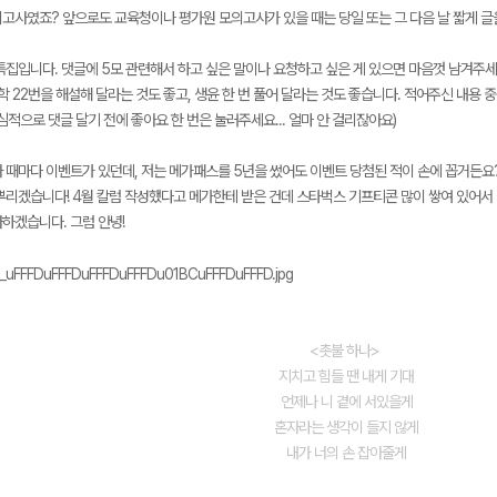
의고사였죠? 앞으로도 교육청이나 평가원 모의고사가 있을 때는 당일 또는 그 다음 날 짧게 글
특집입니다. 댓글에 5모 관련해서 하고 싶은 말이나 요청하고 싶은 게 있으면 마음껏 남겨주세요
학 22번을 해설해 달라는 것도 좋고, 생윤 한 번 풀어 달라는 것도 좋습니다. 적어주신 내용 
심적으로 댓글 달기 전에 좋아요 한 번은 눌러주세요... 얼마 안 걸리잖아요)
메가스터디
 때마다 이벤트가 있던데, 저는 메가패스를 5년을 썼어도 이벤트 당첨된 적이 손에 꼽거든요?
뿌리겠습니다! 4월 칼럼 작성했다고 메가한테 받은 건데 스타벅스 기프티콘 많이 쌓여 있어서 
하겠습니다. 그럼 안녕!
<촛불 하나>
지치고 힘들 땐 내게 기대
언제나 니 곁에 서있을게
혼자라는 생각이 들지 않게
내가 너의 손 잡아줄게