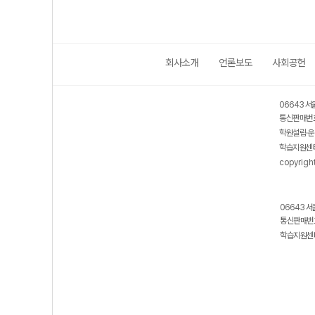
회사소개
언론보도
사회공헌
06643 서
통신판매번호
학원설립·운
학습지원센터
copyrigh
06643 서
통신판매번호
학습지원센터