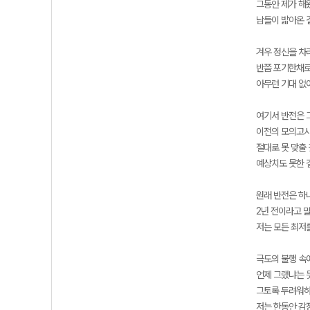
그동안 제가 해
남들이 밟아온 
겨우 정신을 차
반쯤 포기한채로
아무런 기대 없
여기서 반전은 
이전의 모의고사
절대로 못 맞출
예상치도 못한 
원래 반전은 하
2년 전이라고 
저는 모든 최저
극도의 불행 속
언제 그랬냐는 
그토록 두려워하
저는 한동안 감