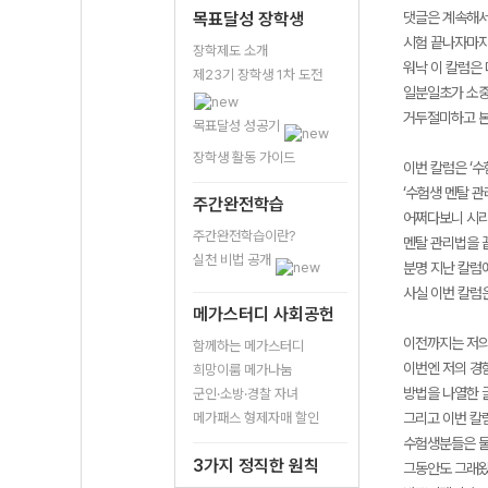
목표달성 장학생
댓글은 계속해서
시험 끝나자마자
장학제도 소개
워낙 이 칼럼은 
제23기 장학생 1차 도전
일분일초가 소중
거두절미하고 본
목표달성 성공기
장학생 활동 가이드
이번 칼럼은 ‘수
‘수험생 멘탈 관
주간완전학습
어쩌다보니 시리
주간완전학습이란?
멘탈 관리법을 
실천 비법 공개
분명 지난 칼럼
사실 이번 칼럼
메가스터디 사회공헌
이전까지는 저의
함께하는 메가스터디
이번엔 저의 경
희망이룸 메가나눔
방법을 나열한 
군인·소방·경찰 자녀
메가패스 형제자매 할인
그리고 이번 칼
수험생분들은 물
3가지 정직한 원칙
그동안도 그래왔