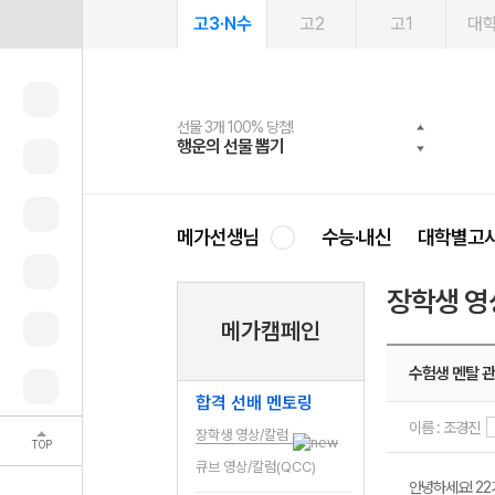
고3·N수
고2
고1
대
선물 3개 100% 당첨!
선물 100% 증정!
2027 러셀 단과
스마트러닝앱
메가패스
메가패스 수강생 무료혜택!
사회공헌 캠페인
행운의 선물 뽑기
메가스터디 X 올리브
강사 공개선발
설문 EVENT
3일 무료 체험권
메가클럽 멤버십
희망이룸 메가나눔
영
메가선생님
수능·내신
대학별고
장학생 영
메가캠페인
수험생 멘탈 
합격 선배 멘토링
이름 : 조경진
장학생 영상/칼럼
TOP
큐브 영상/칼럼(QCC)
안녕하세요! 2