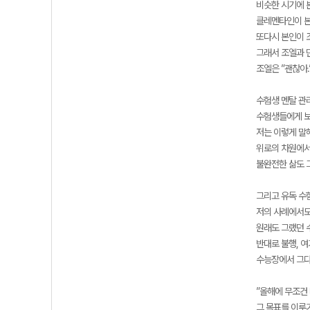
비슷한 시기에 
클레멘타인이 본
또다시 본인이 
그래서 조엘과 
조엘은 ”괜찮아
수험생 멘탈 관리
수험생들에게 보
저는 이렇게 말해
위로의 차원에서
불완전한 삶도 
그리고 유독 수
저의 사례에서도
원래도 그랬던 
반대로 불행, 
수능장에서 그다
”올해에 무조건 
그 목표를 이루