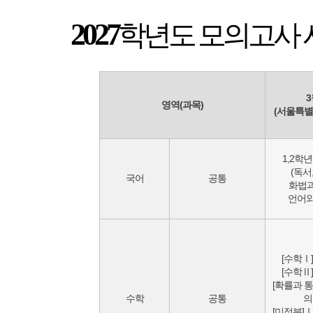
2027
학년도 모의고사
3
영역(과목)
(서울특별
1,2학년
(독서,
국어
공통
화법과
언어와
[수학Ⅰ]
[수학Ⅱ]
[확률과 통
수학
공통
의
[미적분]Ⅰ