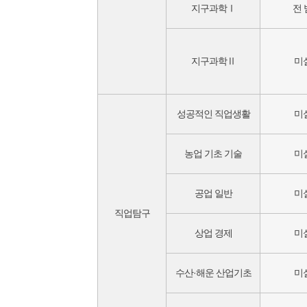
지구과학Ⅰ
전 
지구과학Ⅱ
미
성공적인 직업생활
미
농업 기초 기술
미
공업 일반
미
직업탐구
상업 경제
미
수산·해운 산업기초
미