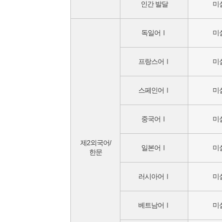
인간 발달
미
독일어Ⅰ
미
프랑스어Ⅰ
미
스페인어Ⅰ
미
중국어Ⅰ
미
제2외국어/
일본어Ⅰ
미
한문
러시아어Ⅰ
미
베트남어Ⅰ
미