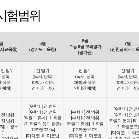
 시험범위
6월
월
5월
7월
수능 6월 모의평가
시교육청)
(경기도교육청)
(인천광역시교육
(평가원)
 전 범위
전 범위
전 범위
전 범위
 문학,
(독서, 문학,
(독서, 문학,
(독서, 문학,
 작문,
화법과 작문,
화법과 작문,
화법과 작문,
 매체)
언어와 매체)
언어와 매체)
언어와 매체)
[수학Ⅰ] 전 범위
[수학Ⅰ] 전 범
[수학Ⅱ] 전 범위
[수학Ⅰ] 전 범위
 전 범위
[수학Ⅱ] 전 범
[확률과 통계] Ⅱ. 확률
[수학Ⅱ] 전 범위
 전 범위
[확률과 통계] Ⅲ.
(1. 확률의 뜻과 활용)
[확률과 통계] Ⅱ.확률
계]Ⅰ.경우
(1. 확률분포)
[12확통02-04]
[12확통02-07]
 수
[미적분] Ⅲ. 적
[미적분] Ⅱ. 미분법
[미적분] Ⅱ.미분법
.수열의 극
(1. 여러 가지 적