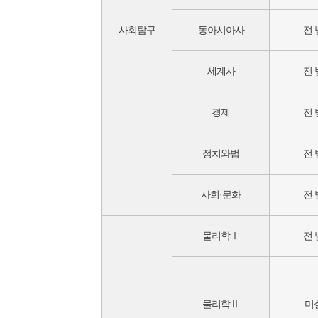
사회탐구
동아시아사
전 
세계사
전 
경제
전 
정치와법
전 
사회·문화
전 
물리학Ⅰ
전 
물리학Ⅱ
미