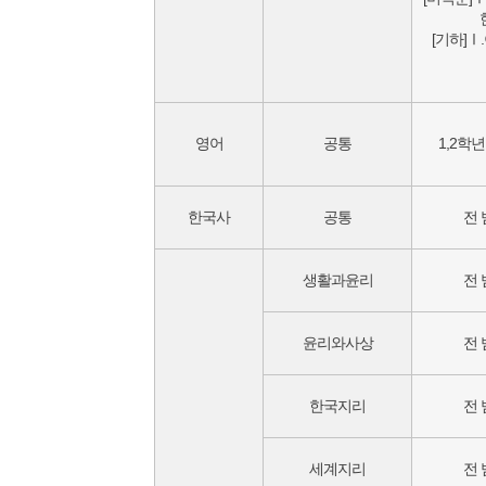
[기하]Ⅰ
영어
공통
1,2학년
한국사
공통
전 
생활과윤리
전 
윤리와사상
전 
한국지리
전 
세계지리
전 