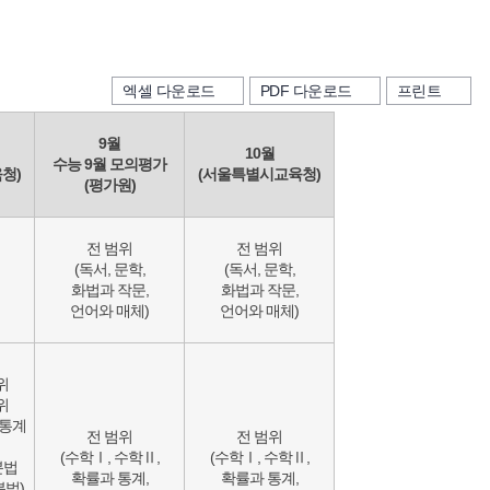
엑셀 다운로드
PDF 다운로드
프린트
9월
10월
수능 9월 모의평가
청)
(서울특별시교육청)
(평가원)
전 범위
전 범위
(독서, 문학,
(독서, 문학,
화법과 작문,
화법과 작문,
언어와 매체)
언어와 매체)
위
위
 통계
전 범위
전 범위
(수학Ⅰ, 수학Ⅱ,
(수학Ⅰ, 수학Ⅱ,
분법
확률과 통계,
확률과 통계,
분법)