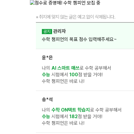
취지에 맞지 않는 글은 예고 없이 삭제됩니다.
※
관리자
공지
수학 챔피언의 목표 점수 입력해주세요~
윤*은
나의
AI 스마트 매쓰
로 수학 공부해서
수능
시험에서
100
점 받을 거야!
수학 챔피언은 바로 나!
송*석
나의
수학 ON택트 학습지
로 수학 공부해서
수능
시험에서
182
점 받을 거야!
수학 챔피언은 바로 나!