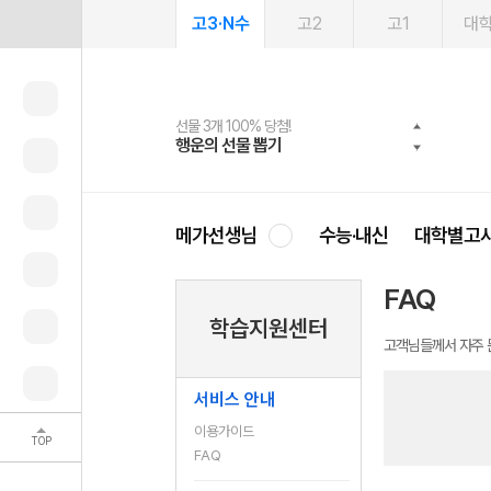
고3·N수
고2
고1
대
선물 3개 100% 당첨!
선물 100% 증정!
여름방학 스터디 캐시백
2027 러셀 단과
스마트러닝앱
메가패스
메가패스 수강생 무료혜택!
사회공헌 캠페인
행운의 선물 뽑기
메가스터디 X 올리브
메가런 썸머스쿨
강사 공개선발
설문 EVENT
3일 무료 체험권
메가클럽 멤버십
희망이룸 메가나눔
영
메가선생님
수능·내신
대학별고
FAQ
학습지원센터
고객님들께서 자주 
서비스 안내
이용가이드
TOP
FAQ