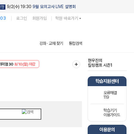
9/2(수) 19:30
9월 모의고사 LIVE 설명회
신청
103
로그인
회원가입
학원 바로가기
다채로운 난도
강좌 · 교재 찾기
통합검색
실전 모의고사
EVENT
8/10(월) 마감
현우진의
리미엄 30
8/10(월) 마감
킬링캠프 시즌1
학습지원센터
오류해결
119
학습기기
이용가이드
이용문의