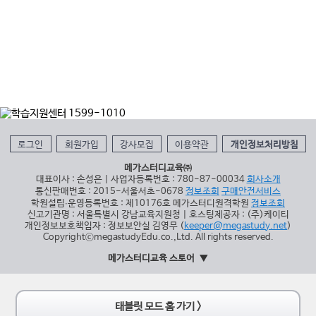
로그인
회원가입
강사모집
이용약관
개인정보처리방침
메가스터디교육㈜
대표이사 : 손성은 | 사업자등록번호 : 780-87-00034
회사소개
통신판매번호 : 2015-서울서초-0678
정보조회
구매안전서비스
학원설립∙운영등록번호 : 제10176호 메가스터디원격학원
정보조회
신고기관명 : 서울특별시 강남교육지원청 | 호스팅제공자 : (주)케이티
개인정보보호책임자 : 정보보안실 김영무 (
keeper@megastudy.net
)
CopyrightⓒmegastudyEdu.co.,Ltd. All rights reserved.
메가스터디교육 스토어
태블릿 모드 홈 가기 >