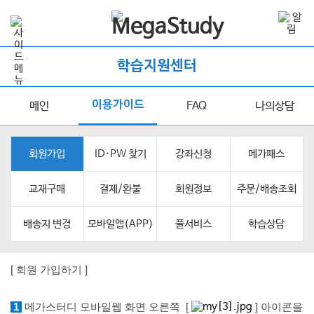
학습지원센터
이용가이드
메인
FAQ
나의상담
회원가입
ID·PW 찾기
강좌신청
메가패스
교재구매
결제/환불
회원정보
주문/배송조회
배송지 변경
모바일앱(APP)
풀서비스
학습상담
[ 회원 가입하
기 ]
1
메가스터디 모바일웹 화면 오른쪽 [
] 아이콘을