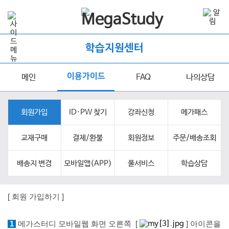
학습지원센터
이용가이드
메인
FAQ
나의상담
회원가입
ID·PW 찾기
강좌신청
메가패스
교재구매
결제/환불
회원정보
주문/배송조회
배송지 변경
모바일앱(APP)
풀서비스
학습상담
[ 회원 가입하
기 ]
1
메가스터디 모바일웹 화면 오른쪽 [
] 아이콘을