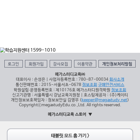
로그인
회원가입
강사모집
이용약관
개인정보처리방침
메가스터디교육㈜
대표이사 : 손성은 | 사업자등록번호 : 780-87-00034
회사소개
통신판매번호 : 2015-서울서초-0678
정보조회
구매안전서비스
학원설립∙운영등록번호 : 제10176호 메가스터디원격학원
정보조회
신고기관명 : 서울특별시 강남교육지원청 | 호스팅제공자 : (주)케이티
개인정보보호책임자 : 정보보안실 김영무 (
keeper@megastudy.net
)
CopyrightⓒmegastudyEdu.co.,Ltd. All rights reserved.
메가스터디교육 스토어
태블릿 모드 홈 가기 >