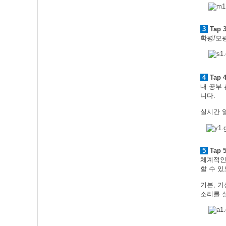
3
Tap 
학평/모
4
Tap 
내 공부
니다.
실시간 
5
Tap 
체계적인
할 수 
기본, 
소리를 