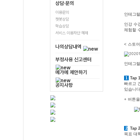
상담·문의
이용문의
인테그랄
챗봇상담
인강 수강
학습상담
체험할 
서비스 이용차단 해제
< 스토어
나의상담내역
부정사용 신고센터
인테그랄
메가에 제안하기
1
Tap 
빠르고 
공지사항
있습니다
+ 버튼
2
Tap 
목표 대