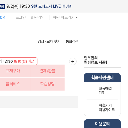
9/2(수) 19:30
9월 모의고사 LIVE 설명회
신청
104
로그인
회원가입
학원 바로가기
다채로운 난도
강좌 · 교재 찾기
통합검색
실전 모의고사
EVENT
8/10(월) 마감
현우진의
리미엄 30
8/10(월) 마감
킬링캠프 시즌1
교재구매
결제/환불
학습지원센터
풀서비스
학습상담
오류해결
119
학습기기
이용가이드
이용문의