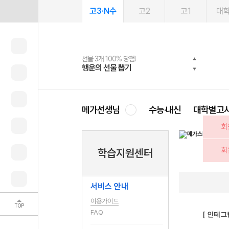
고3·N수
고2
고1
대
선물 3개 100% 당첨!
선물 100% 증정!
여름방학 스터디 캐시백
2027 러셀 단과
스마트러닝앱
메가패스
메가패스 수강생 무료혜택!
사회공헌 캠페인
행운의 선물 뽑기
메가스터디 X 올리브
메가런 썸머스쿨
강사 공개선발
설문 EVENT
3일 무료 체험권
메가클럽 멤버십
희망이룸 메가나눔
영
메가선생님
수능·내신
대학별고
회
회
학습지원센터
서비스 안내
이용가이드
TOP
FAQ
[ 인테그랄