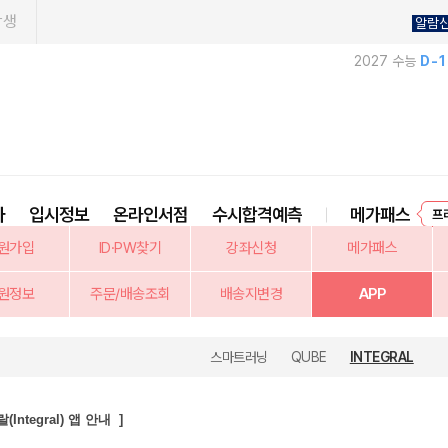
학생
알람
2027 수능
D-
사
입시정보
온라인서점
수시합격예측
메가패스
프
원가입
ID·PW찾기
강좌신청
메가패스
원정보
주문/배송조회
배송지변경
APP
스마트러닝
QUBE
INTEGRAL
(Integral) 앱 안내 ]