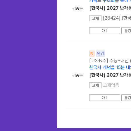
키워드 구조화를 통해 
[한국사] 2027 반가
김종웅
[28424] (
교재
OT
통강
N
완강
[고3·N수] 수능+내신
한국사 개념을 15분 
[한국사] 2027 반가
김종웅
교재없음
교재
OT
통강