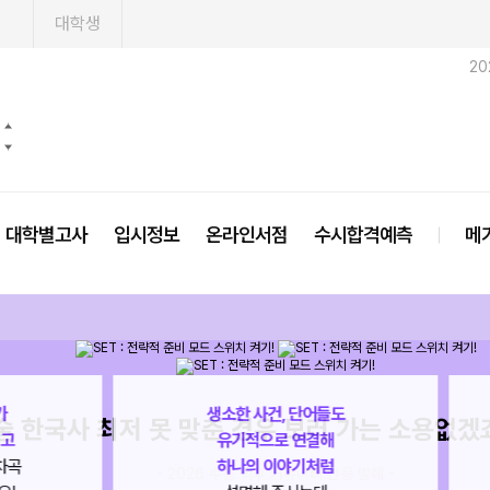
1
대학생
20
대학별고사
입시정보
온라인서점
수시합격예측
메
1차 붙고 한국사 하나 때문에 못 가게 되었네요
한국사 5등급 패널티 많이 큼? 이거 땜에 잠이 안 
술 한국사 최저 못 맞춘 경우 보러 가는 소용없겠
도
이왕 절대평가 과목인 한국사!!
1차 붙고 한국사 하나 때문에 못 가게 되었네요
재미있게 공부하고 싶다구요?
한국사 5등급 패널티 많이 큼? 이거 땜에 잠이 안 
드라마 정주행하듯 가볍게
- 2026 수능 직후 커뮤니티 반응 발췌 -