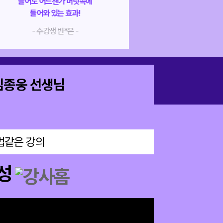
없는 거구나’ 하면서
강의 퀄리티가 좋
암기가 저절로 돼요
꼭 들으세요
- 수강생 박*빈 -
- 수강생 허*준
김종웅 선생님
법같은 강의
완성