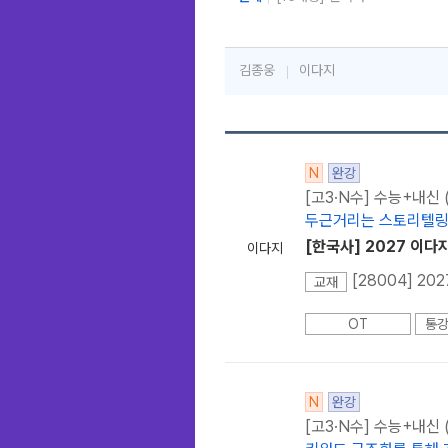
김종웅
이다지
N
완강
[고3·N수] 수능+내신
두근거리는 스토리텔링
[한국사] 2027 이다
이다지
교재
OT
통강
N
완강
[고3·N수] 수능+내신