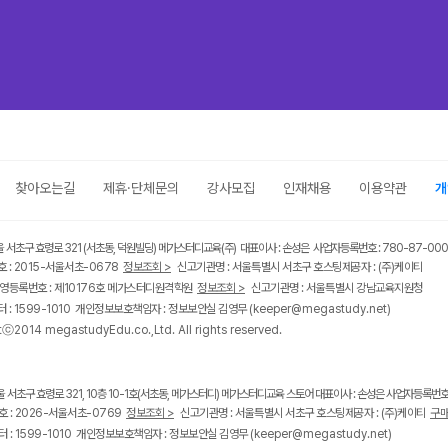
찾아오는길
제휴·단체문의
강사모집
인재채용
이용약관
개
울 서초구 효령로 321 (서초동, 덕원빌딩) 메가스터디교육(주) 대표이사 : 손성은 사업자등록번호 : 780-87-00
 : 2015-서울서초-0678
정보조회 >
신고기관명 : 서울특별시 서초구 호스팅제공자 : (주)케이티
영등록번호 : 제10176호 메가스터디원격학원
정보조회 >
신고기관명 : 서울특별시 강남교육지원청
 : 1599-1010 개인정보보호책임자 : 정보보안실 김영무
(keeper@megastudy.net)
tⓒ2014 megastudyEdu.co.,Ltd. All rights reserved.
울 서초구 효령로 321, 10층 10-1호(서초동, 메가스터디) 메가스터디교육 스토어 대표이사 : 손성은 사업자등록번호 :
 : 2026-서울서초-0769
정보조회 >
신고기관명 : 서울특별시 서초구 호스팅제공자 : (주)케이티
구매
 : 1599-1010 개인정보보호책임자 : 정보보안실 김영무
(keeper@megastudy.net)