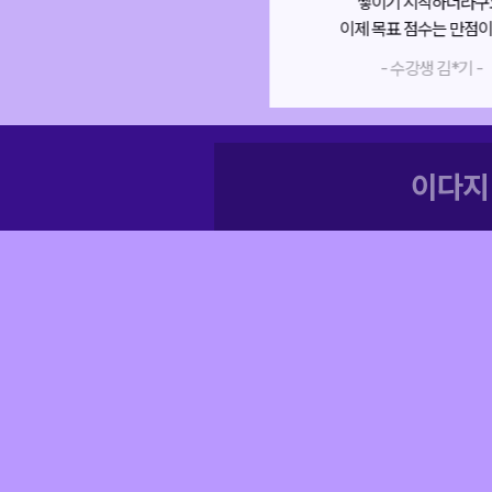
쌓이기 시작하더라구요!
설명해 주시는데
이제 목표 점수는 만점이에요.
정말 이해가 쏙쏙 되더라
- 수강생 김*기 -
- 수강생 최*은 -
이다지