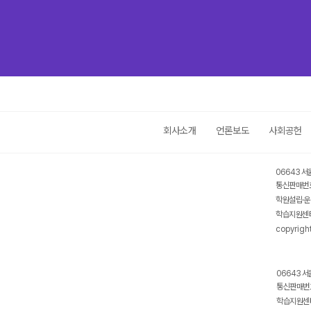
회사소개
언론보도
사회공헌
06643 서
통신판매번호
학원설립·운
학습지원센터
copyrigh
06643 서
통신판매번호
학습지원센터