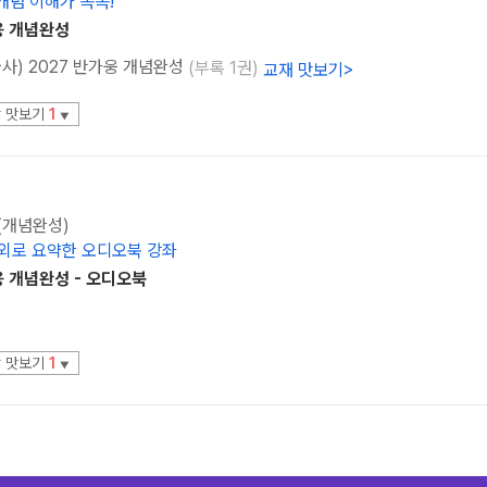
개념 이해가 쏙쏙!
웅 개념완성
한국사) 2027 반가웅 개념완성
(부록 1권)
교재 맛보기
>
 맛보기
1
▼
 (개념완성)
내외로 요약한 오디오북 강좌
웅 개념완성 - 오디오북
 맛보기
1
▼