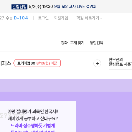
9/2(수) 19:30
9월 모의고사 LIVE 설명회
알람신청
27 수능
D-104
로그인
회원가입
학원 바로가기
현우진의
강좌 · 교재 찾기
통합검색
킬링캠프 시즌
EVENT
8/10(월) 마감
다채로운 난도
가패스
프리미엄 30
8/10(월) 마감
실전 모의고사
 ㅜㅜ
옴...
죠?? ㅠㅠ
굳이 암기하려고 애먹지 않아도
무엇보다도 깔끔한 
 ㅜㅜ
시대의 흐름을 따라가다 보면
통한 이해를 시켜 
옴...
‘아 이래서 이럴 수밖에
말이 안 될 