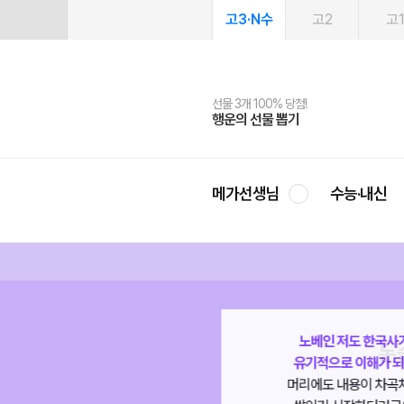
고3·N수
고2
고
선물 3개 100% 당첨!
선물 100% 증정!
여름방학 스터디 캐시백
2027 러셀 단과
스마트러닝앱
메가패스
메가패스 수강생 무료혜택!
사회공헌 캠페인
행운의 선물 뽑기
메가스터디 X 올리브
메가런 썸머스쿨
강사 공개선발
설문 EVENT
3일 무료 체험권
메가클럽 멤버십
희망이룸 메가나눔
영
메가선생님
수능·내신
논
노베인 저도 한국사가
생소한 사건, 단어들
유기적으로 이해가 되고
유기적으로 연결해
머리에도 내용이 차곡차곡
하나의 이야기처럼