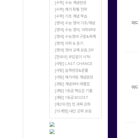
[수학] 수능 개념완성
[수학] 메가 확통 전략
[수학] 기초 개념 학습
이
[영어] 수능 영어 기초/개념
[영어] 수능 영어, 어휘부터!
[영어] 수능영어 구문&독해
[영어] 어휘 & 듣기
[영어] 영어 교재 모음.ZIP
[한국사] 부담없이 시작!
[사탐] LAST CHANCE
[사탐] 실력완성&문풀
[사탐] 메가사탐 개념완성
[과탐] 개념부터 레벨업
이
[과탐] 1등급 핵심은 기출
[과탐] 1등급 BOOST
[제2외·한] 전 과목 강좌
[15개정] 내신 강좌 모음