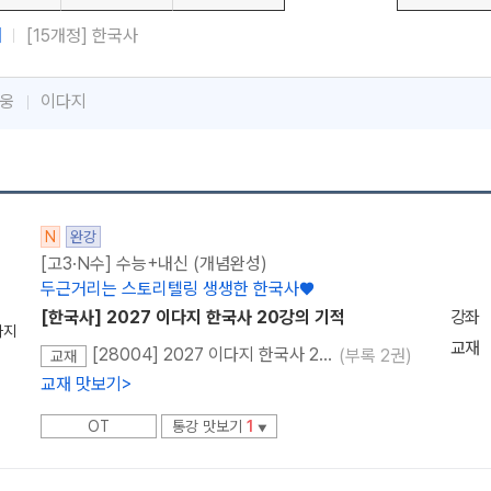
체
[15개정] 한국사
웅
이다지
메가스터디
N
완강
[고3·N수] 수능+내신 (개념완성)
두근거리는 스토리텔링 생생한 한국사♥
[한국사] 2027 이다지 한국사 20강의 기적
강좌
다지
교재
[28004] 2027 이다지 한국사 20강의 기적 (본교재+복습노트+요약노트)
(부록 2권)
교재
교재 맛보기
>
OT
통강 맛보기
1
▼