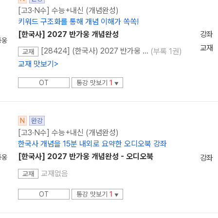
[고3·N수] 수능+내신 (개념완성)
키워드 구조화를 통해 개념 이해가 쏙쏙!
[한국사] 2027 반가웅 개념완성
강좌
종웅
교재
[28424] (한국사) 2027 반가웅 개념완성
(부록 1권)
교재
교재 맛보기
>
OT
통강 맛보기
1
▼
N
완강
[고3·N수] 수능+내신 (개념완성)
한국사 개념을 15분 내외로 요약한 오디오북 강좌
[한국사] 2027 반가웅 개념완성 - 오디오북
종웅
강좌
교재없음
교재
OT
통강 맛보기
1
▼