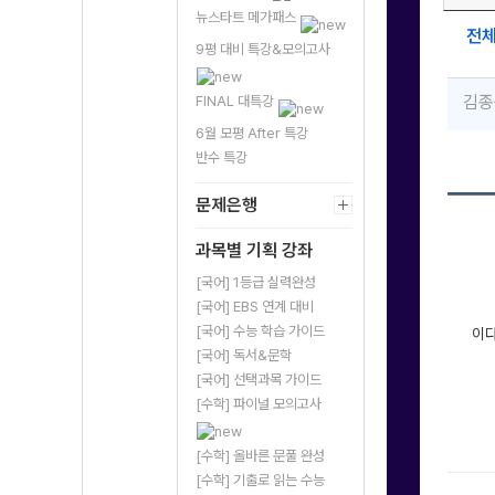
뉴스타트 메가패스
전
9평 대비 특강&모의고사
김종
FINAL 대특강
6월 모평 After 특강
반수 특강
문제은행
과목별 기획 강좌
[국어] 1등급 실력완성
[국어] EBS 연계 대비
[국어] 수능 학습 가이드
이
[국어] 독서&문학
[국어] 선택과목 가이드
[수학] 파이널 모의고사
[수학] 올바른 문풀 완성
[수학] 기출로 읽는 수능