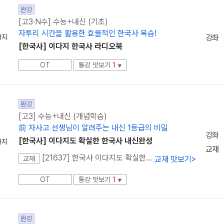
완강
[고3·N수] 수능+내신 (기초)
자투리 시간을 활용한 효율적인 한국사 복습!
다지
강좌
[한국사] 이다지 한국사 라디오북
OT
통강 맛보기
1
▼
완강
[고3] 수능+내신 (개념학습)
前 자사고 선생님이 알려주는 내신 1등급의 비밀
강좌
[한국사] 이다지도 확실한 한국사 내신완성
다지
교재
[21637] 한국사 이다지도 확실한 한국사 내신완성
교재 맛보기
>
교재
OT
통강 맛보기
1
▼
완강