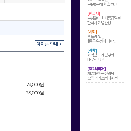
구문&독해 학습부터!
[한국사]
부담없이 최저등급달성!
한국사 개념완성
[사회]
흔들림 없는
1등급 완성의 타이밍
아이콘 안내 >
[과학]
과학탐구 개념부터
LEVEL UP!
[제2외국어]
제2외/한문 전과목
오직 메가스터디에서!
74,000원
28,000원