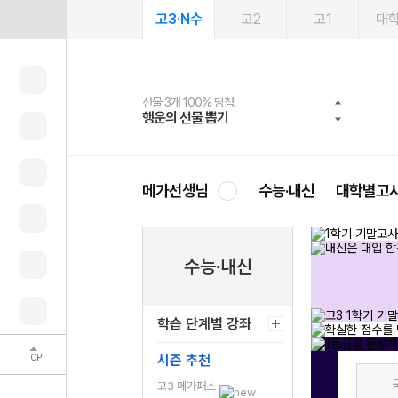
고3·N수
고2
고1
대
선물 3개 100% 당첨!
선물 100% 증정!
여름방학 스터디 캐시백
2027 러셀 단과
스마트러닝앱
메가패스
메가패스 수강생 무료혜택!
사회공헌 캠페인
행운의 선물 뽑기
메가스터디 X 올리브
메가런 썸머스쿨
강사 공개선발
설문 EVENT
3일 무료 체험권
메가클럽 멤버십
희망이룸 메가나눔
영
메가선생님
수능·내신
대학별고
수능·내신
학습 단계별 강좌
TOP
시즌 추천
고3 메가패스