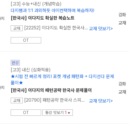
[고3] 수능+내신 (개념학습)
다지쌤과 1:1 과외하듯 아이컨택하며 복습하자!
강좌
[한국사] 이다지도 확실한 복습노트
다지
교재
[22252] 이다지도 확실한 한국사 내신완성 복습노트
교재 맛보기
>
교재
OT
완강
[고3] 내신 (심화적용)
★시험 전 빠르게 정리! 포켓 개념 패턴화 + 다지선다 문제
풀이★
강좌
다지
[한국사] 이다지의 패턴공략 한국사 문제풀이
교재
[20790] 패턴공략 한국사 스피드 내신완성
교재 맛보기
>
교재
OT
통강 맛보기
1
▼