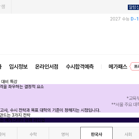
학생
알람
2027 수능
D-
사
입시정보
온라인서점
수시합격예측
메가패스
프
*교육
**서울 주요 대
국어
수학
영어
한국사
사회