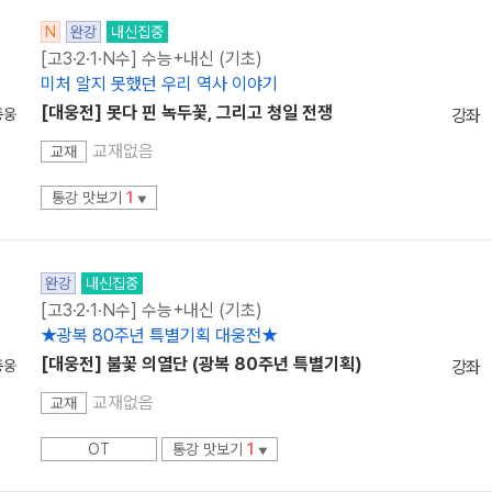
N
완강
내신집중
[고3·2·1·N수] 수능+내신 (기초)
미처 알지 못했던 우리 역사 이야기
[대웅전] 못다 핀 녹두꽃, 그리고 청일 전쟁
종웅
강좌
교재없음
교재
통강 맛보기
1
▼
완강
내신집중
[고3·2·1·N수] 수능+내신 (기초)
★광복 80주년 특별기획 대웅전★
[대웅전] 불꽃 의열단 (광복 80주년 특별기획)
종웅
강좌
교재없음
교재
OT
통강 맛보기
1
▼