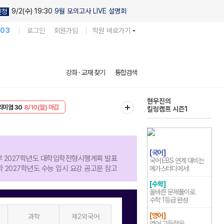
9/2(수) 19:30
9월 모의고사 LIVE 설명회
신청
103
로그인
회원가입
학원 바로가기
다채로운 난도
강좌 · 교재 찾기
통합검색
실전 모의고사
EVENT
8/10(월) 마감
현우진의
리미엄 30
8/10(월) 마감
킬링캠프 시즌1
[국어]
부 2027학년도 대학입학전형시행계획 발표
국어 EBS 연계 대비는
학 2027학년도 수능 입시 요강 공고문 참고
메가스터디에서!
[수학]
올바른 문제풀이로
수학 1등급 완성
[영어]
과학
제2외국어
영어 고득점은