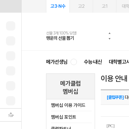
고3·N수
고2
고1
대
선물 3개 100% 당첨!
선물 100% 증정!
여름방학 스터디 캐시백
2027 러셀 단과
스마트러닝앱
메가패스
메가패스 수강생 무료혜택!
사회공헌 캠페인
행운의 선물 뽑기
메가스터디 X 올리브
메가런 썸머스쿨
강사 공개선발
설문 EVENT
3일 무료 체험권
메가클럽 멤버십
희망이룸 메가나눔
영
메가선생님
수능·내신
대학별고
이용 안내
메가클럽
멤버십
[클럽쿠폰]
다
멤버십 이용 가이드
TOP
멤버십 포인트
[PC]
클럽파트너