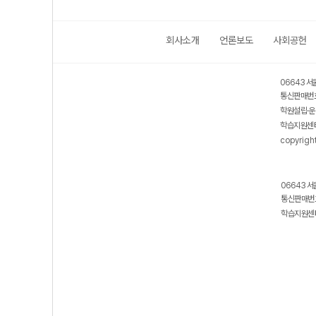
회사소개
언론보도
사회공헌
06643 서
통신판매번호
학원설립·운
학습지원센터
copyrigh
06643 서
통신판매번호
학습지원센터