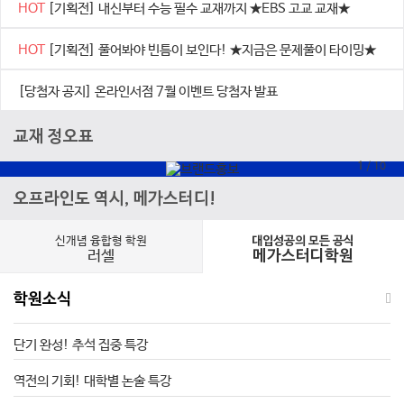
HOT
[기획전] 내신부터 수능 필수 교재까지 ★EBS 고교 교재★
HOT
[기획전] 풀어봐야 빈틈이 보인다! ★지금은 문제풀이 타이밍★
[당첨자 공지] 온라인서점 7월 이벤트 당첨자 발표
교재 정오표
1
/
10
오프라인도 역시, 메가스터디!
신개념 융합형 학원
대입성공의 모든 공식
러셀
메가스터디학원
학원소식
단기 완성! 추석 집중 특강
역전의 기회! 대학별 논술 특강