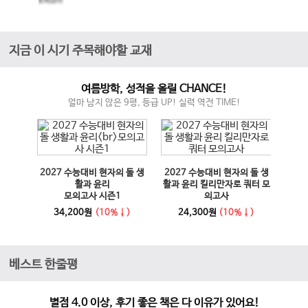
모의고사
지금 이 시기 주목해야할 교재
여름방학, 성적을 올릴 CHANCE!
얼마 남지 않은 9평, 등급 UP! 실력 역전 TIME!
매체 실
2027 수능대비 현자의 돌 생
2027 수능대비 현자의 돌 생
이전 슬라이드
다음 슬라이드
27 수
활과 윤리
활과 윤리 킬리만자로 쿼터 모
100
모의고사 시즌1
의고사
능영
사
34,200원
(10%↓)
24,300원
(10%↓)
1
베스트 한줄평
별점 4.0 이상, 후기 좋은 책은 다 이유가 있어요!