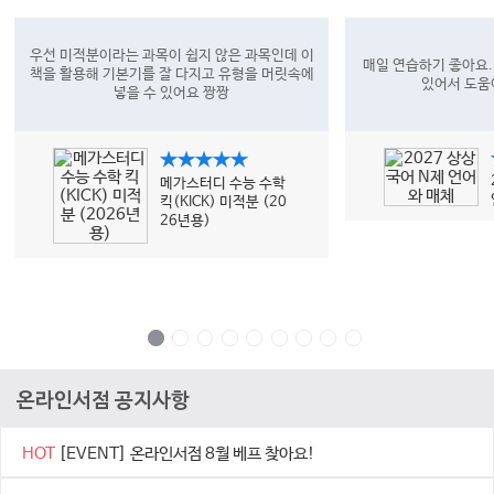
우선 미적분이라는 과목이 쉽지 않은 과목인데 이
매일 연습하기 좋아요.
책을 활용해 기본기를 잘 다지고 유형을 머릿속에
있어서 도움
넣을 수 있어요 짱짱
★★★★★
메가스터디 수능 수학
킥(KICK) 미적분 (20
26년용)
온라인서점 공지사항
HOT
[EVENT] 온라인서점 8월 베프 찾아요!