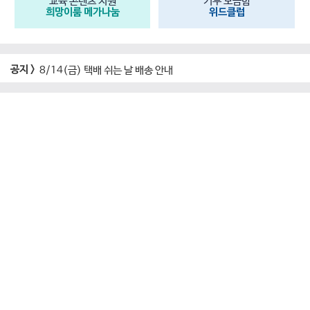
교육 콘텐츠 지원
기부 모금함
희망이룸 메가나눔
위드클럽
공지 >
8/14(금) 택배 쉬는 날 배송 안내