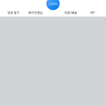
고3·N수
강좌 찾기
메가선생님
주문/배송
MY