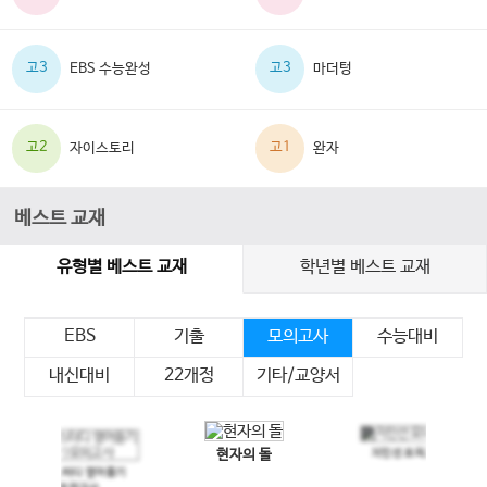
고3
고3
EBS 수능완성
마더텅
고2
고1
자이스토리
완자
베스트 교재
유형별 베스트 교재
학년별 베스트 교재
EBS
기출
모의고사
수능대비
내신대비
22개정
기타/교양서
현자의 돌
지인선 모의고사
이전 슬라이드
다음 슬라이드
메가스터디 영어듣기