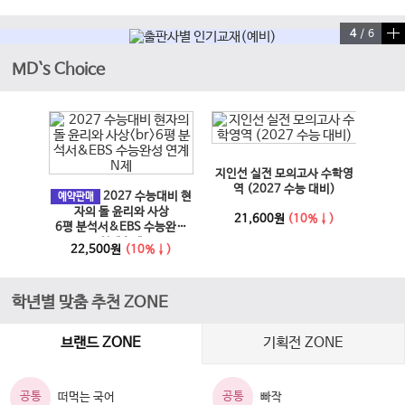
4
/
6
MD`s Choice
이전 슬라이드
다음 슬라이드
지인선 실전 모의고사 수학영
EBS
과 사회
역 (2027 수능 대비)
2027 수능대비 현
문학·
예약판매
6년)
자의 돌 윤리와 사상
21,600원
(10%↓)
6평 분석서&EBS 수능완성
↓)
1
연계 N제
22,500원
(10%↓)
학년별 맞춤 추천 ZONE
브랜드 ZONE
기획전 ZONE
공통
공통
떠먹는 국어
빠작