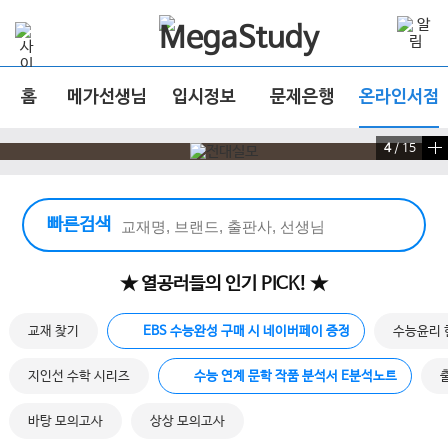
홈
메가선생님
입시정보
문제은행
온라인서점
4
/
15
빠른 검색 실행
빠른검색
★ 열공러들의 인기 PICK! ★
교재 찾기
EBS 수능완성 구매 시 네이버페이 증정
수능윤리 
지인선 수학 시리즈
수능 연계 문학 작품 분석서 E분석노트
바탕 모의고사
상상 모의고사