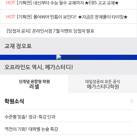
HOT
[기획전] 내신부터 수능 필수 교재까지 ★EBS 고교 교재★
HOT
[기획전] 풀어봐야 빈틈이 보인다! ★지금은 문제풀이 타이밍★
[당첨자 공지] 온라인서점 7월 이벤트 당첨자 발표
교재 정오표
1
/
10
오프라인도 역시, 메가스터디!
대입성공의 모든 공식
신개념 융합형 학원
메가스터디학원
러셀
학원소식
수준별 맞춤! 정규·특강 단과
역전의 기회! 대학별 논술 특강