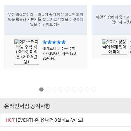
우선 미적분이라는 과목이 쉽지 않은 과목인데 이
매일 연습하기 좋아요.
책을 활용해 기본기를 잘 다지고 유형을 머릿속에
있어서 도움
넣을 수 있어요 짱짱
★★★★★
메가스터디 수능 수학
킥(KICK) 미적분 (20
26년용)
온라인서점 공지사항
HOT
[EVENT] 온라인서점 8월 베프 찾아요!