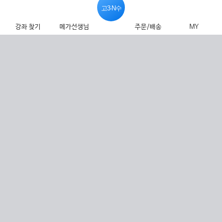
고3·N수
강좌 찾기
메가선생님
주문/배송
MY