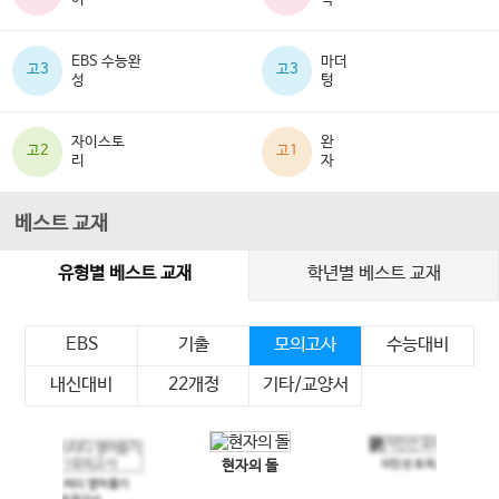
EBS 수능완
마더
고3
고3
성
텅
자이스토
완
고2
고1
리
자
베스트 교재
유형별 베스트 교재
학년별 베스트 교재
EBS
기출
모의고사
수능대비
내신대비
22개정
기타/교양서
현자의 돌
지인선 모의고사
이전 슬라이드
다음 슬라이드
메가스터디 영어듣기