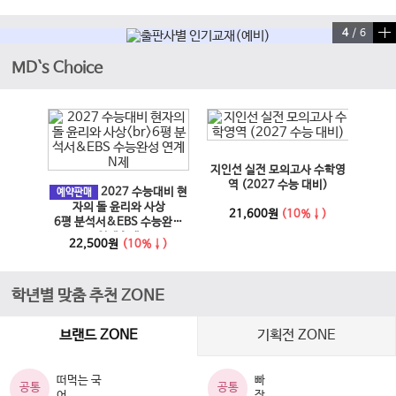
4
/
6
MD`s Choice
이전 슬라이드
다음 슬라이드
지인선 실전 모의고사 수학영
EBS
과 사회
역 (2027 수능 대비)
2027 수능대비 현
문학·
예약판매
6년)
자의 돌 윤리와 사상
21,600원
(10%↓)
6평 분석서&EBS 수능완성
↓)
1
연계 N제
22,500원
(10%↓)
학년별 맞춤 추천 ZONE
브랜드 ZONE
기획전 ZONE
떠먹는 국
빠
공통
공통
어
작