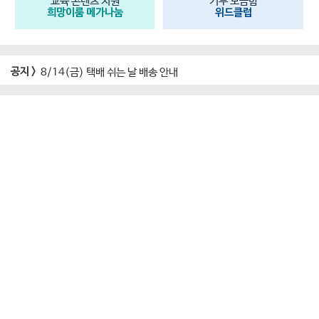
교육 콘텐츠 지원
기부 모금함
희망이룸 메가나눔
위드클럽
공지 >
8/14(금) 택배 쉬는 날 배송 안내