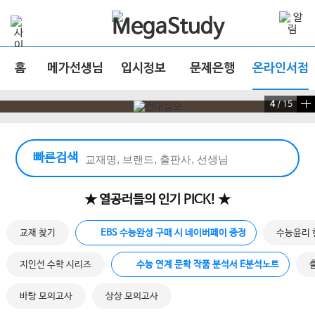
홈
메가선생님
입시정보
문제은행
온라인서점
4
/
15
빠른 검색 실행
빠른검색
★ 열공러들의 인기 PICK! ★
교재 찾기
EBS 수능완성 구매 시 네이버페이 증정
수능윤리 
지인선 수학 시리즈
수능 연계 문학 작품 분석서 E분석노트
바탕 모의고사
상상 모의고사