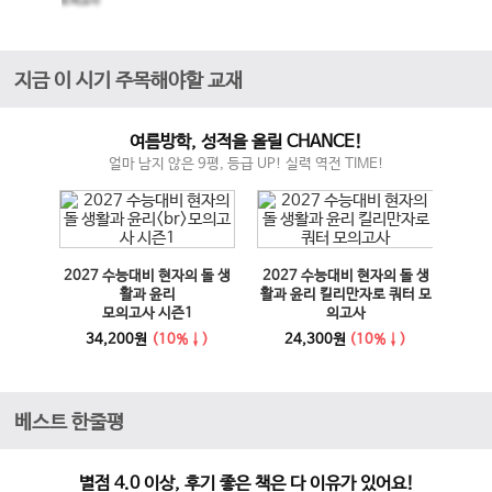
모의고사
지금 이 시기 주목해야할 교재
여름방학, 성적을 올릴 CHANCE!
얼마 남지 않은 9평, 등급 UP! 실력 역전 TIME!
매체 실
2027 수능대비 현자의 돌 생
2027 수능대비 현자의 돌 생
이전 슬라이드
다음 슬라이드
27 수
활과 윤리
활과 윤리 킬리만자로 쿼터 모
100
모의고사 시즌1
의고사
능영
사
34,200원
(10%↓)
24,300원
(10%↓)
1
베스트 한줄평
별점 4.0 이상, 후기 좋은 책은 다 이유가 있어요!