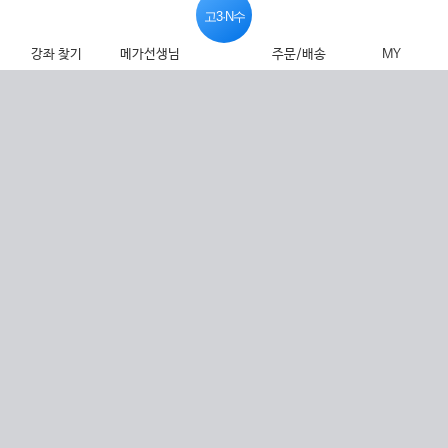
고3·N수
강좌 찾기
메가선생님
주문/배송
MY