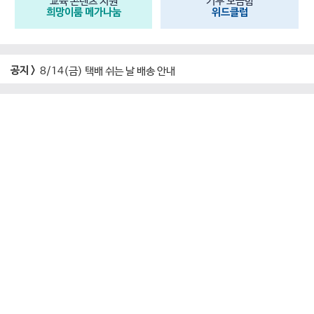
교육 콘텐츠 지원
기부 모금함
희망이룸 메가나눔
위드클럽
공지 >
8/14(금) 택배 쉬는 날 배송 안내