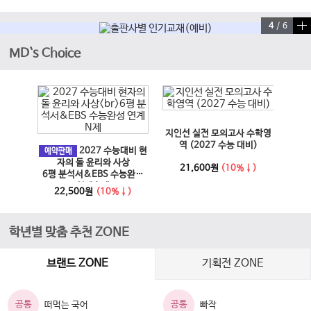
4
/
6
MD`s Choice
이전 슬라이드
다음 슬라이드
지인선 실전 모의고사 수학영
EBS
과 사회
역 (2027 수능 대비)
2027 수능대비 현
문학·
예약판매
6년)
자의 돌 윤리와 사상
21,600원
(10%↓)
6평 분석서&EBS 수능완성
↓)
1
연계 N제
22,500원
(10%↓)
학년별 맞춤 추천 ZONE
브랜드 ZONE
기획전 ZONE
공통
공통
떠먹는 국어
빠작