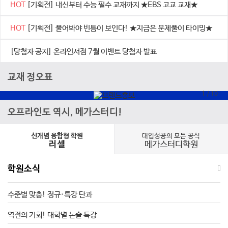
HOT
[기획전] 내신부터 수능 필수 교재까지 ★EBS 고교 교재★
HOT
[기획전] 풀어봐야 빈틈이 보인다! ★지금은 문제풀이 타이밍★
[당첨자 공지] 온라인서점 7월 이벤트 당첨자 발표
교재 정오표
1
/
10
오프라인도 역시, 메가스터디!
대입성공의 모든 공식
신개념 융합형 학원
메가스터디학원
러셀
학원소식
수준별 맞춤! 정규·특강 단과
역전의 기회! 대학별 논술 특강