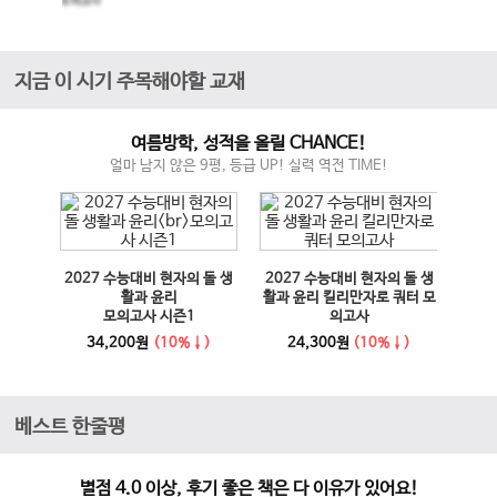
모의고사
지금 이 시기 주목해야할 교재
여름방학, 성적을 올릴 CHANCE!
얼마 남지 않은 9평, 등급 UP! 실력 역전 TIME!
매체 실
2027 수능대비 현자의 돌 생
2027 수능대비 현자의 돌 생
이전 슬라이드
다음 슬라이드
27 수
활과 윤리
활과 윤리 킬리만자로 쿼터 모
100
모의고사 시즌1
의고사
능영
사
34,200원
(10%↓)
24,300원
(10%↓)
1
베스트 한줄평
별점 4.0 이상, 후기 좋은 책은 다 이유가 있어요!