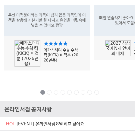
우선 미적분이라는 과목이 쉽지 않은 과목인데 이
매일 연습하기 좋아요.
책을 활용해 기본기를 잘 다지고 유형을 머릿속에
있어서 도움
넣을 수 있어요 짱짱
★★★★★
메가스터디 수능 수학
킥(KICK) 미적분 (20
26년용)
온라인서점 공지사항
HOT
[EVENT] 온라인서점 8월 베프 찾아요!