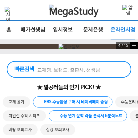
홈
메가선생님
입시정보
문제은행
온라인서점
4
/
15
빠른 검색 실행
빠른검색
★ 열공러들의 인기 PICK! ★
교재 찾기
EBS 수능완성 구매 시 네이버페이 증정
수능윤리 
지인선 수학 시리즈
수능 연계 문학 작품 분석서 E분석노트
바탕 모의고사
상상 모의고사