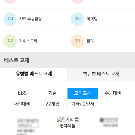
고3
고3
EBS 수능완성
마더텅
고2
고1
자이스토리
완자
베스트 교재
유형별 베스트 교재
학년별 베스트 교재
EBS
기출
모의고사
수능대비
내신대비
22개정
기타/교양서
현자의 돌
지인선 모의고사
이전 슬라이드
다음 슬라이드
메가스터디 영어듣기