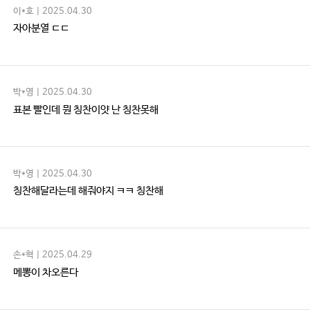
이*호 | 2025.04.30
자아분열 ㄷㄷ
박*영 | 2025.04.30
표본 빨인데 뭔 칭찬이얏 난 칭찬못해
박*영 | 2025.04.30
칭찬해달라는데 해줘야지 ㅋㅋ 칭찬해
손*혁 | 2025.04.29
메뽕이 차오른다