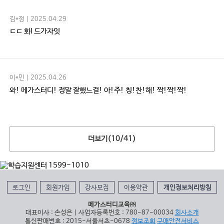
김*정 | 2025.04.29
ㄷㄷ 화I 드가자잇
이*민 | 2025.04.26
와! 메가스터디! 정말 잘했느걸! 아!주! 칭!찬!해! 짝!짝!짝!
더보기(
10
/
41
)
로그인
회원가입
강사모집
이용약관
개인정보처리방침
메가스터디교육㈜
대표이사 : 손성은 | 사업자등록번호 : 780-87-00034
회사소개
통신판매번호 : 2015-서울서초-0678
정보조회
구매안전서비스